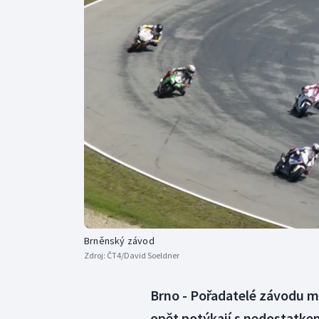
Curling
Dostihy
Florbal
Futsal
Golf
Gymnastika
Brněnský závod
Zdroj:
ČT4/David Soeldner
Brno - Pořadatelé závodu mi
opět potýkají s nedostatke