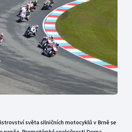
Moderní pětiboj
Triatlon
Motorsport
Veslování
Olympijské hry
Vodní slalom
Parasport
Volejbal
Plavání
Ostatní
Plážový volejbal
strovství světa silničních motocyklů v Brně se
m peněz. Promotérské společnosti Dorna