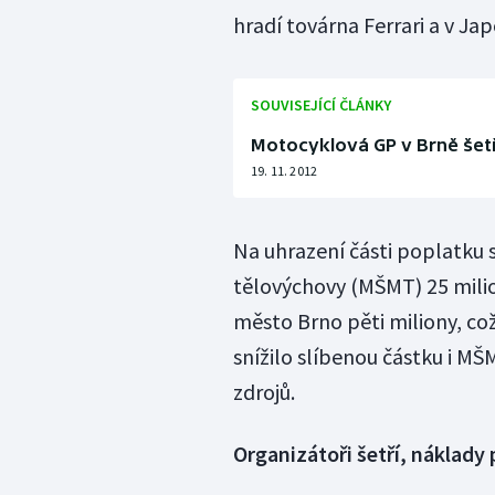
hradí továrna Ferrari a v J
SOUVISEJÍCÍ ČLÁNKY
Motocyklová GP v Brně šetří
19. 11. 2012
Na uhrazení části poplatku s
tělovýchovy (MŠMT) 25 milio
město Brno pěti miliony, což
snížilo slíbenou částku i M
zdrojů.
Organizátoři šetří, náklady 