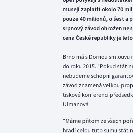
musejí zaplatit okolo 70 mil
pouze 40 milionů, o šest a 
srpnový závod ohrožen není, 
cena České republiky je leto
Brno má s Dornou smlouvu n
do roku 2015. "Pokud stát ne
nebudeme schopni garantova
závod znamená velkou propag
tiskové konferenci předse
Ulmanová.
"Máme přitom ze všech pořa
hradí celou tuto sumu stát n