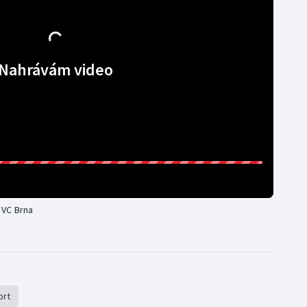
Nahrávám video
 VC Brna
ort