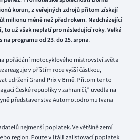
ionů korun, z veřejných zdrojů přitom získají
půl milionu méně než před rokem. Nadcházející
to už však neplatí pro následující roky. Velká
s na programu od 23. do 25. srpna.
a pořádání motocyklového mistrovství světa
zareaguje v příštím roce vyšší částkou,
t udržení Grand Prix v Brně. Přitom tento
aci České republiky v zahraničí," uvedla na
dkyně představenstva Automotodromu Ivana
datelů nejmenší poplatek. Ve většině zemí
ebo region. Pouze v Itálii zalistovací poplatek