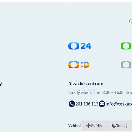
Č
Divácké centrum
ů
každý všední den:
8:00—16:00 ho
261 136 113
info@ceskate
Vzhled
Světlý
Tmavý