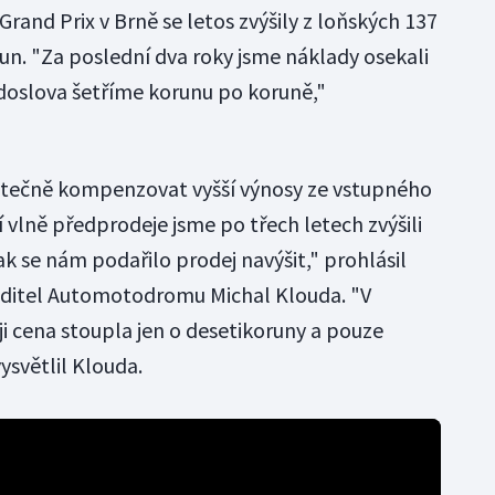
Grand Prix v Brně se letos zvýšily z loňských 137
un. "Za poslední dva roky jsme náklady osekali
doslova šetříme korunu po koruně,"
stečně kompenzovat vyšší výnosy ze vstupného
í vlně předprodeje jsme po třech letech zvýšili
ak se nám podařilo prodej navýšit," prohlásil
ditel Automotodromu Michal Klouda. "V
ji cena stoupla jen o desetikoruny a pouze
ysvětlil Klouda.