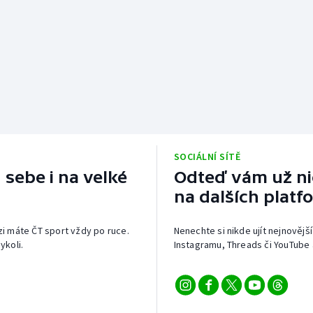
SOCIÁLNÍ SÍTĚ
 sebe i na velké
Odteď vám už nic
na dalších platf
izi máte ČT sport vždy po ruce.
Nenechte si nikde ujít nejnovější
ykoli.
Instagramu, Threads či YouTube 