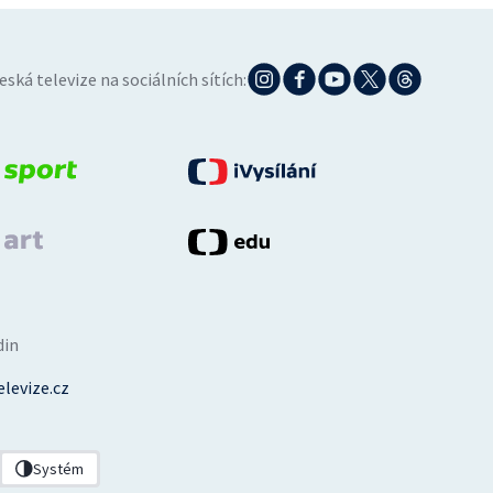
eská televize na sociálních sítích:
din
levize.cz
Systém