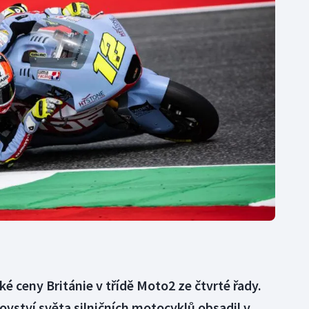
Moderní pětiboj
Triatlon
Motorsport
Veslování
Olympijské hry
Vodní slalom
Parasport
Volejbal
Plavání
Ostatní
Plážový volejbal
lké ceny Británie v třídě Moto2 ze čtvrté řady.
ovství světa silničních motocyklů obsadil v