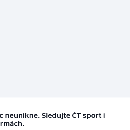
 neunikne. Sledujte ČT sport i
ormách.