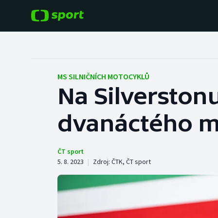
POPULÁRNÍ
DALŠÍ SPORTY
Fotbal
Americký fotbal
MS SILNIČNÍCH MOTOCYKLŮ
Na Silverstonu
Hokej
Baseball a softbal
dvanáctého m
Tenis
Basketbal
Atletika
Biatlon
ČT sport
5. 8. 2023
|
Zdroj:
ČTK
,
ČT sport
Cyklistika
Boby a skeleton
Box