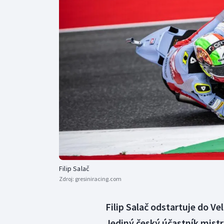
Curling
Dostihy
Florbal
Futsal
Golf
Gymnastika
Filip Salač
Zdroj:
gresiniracing.com
Filip Salač odstartuje do Ve
Jediný český účastník mistr