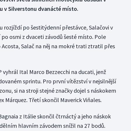
hu v Silverstonu dvanácté místo.
u rozjíždí po šestitýdenní přestávce, Salačovi v
po osmi z dvaceti závodů šesté místo. Pole
 Acosta, Salač na něj na mokré trati ztratil přes
 vyhrál Ital Marco Bezzecchi na ducati, jenž
ovaném sprintu. Pro první vítězství v nejsilnější
ezonu, si na stroji stejné značky dojel s náskokem
x Márquez. Třetí skončil Maverick Viňales.
gnaia z Itálie skončil čtrnáctý a jeho náskok
dělním hlavním závodem snížil na 27 bodů.