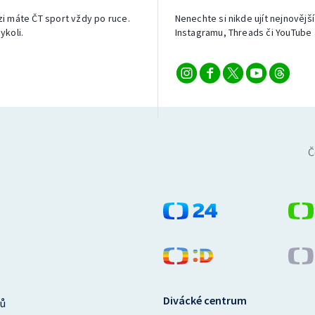
izi máte ČT sport vždy po ruce.
Nenechte si nikde ujít nejnovější
ykoli.
Instagramu, Threads či YouTube 
Č
Divácké centrum
ů