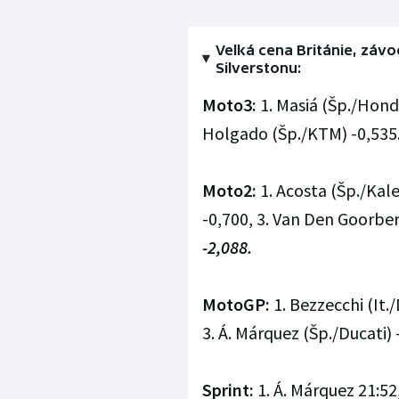
Velká cena Británie, závo
Silverstonu:
Moto3:
1. Masiá (Šp./Honda
Holgado (Šp./KTM) -0,535
Moto2:
1. Acosta (Šp./Kale
-0,700, 3. Van Den Goorber
-2,088.
MotoGP:
1. Bezzecchi (It./
3. Á. Márquez (Šp./Ducati) 
Sprint:
1. Á. Márquez 21:52,