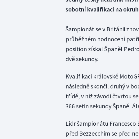
sobotní kvalifikaci na okru
Šampionát se v Británii znov
průběžném hodnocení patří 
position získal Španěl Pedro
dvě sekundy.
Kvalifikaci královské MotoGP
následně skončil druhý v bod
třídě, v níž závodí čtvrtou s
366 setin sekundy Španěl Ále
Lídr šampionátu Francesco Ba
před Bezzecchim se před ne