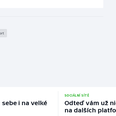
ort
SOCIÁLNÍ SÍTĚ
 sebe i na velké
Odteď vám už nic
na dalších platf