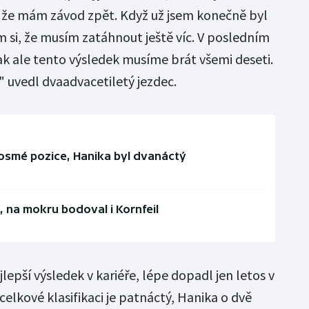
l, že mám závod zpět. Když už jsem konečně byl
em si, že musím zatáhnout ještě víc. V posledním
tak ale tento výsledek musíme brát všemi deseti.
" uvedl dvaadvacetiletý jezdec.
 z osmé pozice, Hanika byl dvanáctý
, na mokru bodoval i Kornfeil
jlepší výsledek v kariéře, lépe dopadl jen letos v
V celkové klasifikaci je patnáctý, Hanika o dvě