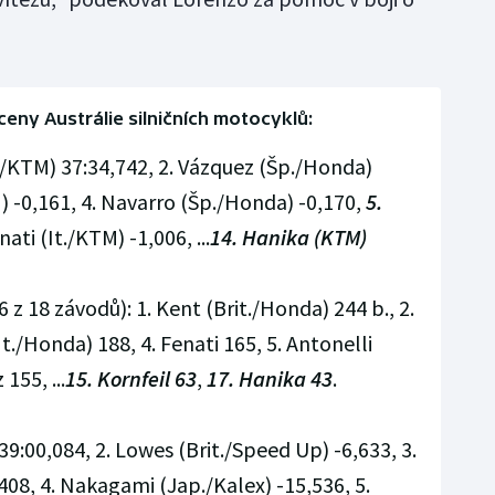
ceny Austrálie silničních motocyklů:
./KTM) 37:34,742, 2. Vázquez (Šp./Honda)
) -0,161, 4. Navarro (Šp./Honda) -0,170,
5.
enati (It./KTM) -1,006, ...
14. Hanika (KTM)
 z 18 závodů): 1. Kent (Brit./Honda) 244 b., 2.
(It./Honda) 188, 4. Fenati 165, 5. Antonelli
155, ...
15. Kornfeil 63
,
17. Hanika 43
.
 39:00,084, 2. Lowes (Brit./Speed Up) -6,633, 3.
,408, 4. Nakagami (Jap./Kalex) -15,536, 5.