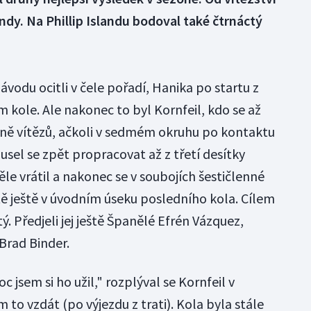
kundy. Na Phillip Islandu bodoval také čtrnáctý
ávodu ocitli v čele pořadí, Hanika po startu z
 kole. Ale nakonec to byl Kornfeil, kdo se až
pně vítězů, ačkoli v sedmém okruhu po kontaktu
musel se zpět propracovat až z třetí desítky
ěle vrátil a nakonec se v soubojích šestičlenné
ě ještě v úvodním úseku posledního kola. Cílem
. Předjeli jej ještě Španělé Efrén Vázquez,
Brad Binder.
 jsem si ho užil," rozplýval se Kornfeil v
 to vzdát (po výjezdu z trati). Kola byla stále