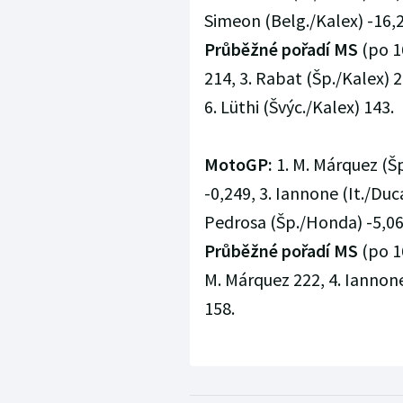
Simeon (Belg./Kalex) -16,2
Průběžné pořadí MS
(po 16
214, 3. Rabat (Šp./Kalex) 
6. Lüthi (Švýc./Kalex) 143.
MotoGP:
1. M. Márquez (Š
-0,249, 3. Iannone (It./Duca
Pedrosa (Šp./Honda) -5,062,
Průběžné pořadí MS
(po 16
M. Márquez 222, 4. Iannone
158.