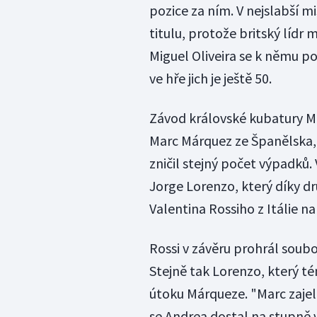
pozice za ním. V nejslabší 
titulu, protože britský lídr
Miguel Oliveira se k němu po
ve hře jich je ještě 50.
Závod královské kubatury M
Marc Márquez ze Španělska, 
zničil stejný počet výpadků. 
Jorge Lorenzo, který díky d
Valentina Rossiho z Itálie n
Rossi v závěru prohrál soub
Stejně tak Lorenzo, který t
útoku Márqueze. "Marc zajel 
se Andrea dostal na stupně 