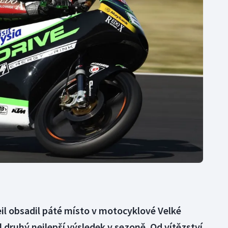
Moderní pětiboj
Triatlon
Motorsport
Veslování
Olympijské hry
Vodní slalom
Parasport
Volejbal
Plavání
Ostatní
Plážový volejbal
eil obsadil páté místo v motocyklové Velké
 druhý nejlepší výsledek v sezoně. Od vítězství