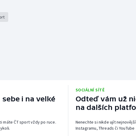
ort
SOCIÁLNÍ SÍTĚ
 sebe i na velké
Odteď vám už nic
na dalších platf
izi máte ČT sport vždy po ruce.
Nenechte si nikde ujít nejnovější
ykoli.
Instagramu, Threads či YouTube 