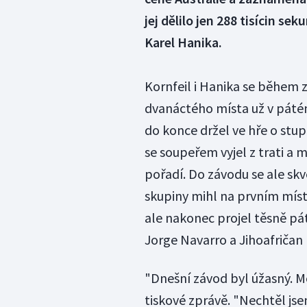
jej dělilo jen 288 tisícin se
Karel Hanika.
Kornfeil i Hanika se během z
dvanáctého místa už v pátém
do konce držel ve hře o stu
se soupeřem vyjel z trati a 
pořadí. Do závodu se ale skv
skupiny mihl na prvním míst
ale nakonec projel těsně pátý
Jorge Navarro a Jihoafričan 
"Dnešní závod byl úžasný. Moc
tiskové zprávě. "Nechtěl jsem