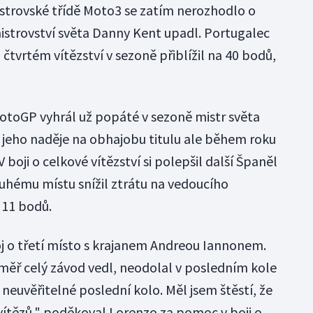
mistrovské třídě Moto3 se zatím nerozhodlo o
 mistrovství světa Danny Kent upadl. Portugalec
 čtvrtém vítězství v sezoně přiblížil na 40 bodů,
otoGP vyhrál už popáté v sezoně mistr světa
jeho naděje na obhajobu titulu ale během roku
V boji o celkové vítězství si polepšil další Španěl
ruhému místu snížil ztrátu na vedoucího
a 11 bodů.
oj o třetí místo s krajanem Andreou Iannonem.
éměř celý závod vedl, neodolal v posledním kole
neuvěřitelné poslední kolo. Měl jsem štěstí, že
vítězů," poděkoval Lorenzo za pomoc v boji o