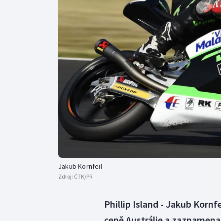
Curling
Dostihy
Florbal
Futsal
Golf
Gymnastika
Jakub Kornfeil
Zdroj:
ČTK/PR
Phillip Island - Jakub Kornf
ceně Austrálie a zaznamenal