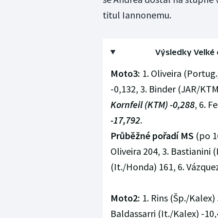
titul Iannonemu.
Výsledky Velké 
Moto3:
1. Oliveira (Portug
-0,132, 3. Binder (JAR/KTM
Kornfeil (KTM) -0,288
, 6. F
-17,792
.
Průběžné pořadí MS
(po 16
Oliveira 204, 3. Bastianini 
(It./Honda) 161, 6. Vázquez 
Moto2:
1. Rins (Šp./Kalex)
Baldassarri (It./Kalex) -10