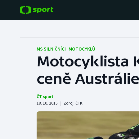
POPULÁRNÍ
DALŠÍ SPORTY
Fotbal
Americký fotbal
MS SILNIČNÍCH MOTOCYKLŮ
Motocyklista K
Hokej
Baseball a softbal
ceně Austráli
Tenis
Basketbal
Atletika
Biatlon
ČT sport
18. 10. 2015
|
Zdroj:
ČTK
Cyklistika
Boby a skeleton
Box