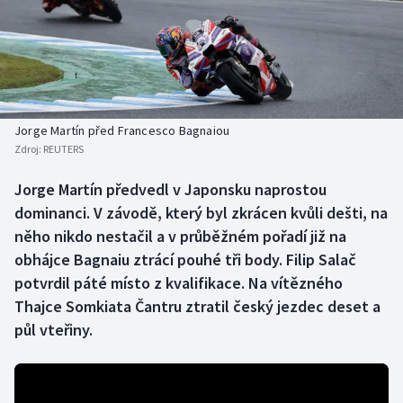
Baseball a softbal
Soutěže
Basketbal
Historické návraty
Biatlon
Aplikace ČT sport
Jorge Martín před Francesco Bagnaiou
Boby a skeleton
AZ kvíz
Zdroj:
REUTERS
Box
Jorge Martín předvedl v Japonsku naprostou
dominanci. V závodě, který byl zkrácen kvůli dešti, na
Curling
něho nikdo nestačil a v průběžném pořadí již na
obhájce Bagnaiu ztrácí pouhé tři body. Filip Salač
Dostihy
potvrdil páté místo z kvalifikace. Na vítězného
Thajce Somkiata Čantru ztratil český jezdec deset a
Florbal
půl vteřiny.
Futsal
Golf