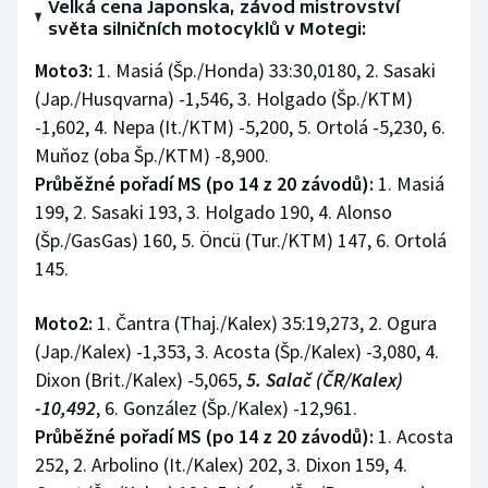
Velká cena Japonska, závod mistrovství
světa silničních motocyklů v Motegi:
Moto3:
1. Masiá (Šp./Honda) 33:30,0180, 2. Sasaki
(Jap./Husqvarna) -1,546, 3. Holgado (Šp./KTM)
-1,602, 4. Nepa (It./KTM) -5,200, 5. Ortolá -5,230, 6.
Muňoz (oba Šp./KTM) -8,900.
Průběžné pořadí MS (po 14 z 20 závodů):
1. Masiá
199, 2. Sasaki 193, 3. Holgado 190, 4. Alonso
(Šp./GasGas) 160, 5. Öncü (Tur./KTM) 147, 6. Ortolá
145.
Moto2:
1. Čantra (Thaj./Kalex) 35:19,273, 2. Ogura
(Jap./Kalex) -1,353, 3. Acosta (Šp./Kalex) -3,080, 4.
Dixon (Brit./Kalex) -5,065,
5. Salač (ČR/Kalex)
-10,492
, 6. González (Šp./Kalex) -12,961.
Průběžné pořadí MS (po 14 z 20 závodů):
1. Acosta
252, 2. Arbolino (It./Kalex) 202, 3. Dixon 159, 4.