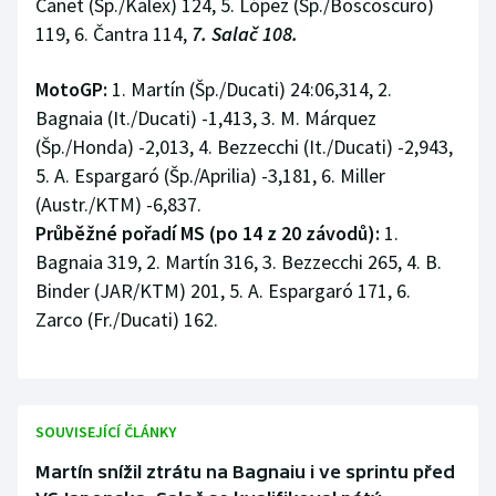
Canet (Šp./Kalex) 124, 5. López (Šp./Boscoscuro)
119, 6. Čantra 114,
7. Salač 108.
MotoGP:
1. Martín (Šp./Ducati) 24:06,314, 2.
Bagnaia (It./Ducati) -1,413, 3. M. Márquez
(Šp./Honda) -2,013, 4. Bezzecchi (It./Ducati) -2,943,
5. A. Espargaró (Šp./Aprilia) -3,181, 6. Miller
(Austr./KTM) -6,837.
Průběžné pořadí MS (po 14 z 20 závodů):
1.
Bagnaia 319, 2. Martín 316, 3. Bezzecchi 265, 4. B.
Binder (JAR/KTM) 201, 5. A. Espargaró 171, 6.
Zarco (Fr./Ducati) 162.
SOUVISEJÍCÍ ČLÁNKY
Martín snížil ztrátu na Bagnaiu i ve sprintu před