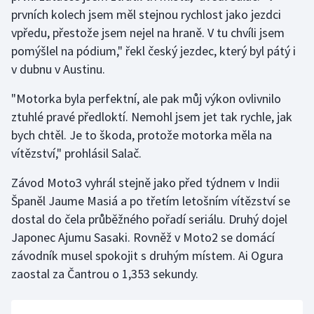
prvních kolech jsem měl stejnou rychlost jako jezdci
vpředu, přestože jsem nejel na hraně. V tu chvíli jsem
pomýšlel na pódium," řekl český jezdec, který byl pátý i
v dubnu v Austinu.
"Motorka byla perfektní, ale pak můj výkon ovlivnilo
ztuhlé pravé předloktí. Nemohl jsem jet tak rychle, jak
bych chtěl. Je to škoda, protože motorka měla na
vítězství," prohlásil Salač.
Závod Moto3 vyhrál stejně jako před týdnem v Indii
Španěl Jaume Masiá a po třetím letošním vítězství se
dostal do čela průběžného pořadí seriálu. Druhý dojel
Japonec Ajumu Sasaki. Rovněž v Moto2 se domácí
závodník musel spokojit s druhým místem. Ai Ogura
zaostal za Čantrou o 1,353 sekundy.