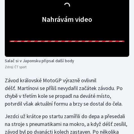
Gymnastika
Nahrávám video
Házená
Jezdectví
Judo
Salač si v Japonsku připsal další body
Zdroj:
ČT sport
Krasobruslení
Závod královské MotoGP výrazně ovlivnil
Lezení
déšť. Martínovi se příliš nevydařil začátek závodu. Po
chybě v třetím kole se propadl na deváté místo,
Lyže a snowboard
potvrdil však aktuální formu a brzy se dostal do čela.
Moderní pětiboj
Jezdci už krátce po startu zamířili do depa a přesedali
na stroje s pneumatikami na mokro, a když déšť zesílil,
Motorsport
závod byl po dvanácti kolech zastaven. Po několika