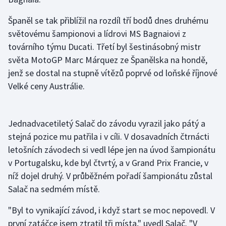
Stolní tenis
Španěl se tak přiblížil na rozdíl tří bodů dnes druhému
Triatlon
světovému šampionovi a lídrovi MS Bagnaiovi z
továrního týmu Ducati. Třetí byl šestinásobný mistr
Veslování
světa MotoGP Marc Márquez ze Španělska na hondě,
jenž se dostal na stupně vítězů poprvé od loňské říjnové
Vodní slalom
Velké ceny Austrálie.
Volejbal
Jednadvacetiletý Salač do závodu vyrazil jako pátý a
Ostatní
stejná pozice mu patřila i v cíli. V dosavadních čtrnácti
letošních závodech si vedl lépe jen na úvod šampionátu
v Portugalsku, kde byl čtvrtý, a v Grand Prix Francie, v
níž dojel druhý. V průběžném pořadí šampionátu zůstal
Salač na sedmém místě.
"Byl to vynikající závod, i když start se moc nepovedl. V
první zatáčce jsem ztratil tři místa," uvedl Salač. "V