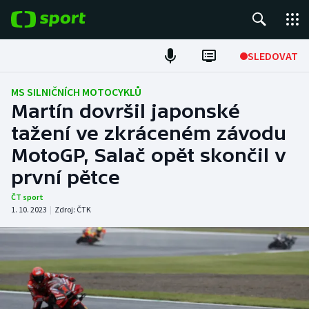
POPULÁRNÍ
SLEDOVAT
Fotbal
MS SILNIČNÍCH MOTOCYKLŮ
Martín dovršil japonské
Hokej
tažení ve zkráceném závodu
MotoGP, Salač opět skončil v
Tenis
první pětce
Atletika
ČT sport
1. 10. 2023
|
Zdroj:
ČTK
Cyklistika
DALŠÍ SPORTY
Americký fotbal
NEPŘEHLÉDNĚTE