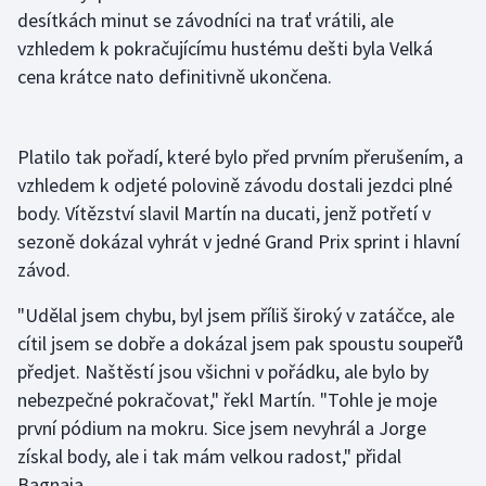
desítkách minut se závodníci na trať vrátili, ale
Olympijské hry
vzhledem k pokračujícímu hustému dešti byla Velká
cena krátce nato definitivně ukončena.
Parasport
Plavání
Platilo tak pořadí, které bylo před prvním přerušením, a
vzhledem k odjeté polovině závodu dostali jezdci plné
Plážový volejbal
body. Vítězství slavil Martín na ducati, jenž potřetí v
sezoně dokázal vyhrát v jedné Grand Prix sprint i hlavní
Ragby
závod.
Rychlobruslení
"Udělal jsem chybu, byl jsem příliš široký v zatáčce, ale
cítil jsem se dobře a dokázal jsem pak spoustu soupeřů
Rychlostní kanoistika
předjet. Naštěstí jsou všichni v pořádku, ale bylo by
Short track
nebezpečné pokračovat," řekl Martín. "Tohle je moje
první pódium na mokru. Sice jsem nevyhrál a Jorge
Sportovní střelba
získal body, ale i tak mám velkou radost," přidal
Bagnaia.