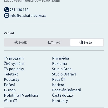
každý všední den:
8:00—16:00 hodin
261 136 113
info@ceskatelevize.cz
Vzhled
Světlý
Tmavý
Systém
TV program
Pro média
Živé vysílání
Reklama
TV poplatky
Studio Brno
Teletext
Studio Ostrava
Podcasty
Rada ČT
Počasí
Kariéra
E-shop
Podávání námětů
Mobilní a TV aplikace
Časté dotazy
Vše o ČT
Kontakty