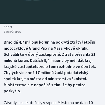
Baseball a softbal
Soutěže
Basketbal
Historické návraty
Biatlon
Aplikace ČT sport
Sport
Zdroj:
ČT sport
Boby a skeleton
AZ kvíz
Brno dá 4,7 milionu korun na pokrytí ztráty letošní
motocyklové Grand Prix na Masarykově okruhu.
Box
Schválili to v úterý zastupitelé. Ztráta přesáhla 31
Curling
milionů korun. Dalších 9,4 milionu by měl dát kraj,
krajské zastupitelstvo o tom rozhodne ve čtvrtek.
Dostihy
Zbylých více než 17 milionů žádá pořadatelský
spolek kraje a města od ministerstva školství.
Florbal
Ministerstvo ale nepočítá s tím, že by peníze
poskytlo.
Futsal
Závody se uskutečnily v srpnu. Město na ně dalo 10
Golf