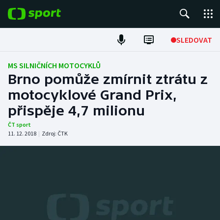
POPULÁRNÍ
SLEDOVAT
Fotbal
MS SILNIČNÍCH MOTOCYKLŮ
Brno pomůže zmírnit ztrátu z
Hokej
motocyklové Grand Prix,
přispěje 4,7 milionu
Tenis
ČT sport
Atletika
11. 12. 2018
|
Zdroj:
ČTK
Cyklistika
DALŠÍ SPORTY
Americký fotbal
NEPŘEHLÉDNĚTE