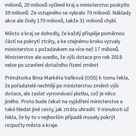
milionů, 20 milionů vyčlenil kraj a ministerstvo poskytlo
39 milionů. Ze vstupného se vybralo 70 milionů. Náklady
Gymnastika
akce ale činily 170 milionů, takže 31 milionů chybí.
Házená
Město a kraj se dohodly, že každý přispěje poměrnou
částí na pokrytí ztráty, a ke stejnému kroku vyzvaly
Jezdectví
ministerstvo s požadavkem na více než 17 milionů.
Ministerstvo ale uvedlo, že výši dotace pro rok 2018
Judo
nelze po uzavření dotačního řízení změnit.
Krasobruslení
Primátorka Brna Markéta Vaňková (ODS) k tomu řekla,
že pořadatelé nechtějí po ministerstvu změnit výši
Lezení
dotace, ale zaslat vyrovnávací platbu, což je něco
jiného. Proto bude čekat na vyjádření ministerstva a
Lyže a snowboard
také hledat jiné cesty, jak ztrátu uhradit. V minulosti už
Moderní pětiboj
řekla, že by to v nejhorším případě musely pokrýt
rozpočty města a kraje.
Motorsport