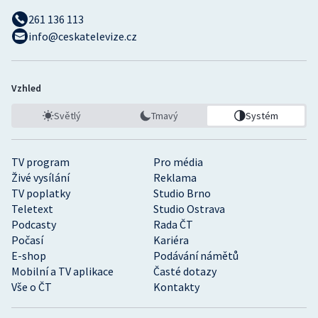
261 136 113
info@ceskatelevize.cz
Vzhled
Světlý
Tmavý
Systém
TV program
Pro média
Živé vysílání
Reklama
TV poplatky
Studio Brno
Teletext
Studio Ostrava
Podcasty
Rada ČT
Počasí
Kariéra
E-shop
Podávání námětů
Mobilní a TV aplikace
Časté dotazy
Vše o ČT
Kontakty