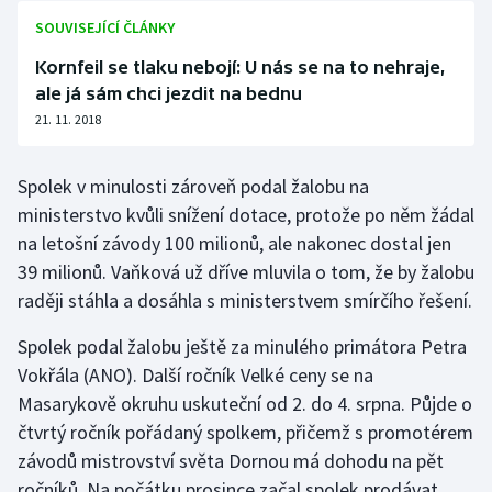
SOUVISEJÍCÍ ČLÁNKY
Olympijské hry
Kornfeil se tlaku nebojí: U nás se na to nehraje,
Parasport
ale já sám chci jezdit na bednu
21. 11. 2018
Plavání
Spolek v minulosti zároveň podal žalobu na
Plážový volejbal
ministerstvo kvůli snížení dotace, protože po něm žádal
na letošní závody 100 milionů, ale nakonec dostal jen
Ragby
39 milionů. Vaňková už dříve mluvila o tom, že by žalobu
Rychlobruslení
raději stáhla a dosáhla s ministerstvem smírčího řešení.
Spolek podal žalobu ještě za minulého primátora Petra
Rychlostní kanoistika
Vokřála (ANO). Další ročník Velké ceny se na
Masarykově okruhu uskuteční od 2. do 4. srpna. Půjde o
Short track
čtvrtý ročník pořádaný spolkem, přičemž s promotérem
Sportovní střelba
závodů mistrovství světa Dornou má dohodu na pět
ročníků. Na počátku prosince začal spolek prodávat