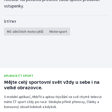
Stolní tenis
vstupenky.
Triatlon
ŠTÍTKY
Veslování
MS silničních motocyklů
Motorsport
Vodní slalom
Volejbal
Ostatní
APLIKACE ČT SPORT
Mějte celý sportovní svět vždy u sebe i na
velké obrazovce.
S mobilní aplikací, HbbTV a apkou iVysílání ve své chytré televizi
máte ČT sport vždy po ruce. Sledujte přímé přenosy, články a
bonusový obsah kdekoli a kdykoli.