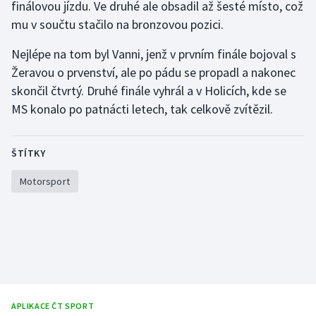
finálovou jízdu. Ve druhé ale obsadil až šesté místo, což
mu v součtu stačilo na bronzovou pozici.
Futsal
Nejlépe na tom byl Vanni, jenž v prvním finále bojoval s
Golf
Žeravou o prvenství, ale po pádu se propadl a nakonec
skončil čtvrtý. Druhé finále vyhrál a v Holicích, kde se
Gymnastika
MS konalo po patnácti letech, tak celkově zvítězil.
Házená
ŠTÍTKY
Jezdectví
Motorsport
Judo
Krasobruslení
Lezení
Lyže a snowboard
APLIKACE ČT SPORT