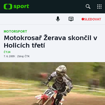
POPULÁRNÍ
SLEDOVAT
ME v atletice
MOTORSPORT
Motokrosař Žerava skončil v
ME v plavání
Holicích třetí
Fotbal
ČT24
7. 6. 2009
|
Zdroj:
ČTK
Hokej
Tenis
DALŠÍ SPORTY
Americký fotbal
NEPŘEHLÉDNĚTE