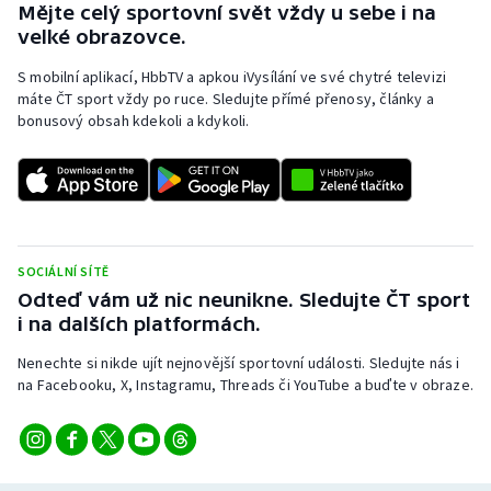
Mějte celý sportovní svět vždy u sebe i na
Moderní pětiboj
velké obrazovce.
S mobilní aplikací, HbbTV a apkou iVysílání ve své chytré televizi
Motorsport
máte ČT sport vždy po ruce. Sledujte přímé přenosy, články a
bonusový obsah kdekoli a kdykoli.
Olympijské hry
Parasport
Plavání
SOCIÁLNÍ SÍTĚ
Plážový volejbal
Odteď vám už nic neunikne. Sledujte ČT sport
i na dalších platformách.
Ragby
Nenechte si nikde ujít nejnovější sportovní události. Sledujte nás i
na Facebooku, X, Instagramu, Threads či YouTube a buďte v obraze.
Rychlobruslení
Rychlostní kanoistika