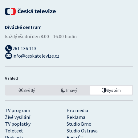
Short track
Sportovní střelba
Divácké centrum
Stolní tenis
každý všední den:
8:00—16:00 hodin
261 136 113
Triatlon
info@ceskatelevize.cz
Veslování
Vodní slalom
Vzhled
Světlý
Tmavý
Systém
Volejbal
Ostatní
TV program
Pro média
Živé vysílání
Reklama
TV poplatky
Studio Brno
Teletext
Studio Ostrava
Podcasty
Rada ČT