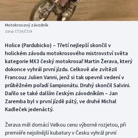
Atletika
Soutěže
Baseball a softbal
Historické návraty
Motokrosový závodník
Zdroj:
ČT24/ČT24
Basketbal
Aplikace ČT sport
Holice (Pardubicko) – Třetí nejlepší skončil v
Biatlon
AZ kvíz
holickém závodu motokrosového mistrovství světa
kategorie MX3 český motokrosař Martin Žerava, který
Boby a skeleton
dokonce vyhrál první jízdu. Celkově ale zvítězil
Francouz Julien Vanni, jenž si tak upevnil vedení v
Box
průběžném pořadí šampionátu. Druhý skončil Salvini.
Dařilo se také dalším českým závodníkům – Jan
Curling
Zaremba byl v první jízdě pátý, ve druhé Michal
Cyklistika
Kadleček jedenáctý.
Dostihy
Žerava měl domácí Velkou cenu výborně rozjetou, při
premiéře nejsilnější kubatury v Česku vyhrál první
Florbal