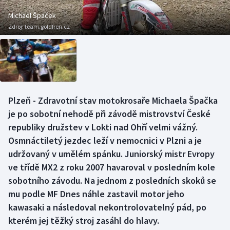
Baseball a softbal
Soutěže
Michael Špaček
Zdroj:
team.goldfren.cz
Basketbal
Historické návraty
Biatlon
Aplikace ČT sport
Boby a skeleton
AZ kvíz
Plzeň - Zdravotní stav motokrosaře Michaela Špačka
Box
je po sobotní nehodě při závodě mistrovství České
republiky družstev v Lokti nad Ohří velmi vážný.
Curling
Osmnáctiletý jezdec leží v nemocnici v Plzni a je
udržovaný v umělém spánku. Juniorský mistr Evropy
Dostihy
ve třídě MX2 z roku 2007 havaroval v posledním kole
Florbal
sobotního závodu. Na jednom z posledních skoků se
mu podle MF Dnes náhle zastavil motor jeho
Futsal
kawasaki a následoval nekontrolovatelný pád, po
kterém jej těžký stroj zasáhl do hlavy.
Golf