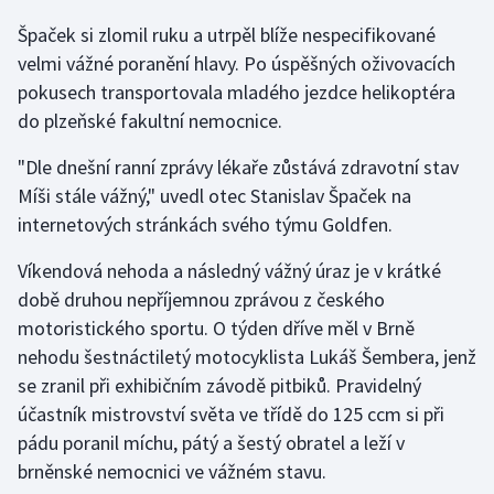
Špaček si zlomil ruku a utrpěl blíže nespecifikované
Gymnastika
velmi vážné poranění hlavy. Po úspěšných oživovacích
pokusech transportovala mladého jezdce helikoptéra
Házená
do plzeňské fakultní nemocnice.
Jezdectví
"Dle dnešní ranní zprávy lékaře zůstává zdravotní stav
Míši stále vážný," uvedl otec Stanislav Špaček na
Judo
internetových stránkách svého týmu Goldfen.
Krasobruslení
Víkendová nehoda a následný vážný úraz je v krátké
době druhou nepříjemnou zprávou z českého
Lezení
motoristického sportu. O týden dříve měl v Brně
nehodu šestnáctiletý motocyklista Lukáš Šembera, jenž
Lyže a snowboard
se zranil při exhibičním závodě pitbiků. Pravidelný
účastník mistrovství světa ve třídě do 125 ccm si při
Moderní pětiboj
pádu poranil míchu, pátý a šestý obratel a leží v
brněnské nemocnici ve vážném stavu.
Motorsport