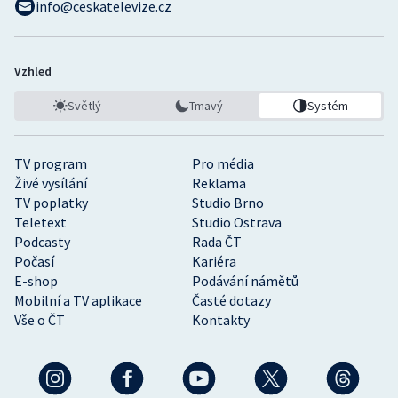
info@ceskatelevize.cz
Vzhled
Světlý
Tmavý
Systém
TV program
Pro média
Živé vysílání
Reklama
TV poplatky
Studio Brno
Teletext
Studio Ostrava
Podcasty
Rada ČT
Počasí
Kariéra
E-shop
Podávání námětů
Mobilní a TV aplikace
Časté dotazy
Vše o ČT
Kontakty