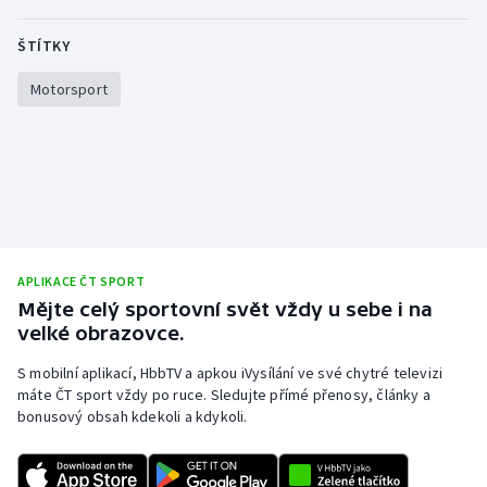
Olympijské hry
ŠTÍTKY
Parasport
Motorsport
Plavání
Plážový volejbal
Ragby
APLIKACE ČT SPORT
Rychlobruslení
Mějte celý sportovní svět vždy u sebe i na
velké obrazovce.
Rychlostní kanoistika
S mobilní aplikací, HbbTV a apkou iVysílání ve své chytré televizi
máte ČT sport vždy po ruce. Sledujte přímé přenosy, články a
Short track
bonusový obsah kdekoli a kdykoli.
Sportovní střelba