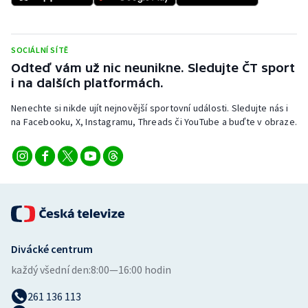
Stolní tenis
Triatlon
SOCIÁLNÍ SÍTĚ
Odteď vám už nic neunikne. Sledujte ČT sport
Veslování
i na dalších platformách.
Vodní slalom
Nenechte si nikde ujít nejnovější sportovní události. Sledujte nás i
na Facebooku, X, Instagramu, Threads či YouTube a buďte v obraze.
Volejbal
Ostatní
Divácké centrum
každý všední den:
8:00—16:00 hodin
261 136 113