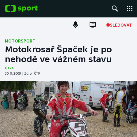
POPULÁRNÍ
SLEDOVAT
Fotbal
MOTORSPORT
Motokrosař Špaček je po
Hokej
nehodě ve vážném stavu
Tenis
ČT24
30. 9. 2009
|
Zdroj:
ČTK
Atletika
Cyklistika
DALŠÍ SPORTY
Americký fotbal
NEPŘEHLÉDNĚTE