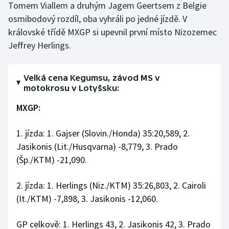
Tomem Viallem a druhým Jagem Geertsem z Belgie
Olympijské hry
osmibodový rozdíl, oba vyhráli po jedné jízdě. V
královské třídě MXGP si upevnil první místo Nizozemec
Parasport
Jeffrey Herlings.
Plavání
Velká cena Kegumsu, závod MS v
motokrosu v Lotyšsku:
Plážový volejbal
MXGP:
Ragby
1. jízda: 1. Gajser (Slovin./Honda) 35:20,589, 2.
Rychlobruslení
Jasikonis (Lit./Husqvarna) -8,779, 3. Prado
(Šp./KTM) -21,090.
Rychlostní kanoistika
2. jízda: 1. Herlings (Niz./KTM) 35:26,803, 2. Cairoli
Short track
(It./KTM) -7,898, 3. Jasikonis -12,060.
Sportovní střelba
GP celkově: 1. Herlings 43, 2. Jasikonis 42, 3. Prado