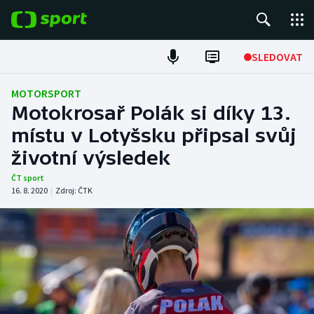
POPULÁRNÍ
SLEDOVAT
Fotbal
MOTORSPORT
Motokrosař Polák si díky 13.
Hokej
místu v Lotyšsku připsal svůj
životní výsledek
Tenis
ČT sport
Atletika
16. 8. 2020
|
Zdroj:
ČTK
Cyklistika
DALŠÍ SPORTY
Americký fotbal
NEPŘEHLÉDNĚTE