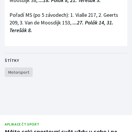
Moosdijk 38,
...18. Polák 8, 21. Terešák 5.
Pořadí MS (po 5 závodech): 1. Vialle 217, 2. Geerts
209, 3. Van de Moosdijk 153,
...27. Polák 14, 31.
Terešák 8.
ŠTÍTKY
Motorsport
APLIKACE ČT SPORT
Mějte celý sportovní svět vždy u sebe i na