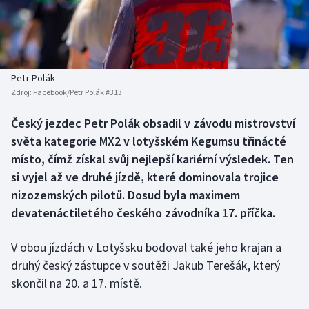
Baseball a softbal
Soutěže
Basketbal
Historické návraty
Biatlon
Aplikace ČT sport
Petr Polák
Zdroj:
Facebook/Petr Polák #313
Boby a skeleton
AZ kvíz
Český jezdec Petr Polák obsadil v závodu mistrovství
světa kategorie MX2 v lotyšském Kegumsu třinácté
Box
místo, čímž získal svůj nejlepší kariérní výsledek. Ten
Curling
si vyjel až ve druhé jízdě, které dominovala trojice
nizozemských pilotů. Dosud byla maximem
Dostihy
devatenáctiletého českého závodníka 17. příčka.
Florbal
V obou jízdách v Lotyšsku bodoval také jeho krajan a
druhý český zástupce v soutěži Jakub Terešák, který
Futsal
skončil na 20. a 17. místě.
Golf