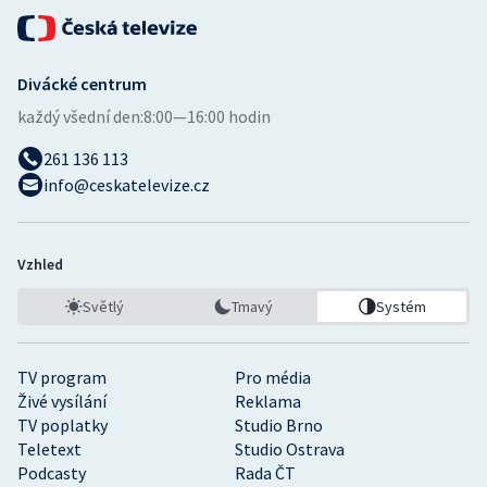
Divácké centrum
každý všední den:
8:00—16:00 hodin
261 136 113
info@ceskatelevize.cz
Vzhled
Světlý
Tmavý
Systém
TV program
Pro média
Živé vysílání
Reklama
TV poplatky
Studio Brno
Teletext
Studio Ostrava
Podcasty
Rada ČT