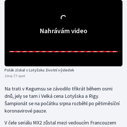
Gymnastika
Házená
Nahrávám video
Jezdectví
Judo
Krasobruslení
Polák získal v Lotyšsku životní výsledek
Zdroj:
ČT sport
Lezení
Na trati v Kegumsu se závodilo třikrát během osmi
Lyže a snowboard
dnů, jely se tam i Velká cena Lotyšska a Rigy.
Šampionát se na počátku srpna rozběhl po pětiměsíční
Moderní pětiboj
koronavirové pauze.
Motorsport
V čele seriálu MX2 zůstal mezi vedoucím Francouzem