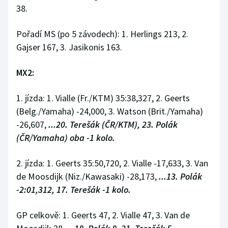
Stolní tenis
38.
Triatlon
Pořadí MS (po 5 závodech): 1. Herlings 213, 2.
Gajser 167, 3. Jasikonis 163.
Veslování
MX2:
Vodní slalom
1. jízda: 1. Vialle (Fr./KTM) 35:38,327, 2. Geerts
Volejbal
(Belg./Yamaha) -24,000, 3. Watson (Brit./Yamaha)
-26,607,
...20. Terešák (ČR/KTM), 23. Polák
Ostatní
(ČR/Yamaha) oba -1 kolo.
2. jízda: 1. Geerts 35:50,720, 2. Vialle -17,633, 3. Van
de Moosdijk (Niz./Kawasaki) -28,173,
...13. Polák
-2:01,312, 17. Terešák -1 kolo.
GP celkově: 1. Geerts 47, 2. Vialle 47, 3. Van de