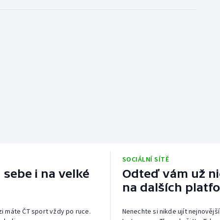
SOCIÁLNÍ SÍTĚ
 sebe i na velké
Odteď vám už nic
na dalších platf
izi máte ČT sport vždy po ruce.
Nenechte si nikde ujít nejnovější