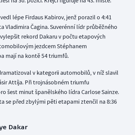
sl na 30. pozici. Krejčí figuruje na 43. místě.
vedl lépe Firdaus Kabirov, jenž porazil o 4:41
ta Vladimira Čagina. Suverénní lídr průběžného
 vylepšit rekord Dakaru v počtu etapových
s automobilovým jezdcem Stéphanem
a mají na kontě 54 triumfů.
dramatizoval v kategorii automobilů, v níž slavil
ásir Attíja. Při trojnásobném triumfu
ro šest minut španělského lídra Carlose Sainze.
a se před zbylými pěti etapami ztenčil na 8:36
lye Dakar