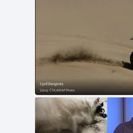
Curling
Dostihy
Florbal
Futsal
Golf
Gymnastika
Cyril Despres
Zdroj:
ČTK/AP/AP Photo