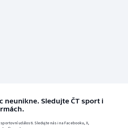
 neunikne. Sledujte ČT sport i
ormách.
 sportovní události. Sledujte nás i na Facebooku, X,