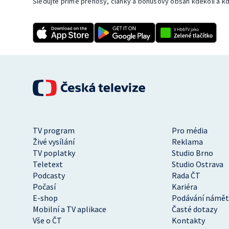
Sledujte přímé přenosy, články a bonusový obsah kdekoli a kd
TV program
Pro média
Živé vysílání
Reklama
TV poplatky
Studio Brno
Teletext
Studio Ostrava
Podcasty
Rada ČT
Počasí
Kariéra
E-shop
Podávání námět
Mobilní a TV aplikace
Časté dotazy
Vše o ČT
Kontakty