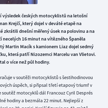
ší výsledek českých motocyklistů na letošní
an Krejčí, který dojel v deváté etapě na
 zkrátili dnešní měřený úsek na polovinu a na
jčí necelých 16 minut na vítězného Španěla
tý Martin Macík s kamionem Liaz dojel sedmý
říčku, která patří Nizozemci Marcelu van Vlietovi.
al o více než půl hodiny.
račuje v soutěži motocyklistů s šestihodinovou
ových úspěch, si připsal třetí etapový triumf v
 soutěž motocyklů dál Francouz Cyril Després
né hodiny a bezmála 22 minut. Nejlepší z