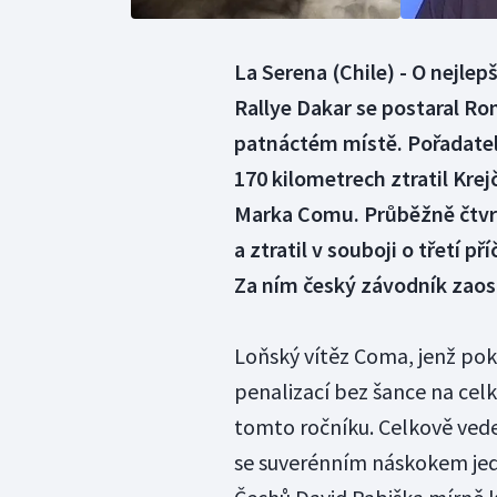
La Serena (Chile) - O nejlep
Rallye Dakar se postaral Rom
patnáctém místě. Pořadatelé
170 kilometrech ztratil Kre
Marka Comu. Průběžně čtvr
a ztratil v souboji o třetí p
Za ním český závodník zaost
Loňský vítěz Coma, jenž pok
penalizací bez šance na celk
tomto ročníku. Celkově vede
se suverénním náskokem jed