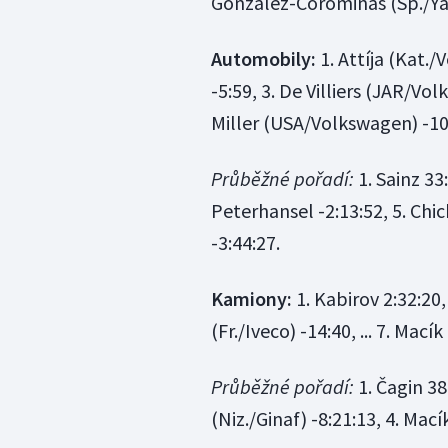
Gonzalez-Corominas (Šp./Yama
Automobily:
1. Attíja (Kat./
-5:59, 3. De Villiers (JAR/Vol
Miller (USA/Volkswagen) -10:
Průběžné pořadí:
1. Sainz 33:
Peterhansel -2:13:52, 5. Chic
-3:44:27.
Kamiony:
1. Kabirov 2:32:20,
(Fr./Iveco) -14:40, ... 7. Macík
Průběžné pořadí:
1. Čagin 38:
(Niz./Ginaf) -8:21:13, 4. Mací