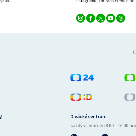
ykoli.
Instagramu, Threads či YouTube 
Č
Divácké centrum
ů
každý všední den:
8:00—16:00 ho