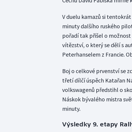
Čechů David Pabiška mírně kle
V duelu kamazů si tentokrát 
minuty dalšího ruského pilo
pořadí tak přišel o možnost
vítězství, o který se dělí 
Peterhanselem z Francie. Ob
Boj o celkové prvenství se z
třetí dílčí úspěch Katařan N
volkswagenů předstihl o sko
Náskok bývalého mistra svět
minuty.
Výsledky 9. etapy Ral