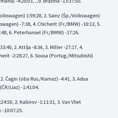
ha) -4:20:03, ...9. Bražina -13:37:50.
Volkswagen) 1:59:28, 2. Sainz (Šp./Volkswagen)
kswagen) -7:38, 4. Chicherit (Fr./BMW) -10:13, 5.
48, 6. Peterhansel (Fr./BMW) -17:26.
33:40, 2. Attíja -8:36, 3. Miller -27:17, 4.
herit -2:28:27, 6. Sousa (Portug./Mitsubishi)
 2. Čagin (oba Rus./Kamaz) -4:41, 3. Adua
 (ČR/Liaz) -1:41:04.
24:50, 2. Kabirov -1:11:31, 3. Van Vliet
k -10:07:25.