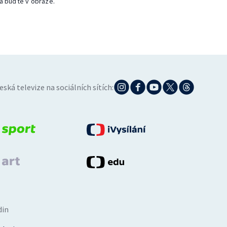
a buďte v obraze.
eská televize na sociálních sítích:
din