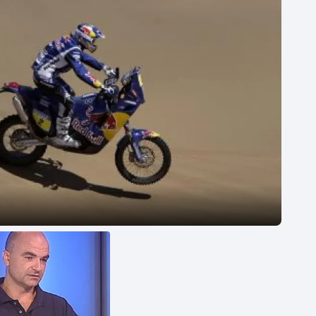
Moderní pětiboj
Triatlon
Motorsport
Veslování
Olympijské hry
Vodní slalom
Parasport
Volejbal
Plavání
Ostatní
Plážový volejbal