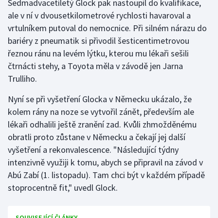
Sedmadvacetiletý Glock pak nastoupil do kvalifikace,
ale v ní v dvousetkilometrové rychlosti havaroval a
Gymnastika
vrtulníkem putoval do nemocnice. Při silném nárazu do
bariéry z pneumatik si přivodil šesticentimetrovou
Házená
řeznou ránu na levém lýtku, kterou mu lékaři sešili
čtrnácti stehy, a Toyota měla v závodě jen Jarna
Jezdectví
Trulliho.
Judo
Nyní se při vyšetření Glocka v Německu ukázalo, že
kolem rány na noze se vytvořil zánět, především ale
Krasobruslení
lékaři odhalili ještě zranění zad. Kvůli zhmožděnému
obratli proto zůstane v Německu a čekají jej další
Lezení
vyšetření a rekonvalescence. "Následující týdny
intenzivně využiji k tomu, abych se připravil na závod v
Lyže a snowboard
Abú Zabí (1. listopadu). Tam chci být v každém případě
Moderní pětiboj
stoprocentně fit," uvedl Glock.
Motorsport
SOUVISEJÍCÍ ČLÁNKY