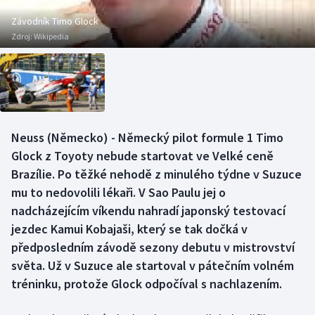
Baseball a softbal
Soutěže
Závodník Timo Glock
Zdroj:
Wikipedia
Basketbal
Historické návraty
Biatlon
Aplikace ČT sport
Boby a skeleton
AZ kvíz
Neuss (Německo) - Německý pilot formule 1 Timo
Box
Glock z Toyoty nebude startovat ve Velké ceně
Brazílie. Po těžké nehodě z minulého týdne v Suzuce
Curling
mu to nedovolili lékaři. V Sao Paulu jej o
nadcházejícím víkendu nahradí japonský testovací
Dostihy
jezdec Kamui Kobajaši, který se tak dočká v
předposledním závodě sezony debutu v mistrovství
Florbal
světa. Už v Suzuce ale startoval v pátečním volném
Futsal
tréninku, protože Glock odpočíval s nachlazením.
Golf