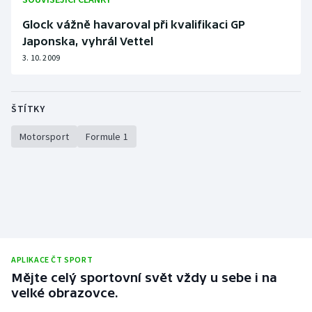
Olympijské hry
Glock vážně havaroval při kvalifikaci GP
Japonska, vyhrál Vettel
Parasport
3. 10. 2009
Plavání
ŠTÍTKY
Plážový volejbal
Motorsport
Formule 1
Ragby
Rychlobruslení
Rychlostní kanoistika
Short track
APLIKACE ČT SPORT
Mějte celý sportovní svět vždy u sebe i na
Sportovní střelba
velké obrazovce.