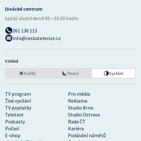
Divácké centrum
každý všední den:
8:00—16:00 hodin
261 136 113
info@ceskatelevize.cz
Vzhled
Světlý
Tmavý
Systém
TV program
Pro média
Živé vysílání
Reklama
TV poplatky
Studio Brno
Teletext
Studio Ostrava
Podcasty
Rada ČT
Počasí
Kariéra
E-shop
Podávání námětů