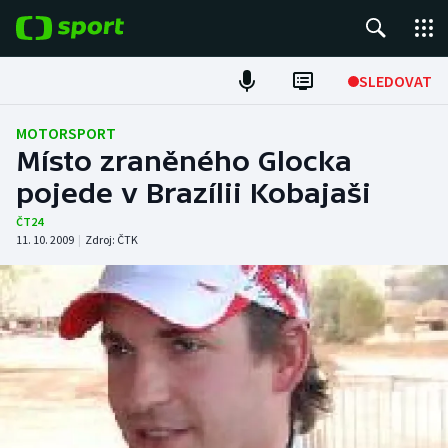
POPULÁRNÍ
SLEDOVAT
Fotbal
MOTORSPORT
Místo zraněného Glocka
Hokej
pojede v Brazílii Kobajaši
Tenis
ČT24
11. 10. 2009
|
Zdroj:
ČTK
Atletika
Cyklistika
DALŠÍ SPORTY
Americký fotbal
NEPŘEHLÉDNĚTE