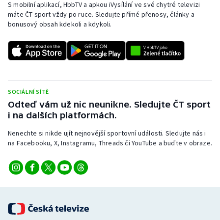
S mobilní aplikací, HbbTV a apkou iVysílání ve své chytré televizi
Stolní tenis
máte ČT sport vždy po ruce. Sledujte přímé přenosy, články a
bonusový obsah kdekoli a kdykoli.
Triatlon
Veslování
Vodní slalom
SOCIÁLNÍ SÍTĚ
Volejbal
Odteď vám už nic neunikne. Sledujte ČT sport
i na dalších platformách.
Ostatní
Nenechte si nikde ujít nejnovější sportovní události. Sledujte nás i
na Facebooku, X, Instagramu, Threads či YouTube a buďte v obraze.