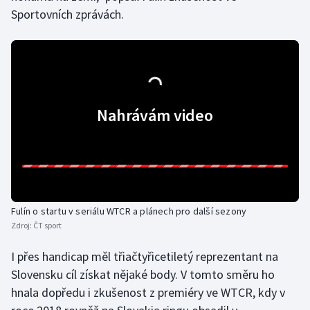
Sportovních zprávách.
Olympijské hry
Parasport
Plavání
Nahrávám video
Plážový volejbal
Ragby
Rychlobruslení
Fulín o startu v seriálu WTCR a plánech pro další sezony
Rychlostní kanoistika
Zdroj:
ČT sport
Short track
I přes handicap měl třiačtyřicetiletý reprezentant na
Slovensku cíl získat nějaké body. V tomto směru ho
Sportovní střelba
hnala dopředu i zkušenost z premiéry ve WTCR, kdy v