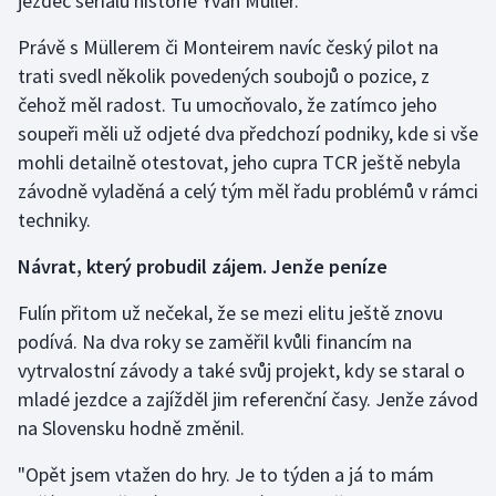
jezdec seriálu historie Yvan Müller.
Právě s Müllerem či Monteirem navíc český pilot na
trati svedl několik povedených soubojů o pozice, z
čehož měl radost. Tu umocňovalo, že zatímco jeho
soupeři měli už odjeté dva předchozí podniky, kde si vše
mohli detailně otestovat, jeho cupra TCR ještě nebyla
závodně vyladěná a celý tým měl řadu problémů v rámci
techniky.
Návrat, který probudil zájem. Jenže peníze
Fulín přitom už nečekal, že se mezi elitu ještě znovu
podívá. Na dva roky se zaměřil kvůli financím na
vytrvalostní závody a také svůj projekt, kdy se staral o
mladé jezdce a zajížděl jim referenční časy. Jenže závod
na Slovensku hodně změnil.
"Opět jsem vtažen do hry. Je to týden a já to mám