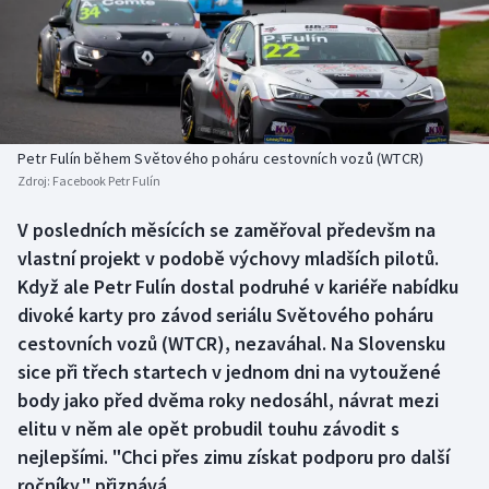
Baseball a softbal
Soutěže
Basketbal
Historické návraty
Biatlon
Aplikace ČT sport
Petr Fulín během Světového poháru cestovních vozů (WTCR)
Boby a skeleton
AZ kvíz
Zdroj:
Facebook Petr Fulín
Box
V posledních měsících se zaměřoval předevšm na
vlastní projekt v podobě výchovy mladších pilotů.
Curling
Když ale Petr Fulín dostal podruhé v kariéře nabídku
divoké karty pro závod seriálu Světového poháru
Dostihy
cestovních vozů (WTCR), nezaváhal. Na Slovensku
sice při třech startech v jednom dni na vytoužené
Florbal
body jako před dvěma roky nedosáhl, návrat mezi
elitu v něm ale opět probudil touhu závodit s
Futsal
nejlepšími. "Chci přes zimu získat podporu pro další
ročníky," přiznává.
Golf