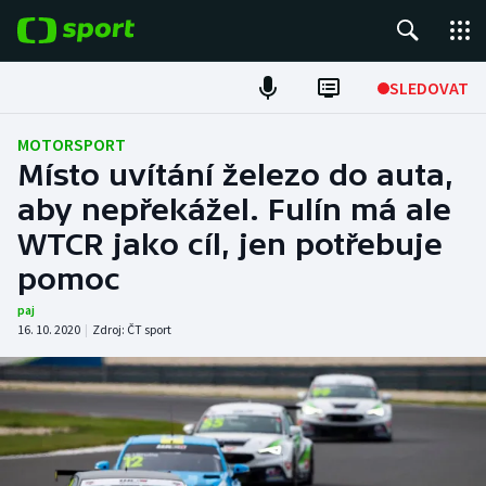
POPULÁRNÍ
SLEDOVAT
Fotbal
MOTORSPORT
Místo uvítání železo do auta,
Hokej
aby nepřekážel. Fulín má ale
WTCR jako cíl, jen potřebuje
Tenis
pomoc
Atletika
paj
16. 10. 2020
|
Zdroj:
ČT sport
Cyklistika
DALŠÍ SPORTY
Americký fotbal
NEPŘEHLÉDNĚTE