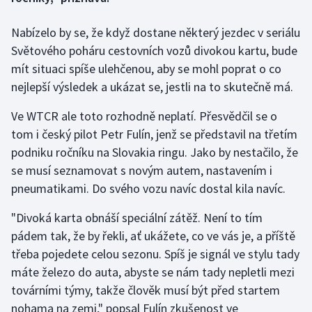
Nabízelo by se, že když dostane některý jezdec v seriálu
Gymnastika
Světového poháru cestovních vozů divokou kartu, bude
Házená
mít situaci spíše ulehčenou, aby se mohl poprat o co
nejlepší výsledek a ukázat se, jestli na to skutečně má.
Jezdectví
Ve WTCR ale toto rozhodně neplatí. Přesvědčil se o
Judo
tom i český pilot Petr Fulín, jenž se představil na třetím
podniku ročníku na Slovakia ringu. Jako by nestačilo, že
Krasobruslení
se musí seznamovat s novým autem, nastavením i
pneumatikami. Do svého vozu navíc dostal kila navíc.
Lezení
"Divoká karta obnáší speciální zátěž. Není to tím
Lyže a snowboard
pádem tak, že by řekli, ať ukážete, co ve vás je, a příště
třeba pojedete celou sezonu. Spíš je signál ve stylu tady
Moderní pětiboj
máte železo do auta, abyste se nám tady nepletli mezi
továrními týmy, takže člověk musí být před startem
Motorsport
nohama na zemi," popsal Fulín zkušenost ve