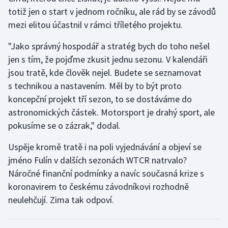
totiž jen o start v jednom ročníku, ale rád by se závodů
mezi elitou účastnil v rámci tříletého projektu.
"Jako správný hospodář a stratég bych do toho nešel
jen s tím, že pojďme zkusit jednu sezonu. V kalendáři
jsou tratě, kde člověk nejel. Budete se seznamovat
s technikou a nastavením. Měl by to být proto
koncepční projekt tří sezon, to se dostáváme do
astronomických částek. Motorsport je drahý sport, ale
pokusíme se o zázrak," dodal.
Uspěje kromě tratě i na poli vyjednávání a objeví se
jméno Fulín v dalších sezonách WTCR natrvalo?
Náročné finanční podmínky a navíc současná krize s
koronavirem to českému závodníkovi rozhodně
neulehčují. Zima tak odpoví.