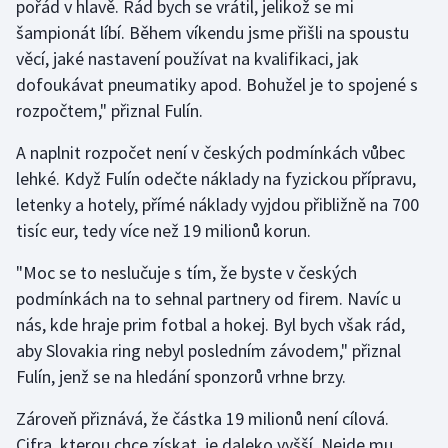
pořád v hlavě. Rád bych se vrátil, jelikož se mi
šampionát líbí. Během víkendu jsme přišli na spoustu
věcí, jaké nastavení používat na kvalifikaci, jak
dofoukávat pneumatiky apod. Bohužel je to spojené s
rozpočtem," přiznal Fulín.
A naplnit rozpočet není v českých podmínkách vůbec
lehké. Když Fulín odečte náklady na fyzickou přípravu,
letenky a hotely, přímé náklady vyjdou přibližně na 700
tisíc eur, tedy více než 19 milionů korun.
"Moc se to neslučuje s tím, že byste v českých
podmínkách na to sehnal partnery od firem. Navíc u
nás, kde hraje prim fotbal a hokej. Byl bych však rád,
aby Slovakia ring nebyl posledním závodem," přiznal
Fulín, jenž se na hledání sponzorů vrhne brzy.
Zároveň přiznává, že částka 19 milionů není cílová.
Cifra, kterou chce získat, je daleko vyšší. Nejde mu