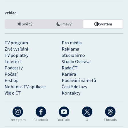
Vzhled
Světlý
Tmavý
Systém
TV program
Pro média
Živé vysílání
Reklama
TV poplatky
Studio Brno
Teletext
Studio Ostrava
Podcasty
Rada ČT
Počasí
Kariéra
E-shop
Podávání námětů
Mobilní a TV aplikace
Časté dotazy
Vše o ČT
Kontakty
Instagram
Facebook
YouTube
X
Threads