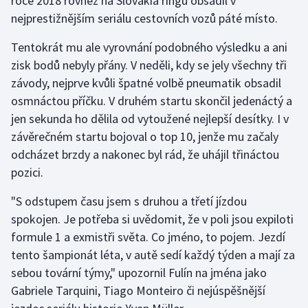
roce 2018 rovněž na Slovakia ringu obsadil v
Stolní tenis
nejprestižnějším seriálu cestovních vozů páté místo.
Triatlon
Tentokrát mu ale vyrovnání podobného výsledku a ani
zisk bodů nebyly přány. V neděli, kdy se jely všechny tři
Veslování
závody, nejprve kvůli špatné volbě pneumatik obsadil
osmnáctou příčku. V druhém startu skončil jedenáctý a
Vodní slalom
jen sekunda ho dělila od vytoužené nejlepší desítky. I v
závěrečném startu bojoval o top 10, jenže mu začaly
Volejbal
odcházet brzdy a nakonec byl rád, že uhájil třináctou
pozici.
Ostatní
"S odstupem času jsem s druhou a třetí jízdou
spokojen. Je potřeba si uvědomit, že v poli jsou expiloti
formule 1 a exmistři světa. Co jméno, to pojem. Jezdí
tento šampionát léta, v autě sedí každý týden a mají za
sebou tovární týmy," upozornil Fulín na jména jako
Gabriele Tarquini, Tiago Monteiro či nejúspěšnější