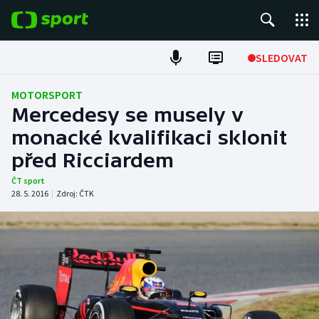
POPULÁRNÍ
SLEDOVAT
Fotbal
MOTORSPORT
Mercedesy se musely v
Hokej
monacké kvalifikaci sklonit
před Ricciardem
Tenis
ČT sport
Atletika
28. 5. 2016
|
Zdroj:
ČTK
Cyklistika
DALŠÍ SPORTY
Americký fotbal
NEPŘEHLÉDNĚTE