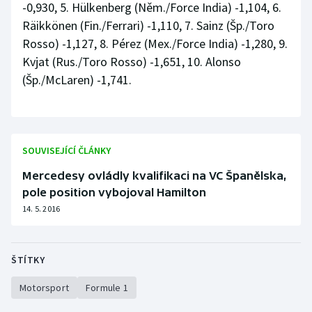
-0,930, 5. Hülkenberg (Něm./Force India) -1,104, 6.
Stolní tenis
Räikkönen (Fin./Ferrari) -1,110, 7. Sainz (Šp./Toro
Rosso) -1,127, 8. Pérez (Mex./Force India) -1,280, 9.
Triatlon
Kvjat (Rus./Toro Rosso) -1,651, 10. Alonso
Veslování
(Šp./McLaren) -1,741.
Vodní slalom
Volejbal
SOUVISEJÍCÍ ČLÁNKY
Mercedesy ovládly kvalifikaci na VC Španělska,
Ostatní
pole position vybojoval Hamilton
14. 5. 2016
ŠTÍTKY
Motorsport
Formule 1