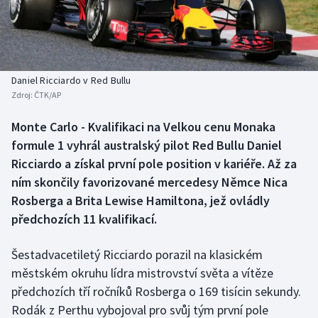
Baseball a softbal
Soutěže
Basketbal
Historické návraty
Biatlon
Aplikace ČT sport
Daniel Ricciardo v Red Bullu
Zdroj:
ČTK/AP
Boby a skeleton
AZ kvíz
Monte Carlo - Kvalifikaci na Velkou cenu Monaka
formule 1 vyhrál australský pilot Red Bullu Daniel
Box
Ricciardo a získal první pole position v kariéře. Až za
Curling
ním skončily favorizované mercedesy Němce Nica
Rosberga a Brita Lewise Hamiltona, jež ovládly
Dostihy
předchozích 11 kvalifikací.
Florbal
Šestadvacetiletý Ricciardo porazil na klasickém
městském okruhu lídra mistrovství světa a vítěze
Futsal
předchozích tří ročníků Rosberga o 169 tisícin sekundy.
Rodák z Perthu vybojoval pro svůj tým první pole
Golf