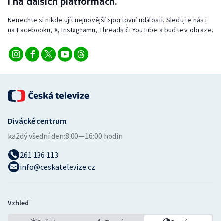
i na dalších platformách.
Nenechte si nikde ujít nejnovější sportovní události. Sledujte nás i
na Facebooku, X, Instagramu, Threads či YouTube a buďte v obraze.
Divácké centrum
každý všední den:
8:00—16:00 hodin
261 136 113
info@ceskatelevize.cz
Vzhled