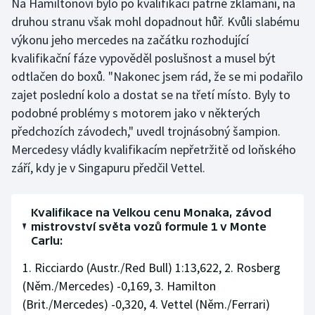
Na Hamiltonovi bylo po kvalifikaci patrné zklamání, na
druhou stranu však mohl dopadnout hůř. Kvůli slabému
Olympijské hry
výkonu jeho mercedes na začátku rozhodující
Parasport
kvalifikační fáze vypověděl poslušnost a musel být
odtlačen do boxů. "Nakonec jsem rád, že se mi podařilo
Plavání
zajet poslední kolo a dostat se na třetí místo. Byly to
podobné problémy s motorem jako v některých
Plážový volejbal
předchozích závodech," uvedl trojnásobný šampion.
Mercedesy vládly kvalifikacím nepřetržitě od loňského
Ragby
září, kdy je v Singapuru předčil Vettel.
Rychlobruslení
Kvalifikace na Velkou cenu Monaka, závod
Rychlostní kanoistika
mistrovství světa vozů formule 1 v Monte
Carlu:
Short track
1. Ricciardo (Austr./Red Bull) 1:13,622, 2. Rosberg
(Něm./Mercedes) -0,169, 3. Hamilton
Sportovní střelba
(Brit./Mercedes) -0,320, 4. Vettel (Něm./Ferrari)