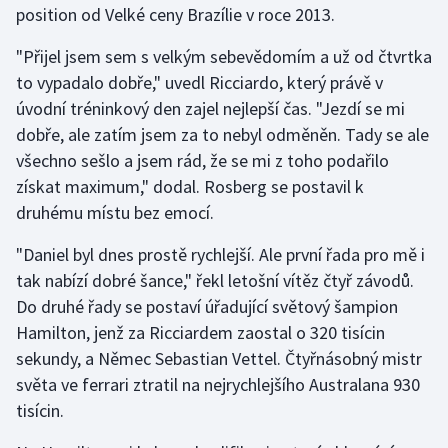
position od Velké ceny Brazílie v roce 2013.
Gymnastika
"Přijel jsem sem s velkým sebevědomím a už od čtvrtka
to vypadalo dobře," uvedl Ricciardo, který právě v
Házená
úvodní tréninkový den zajel nejlepší čas. "Jezdí se mi
dobře, ale zatím jsem za to nebyl odměněn. Tady se ale
Jezdectví
všechno sešlo a jsem rád, že se mi z toho podařilo
získat maximum," dodal. Rosberg se postavil k
Judo
druhému místu bez emocí.
Krasobruslení
"Daniel byl dnes prostě rychlejší. Ale první řada pro mě i
tak nabízí dobré šance," řekl letošní vítěz čtyř závodů.
Lezení
Do druhé řady se postaví úřadující světový šampion
Hamilton, jenž za Ricciardem zaostal o 320 tisícin
Lyže a snowboard
sekundy, a Němec Sebastian Vettel. Čtyřnásobný mistr
Moderní pětiboj
světa ve ferrari ztratil na nejrychlejšího Australana 930
tisícin.
Motorsport