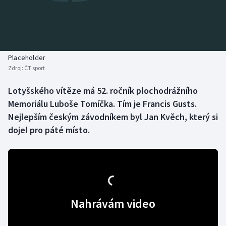
Baseball a softbal
Soutěže
Basketbal
Historické návraty
Biatlon
Aplikace ČT sport
Placeholder
Zdroj:
ČT sport
Boby a skeleton
AZ kvíz
Lotyšského vítěze má 52. ročník plochodrážního
Memoriálu Luboše Tomíčka. Tím je Francis Gusts.
Box
Nejlepším českým závodníkem byl Jan Kvěch, který si
Curling
dojel pro páté místo.
Dostihy
Florbal
Futsal
Nahrávám video
Golf