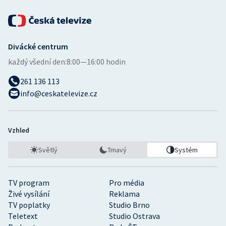
Divácké centrum
každý všední den:
8:00—16:00 hodin
261 136 113
info@ceskatelevize.cz
Vzhled
Světlý
Tmavý
Systém
TV program
Pro média
Živé vysílání
Reklama
TV poplatky
Studio Brno
Teletext
Studio Ostrava