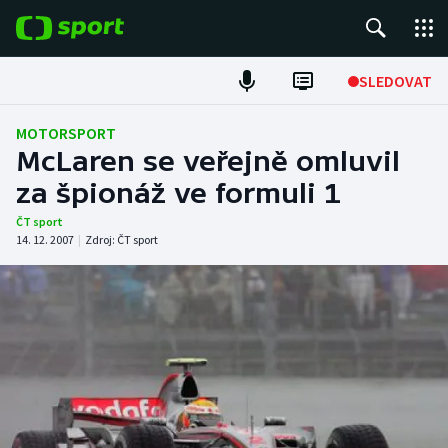
POPULÁRNÍ
SLEDOVAT
Fotbal
MOTORSPORT
McLaren se veřejně omluvil
Hokej
za špionáž ve formuli 1
Tenis
ČT sport
14. 12. 2007
|
Zdroj:
ČT sport
Atletika
Cyklistika
DALŠÍ SPORTY
Americký fotbal
NEPŘEHLÉDNĚTE