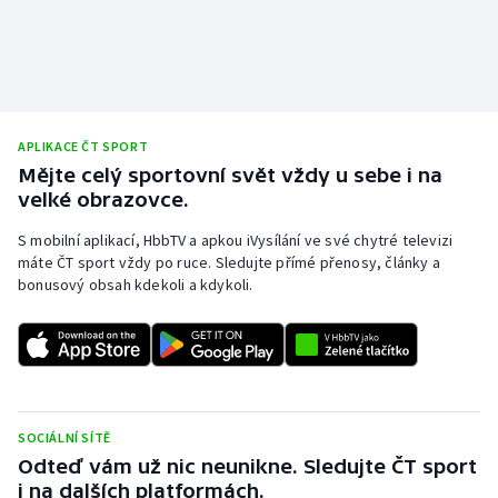
Olympijské hry
Parasport
Plavání
APLIKACE ČT SPORT
Mějte celý sportovní svět vždy u sebe i na
Plážový volejbal
velké obrazovce.
S mobilní aplikací, HbbTV a apkou iVysílání ve své chytré televizi
Ragby
máte ČT sport vždy po ruce. Sledujte přímé přenosy, články a
bonusový obsah kdekoli a kdykoli.
Rychlobruslení
Rychlostní kanoistika
Short track
SOCIÁLNÍ SÍTĚ
Sportovní střelba
Odteď vám už nic neunikne. Sledujte ČT sport
i na dalších platformách.