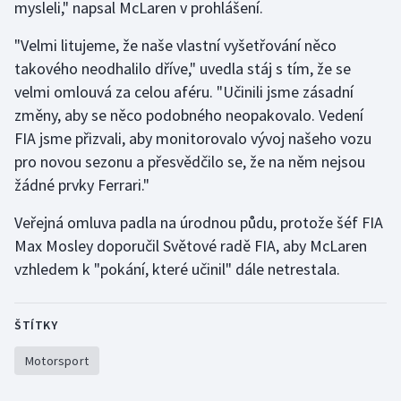
mysleli," napsal McLaren v prohlášení.
Gymnastika
"Velmi litujeme, že naše vlastní vyšetřování něco
takového neodhalilo dříve," uvedla stáj s tím, že se
Házená
velmi omlouvá za celou aféru. "Učinili jsme zásadní
změny, aby se něco podobného neopakovalo. Vedení
Jezdectví
FIA jsme přizvali, aby monitorovalo vývoj našeho vozu
pro novou sezonu a přesvědčilo se, že na něm nejsou
Judo
žádné prvky Ferrari."
Krasobruslení
Veřejná omluva padla na úrodnou půdu, protože šéf FIA
Max Mosley doporučil Světové radě FIA, aby McLaren
Lezení
vzhledem k "pokání, které učinil" dále netrestala.
Lyže a snowboard
ŠTÍTKY
Moderní pětiboj
Motorsport
Motorsport