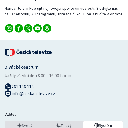
Stolní tenis
Nenechte si nikde ujít nejnovější sportovní události. Sledujte nás i
na Facebooku, X, Instagramu, Threads či YouTube a buďte v obraze.
Triatlon
Veslování
Vodní slalom
Volejbal
Divácké centrum
Ostatní
každý všední den:
8:00—16:00 hodin
261 136 113
info@ceskatelevize.cz
Vzhled
Světlý
Tmavý
Systém