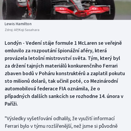
Baseball a softbal
Soutěže
Basketbal
Historické návraty
Lewis Hamilton
Zdroj:
AP/Koji Sasahara
Biatlon
Aplikace ČT sport
Londýn - Vedení stáje formule 1 McLaren se veřejně
Boby a skeleton
AZ kvíz
omluvilo za rozpoutání špionážní aféry, která
provázela letošní mistrovství světa. Tým, který byl
Box
za držení tajných materiálů konkurenčního Ferrari
zbaven bodů v Poháru konstruktérů a zaplatil pokutu
Curling
sto milionů dolarů, tak učinil poté, co Mezinárodní
automobilová federace FIA oznámila, že o
Dostihy
případných dalších sankcích se rozhodne 14. února v
Florbal
Paříži.
Futsal
"Výsledky vyšetřování odhalily, že využití informací
Ferrari bylo v týmu rozšířenější, než jsme si původně
Golf