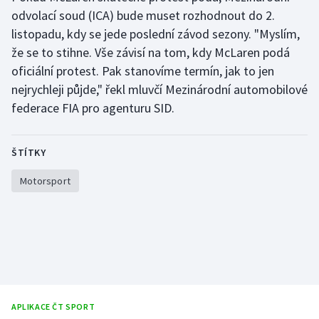
Stolní tenis
odvolací soud (ICA) bude muset rozhodnout do 2.
listopadu, kdy se jede poslední závod sezony. "Myslím,
Triatlon
že se to stihne. Vše závisí na tom, kdy McLaren podá
oficiální protest. Pak stanovíme termín, jak to jen
Veslování
nejrychleji půjde," řekl mluvčí Mezinárodní automobilové
federace FIA pro agenturu SID.
Vodní slalom
Volejbal
ŠTÍTKY
Ostatní
Motorsport
APLIKACE ČT SPORT