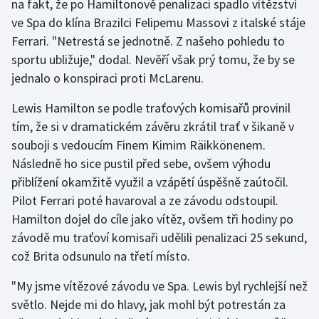
na fakt, že po Hamiltonově penalizaci spadlo vítězství
ve Spa do klína Brazilci Felipemu Massovi z italské stáje
Gymnastika
Ferrari. "Netrestá se jednotně. Z našeho pohledu to
sportu ubližuje," dodal. Nevěří však prý tomu, že by se
Házená
jednalo o konspiraci proti McLarenu.
Jezdectví
Lewis Hamilton se podle traťových komisařů provinil
tím, že si v dramatickém závěru zkrátil trať v šikaně v
Judo
souboji s vedoucím Finem Kimim Räikkönenem.
Následně ho sice pustil před sebe, ovšem výhodu
Krasobruslení
přiblížení okamžitě využil a vzápětí úspěšně zaútočil.
Pilot Ferrari poté havaroval a ze závodu odstoupil.
Lezení
Hamilton dojel do cíle jako vítěz, ovšem tři hodiny po
závodě mu traťoví komisaři udělili penalizaci 25 sekund,
Lyže a snowboard
což Brita odsunulo na třetí místo.
Moderní pětiboj
"My jsme vítězové závodu ve Spa. Lewis byl rychlejší než
světlo. Nejde mi do hlavy, jak mohl být potrestán za
Motorsport