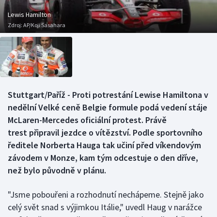
Baseball a softbal
Soutěže
Lewis Hamilton
Zdroj:
AP/Koji Sasahara
Basketbal
Historické návraty
Biatlon
Aplikace ČT sport
Boby a skeleton
AZ kvíz
Stuttgart/Paříž - Proti potrestání Lewise Hamiltona v
Box
nedělní Velké ceně Belgie formule podá vedení stáje
McLaren-Mercedes oficiální protest. Právě
Curling
trest připravil jezdce o vítězství. Podle sportovního
ředitele Norberta Hauga tak učiní před víkendovým
Dostihy
závodem v Monze, kam tým odcestuje o den dříve,
než bylo původně v plánu.
Florbal
Futsal
"Jsme pobouřeni a rozhodnutí nechápeme. Stejně jako
celý svět snad s výjimkou Itálie," uvedl Haug v narážce
Golf