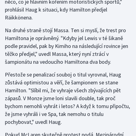
něco, co je hlavním kořením motoristických sportů,"
prohlásil Haug k situaci, kdy Hamilton předjel
Olympijské hry
Räikkönena.
Parasport
Na druhé straně stojí Massa. Ten si myslí, že trest pro
Hamiltona je oprávněný. "Kdyby jel Lewis v té šikaně
Plavání
podle pravidel, pak by Kimiho na následující rovince jen
Plážový volejbal
těžko předjel," uvedl Massa, který nyní ztrácí v
šampionátu na vedoucího Hamiltona dva body.
Ragby
Přestože se penalizací souboj o titul vyrovnal, Haug
zůstává optimistou a věří, že šampionem se stane
Rychlobruslení
Hamilton. "Slíbil mi, že vyhraje všech zbývajících pět
Rychlostní kanoistika
zápasů. V Monze jsme loni slavili double, tak proč
bychom nemohli vyhrát i letos? A když k tomu připočtu,
Short track
že jsme vyhráli i ve Spa, tak nemohu o titulu
pochybovat," uvedl Haug.
Sportovní střelba
Pokud McLaren skutečně protest podá, Mezinárodní