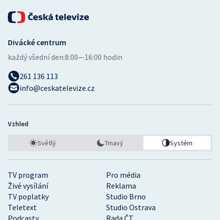
Divácké centrum
každý všední den:
8:00—16:00 hodin
261 136 113
info@ceskatelevize.cz
Vzhled
Světlý
Tmavý
Systém
TV program
Pro média
Živé vysílání
Reklama
TV poplatky
Studio Brno
Teletext
Studio Ostrava
Podcasty
Rada ČT