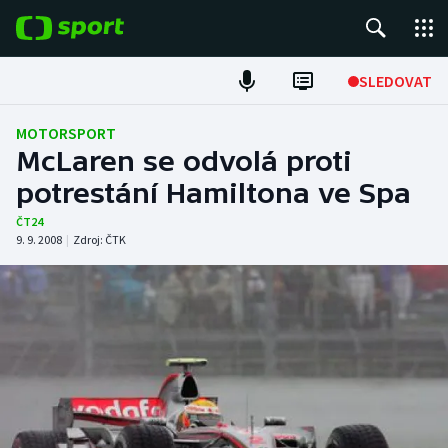
POPULÁRNÍ
SLEDOVAT
Fotbal
MOTORSPORT
McLaren se odvolá proti
Hokej
potrestání Hamiltona ve Spa
Tenis
ČT24
9. 9. 2008
|
Zdroj:
ČTK
Atletika
Cyklistika
DALŠÍ SPORTY
Americký fotbal
NEPŘEHLÉDNĚTE