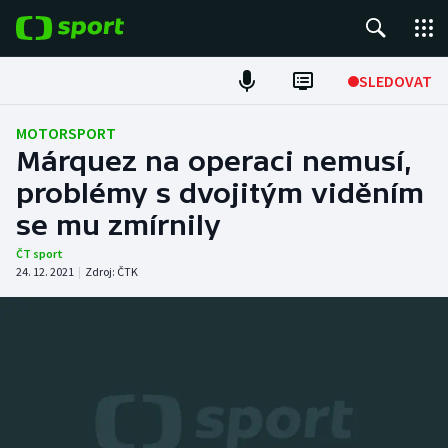
POPULÁRNÍ
SLEDOVAT
Fotbal
MOTORSPORT
Márquez na operaci nemusí,
Hokej
problémy s dvojitým viděním
se mu zmírnily
Tenis
ČT sport
Atletika
24. 12. 2021
|
Zdroj:
ČTK
Cyklistika
DALŠÍ SPORTY
Americký fotbal
NEPŘEHLÉDNĚTE