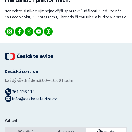
i na dalších platformách.
Stolní tenis
Nenechte si nikde ujít nejnovější sportovní události. Sledujte nás i
na Facebooku, X, Instagramu, Threads či YouTube a buďte v obraze.
Triatlon
Veslování
Vodní slalom
Volejbal
Divácké centrum
Ostatní
každý všední den:
8:00—16:00 hodin
261 136 113
info@ceskatelevize.cz
Vzhled
Světlý
Tmavý
Systém