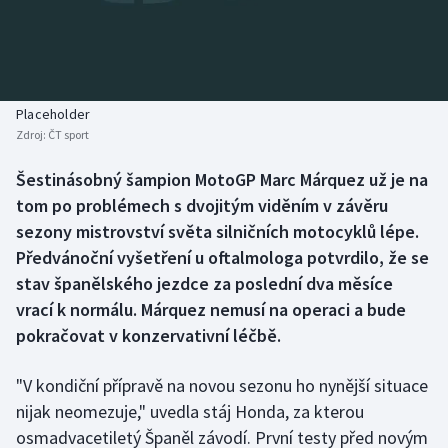
Baseball a softbal
Soutěže
Basketbal
Historické návraty
Biatlon
Aplikace ČT sport
Placeholder
Zdroj:
ČT sport
Boby a skeleton
AZ kvíz
Šestinásobný šampion MotoGP Marc Márquez už je na
tom po problémech s dvojitým viděním v závěru
Box
sezony mistrovství světa silničních motocyklů lépe.
Curling
Předvánoční vyšetření u oftalmologa potvrdilo, že se
stav španělského jezdce za poslední dva měsíce
Dostihy
vrací k normálu. Márquez nemusí na operaci a bude
pokračovat v konzervativní léčbě.
Florbal
"V kondiční přípravě na novou sezonu ho nynější situace
Futsal
nijak neomezuje," uvedla stáj Honda, za kterou
osmadvacetiletý Španěl závodí. První testy před novým
Golf