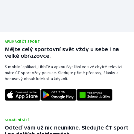
Olympijské hry
Parasport
Plavání
APLIKACE ČT SPORT
Mějte celý sportovní svět vždy u sebe i na
Plážový volejbal
velké obrazovce.
Ragby
S mobilní aplikací, HbbTV a apkou iVysílání ve své chytré televizi
máte ČT sport vždy po ruce. Sledujte přímé přenosy, články a
bonusový obsah kdekoli a kdykoli.
Rychlobruslení
Rychlostní kanoistika
Short track
SOCIÁLNÍ SÍTĚ
Sportovní střelba
Odteď vám už nic neunikne. Sledujte ČT sport