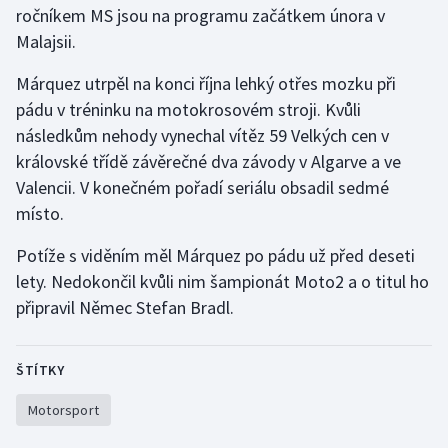
ročníkem MS jsou na programu začátkem února v
Malajsii.
Gymnastika
Márquez utrpěl na konci října lehký otřes mozku při
Házená
pádu v tréninku na motokrosovém stroji. Kvůli
následkům nehody vynechal vítěz 59 Velkých cen v
Jezdectví
královské třídě závěrečné dva závody v Algarve a ve
Valencii. V konečném pořadí seriálu obsadil sedmé
Judo
místo.
Krasobruslení
Potíže s viděním měl Márquez po pádu už před deseti
lety. Nedokončil kvůli nim šampionát Moto2 a o titul ho
Lezení
připravil Němec Stefan Bradl.
Lyže a snowboard
ŠTÍTKY
Moderní pětiboj
Motorsport
Motorsport