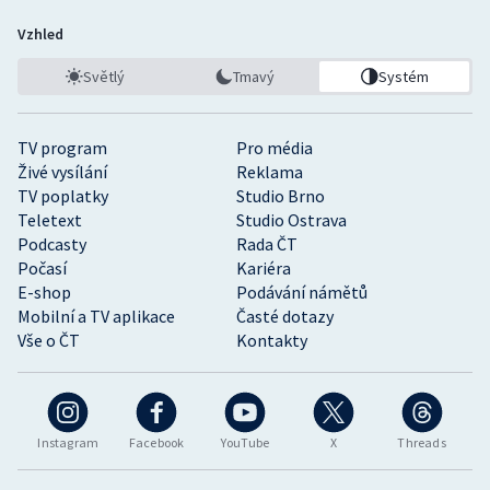
Vzhled
Světlý
Tmavý
Systém
TV program
Pro média
Živé vysílání
Reklama
TV poplatky
Studio Brno
Teletext
Studio Ostrava
Podcasty
Rada ČT
Počasí
Kariéra
E-shop
Podávání námětů
Mobilní a TV aplikace
Časté dotazy
Vše o ČT
Kontakty
Instagram
Facebook
YouTube
X
Threads