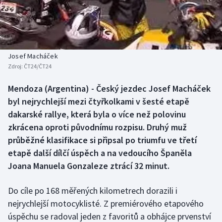
Baseball a softbal
Soutěže
Basketbal
Historické návraty
Biatlon
Aplikace ČT sport
Josef Macháček
Zdroj:
ČT24/ČT24
Boby a skeleton
AZ kvíz
Mendoza (Argentina) - Český jezdec Josef Macháček
byl nejrychlejší mezi čtyřkolkami v šesté etapě
Box
dakarské rallye, která byla o více než polovinu
Curling
zkrácena oproti původnímu rozpisu. Druhý muž
průběžné klasifikace si připsal po triumfu ve třetí
Dostihy
etapě další dílčí úspěch a na vedoucího Španěla
Joana Manuela Gonzaleze ztrácí 32 minut.
Florbal
Do cíle po 168 měřených kilometrech dorazili i
Futsal
nejrychlejší motocyklisté. Z premiérového etapového
úspěchu se radoval jeden z favoritů a obhájce prvenství
Golf