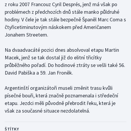
z roku 2007 Francouz Cyril Després, jenž má však po
problémech z předchozích dnů stále manko půldruhé
Gymnastika
hodiny. V čele je tak stále bezpečně Španěl Marc Coma s
čtyřicetiminutovým náskokem před Američanem
Házená
Jonahem Streetem.
Jezdectví
Na dvaadvacáté pozici dnes absolvoval etapu Martin
Judo
Macek, jenž se tak dostal již do elitní třicítky
průběžného pořadí. Do hodinové ztráty se vešli také 56.
Krasobruslení
David Pabiška a 59. Jan Froněk.
Lezení
Argentinští organizátoři museli změnit trasu kvůli
písečné bouři, která značně poznamenala i středeční
Lyže a snowboard
etapu. Jezdci měli původně přebrodit řeku, která je
však za současné situace nezdolatelná.
Moderní pětiboj
Motorsport
ŠTÍTKY