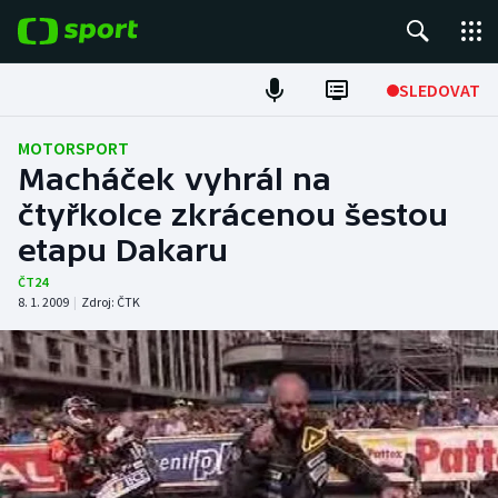
POPULÁRNÍ
SLEDOVAT
Fotbal
MOTORSPORT
Macháček vyhrál na
Hokej
čtyřkolce zkrácenou šestou
etapu Dakaru
Tenis
ČT24
Atletika
8. 1. 2009
|
Zdroj:
ČTK
Cyklistika
DALŠÍ SPORTY
Americký fotbal
NEPŘEHLÉDNĚTE