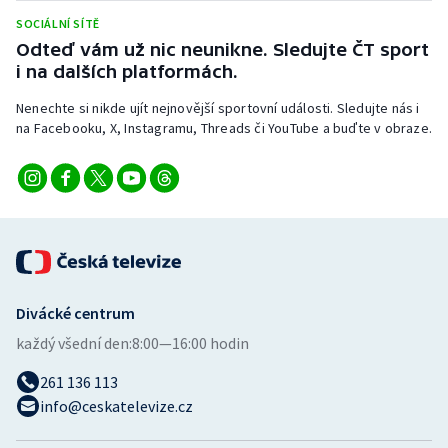
Stolní tenis
SOCIÁLNÍ SÍTĚ
Odteď vám už nic neunikne. Sledujte ČT sport
Triatlon
i na dalších platformách.
Nenechte si nikde ujít nejnovější sportovní události. Sledujte nás i
Veslování
na Facebooku, X, Instagramu, Threads či YouTube a buďte v obraze.
Vodní slalom
Volejbal
Ostatní
Divácké centrum
každý všední den:
8:00—16:00 hodin
261 136 113
info@ceskatelevize.cz