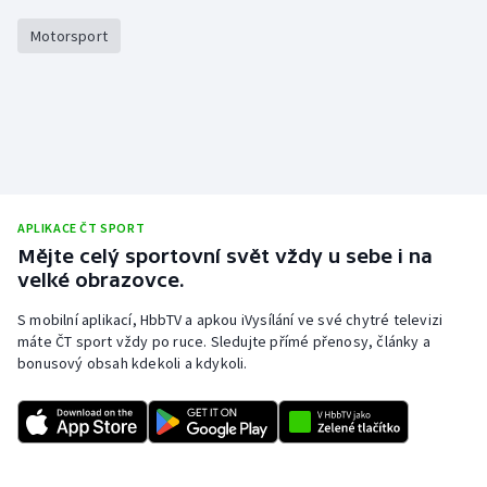
Olympijské hry
Motorsport
Parasport
Plavání
Plážový volejbal
APLIKACE ČT SPORT
Ragby
Mějte celý sportovní svět vždy u sebe i na
velké obrazovce.
Rychlobruslení
S mobilní aplikací, HbbTV a apkou iVysílání ve své chytré televizi
máte ČT sport vždy po ruce. Sledujte přímé přenosy, články a
Rychlostní kanoistika
bonusový obsah kdekoli a kdykoli.
Short track
Sportovní střelba