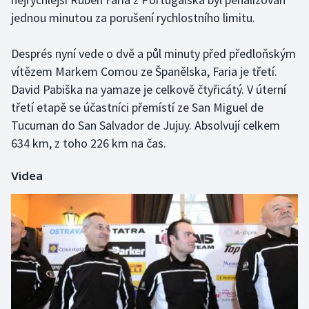
Stolní tenis
jednou minutou za porušení rychlostního limitu.
Triatlon
Després nyní vede o dvě a půl minuty před předloňským
vítězem Markem Comou ze Španělska, Faria je třetí.
Veslování
David Pabiška na yamaze je celkově čtyřicátý. V úterní
třetí etapě se účastníci přemístí ze San Miguel de
Vodní slalom
Tucuman do San Salvador de Jujuy. Absolvují celkem
Volejbal
634 km, z toho 226 km na čas.
Ostatní
Videa