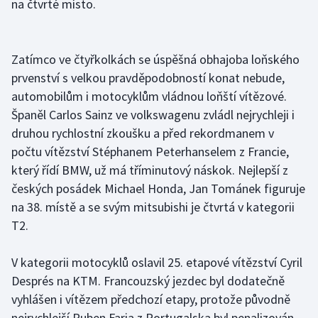
na čtvrté místo.
Olympijské hry
Parasport
Zatímco ve čtyřkolkách se úspěšná obhajoba loňského
prvenství s velkou pravděpodobností konat nebude,
Plavání
automobilům i motocyklům vládnou loňští vítězové.
Španěl Carlos Sainz ve volkswagenu zvládl nejrychleji i
Plážový volejbal
druhou rychlostní zkoušku a před rekordmanem v
počtu vítězství Stéphanem Peterhanselem z Francie,
Ragby
který řídí BMW, už má tříminutový náskok. Nejlepší z
českých posádek Michael Honda, Jan Tománek figuruje
Rychlobruslení
na 38. místě a se svým mitsubishi je čtvrtá v kategorii
T2.
Rychlostní kanoistika
Short track
V kategorii motocyklů oslavil 25. etapové vítězství Cyril
Després na KTM. Francouzský jezdec byl dodatečně
Sportovní střelba
vyhlášen i vítězem předchozí etapy, protože původně
nejrychlejší Ruben Faria z Portugalska byl penalizován