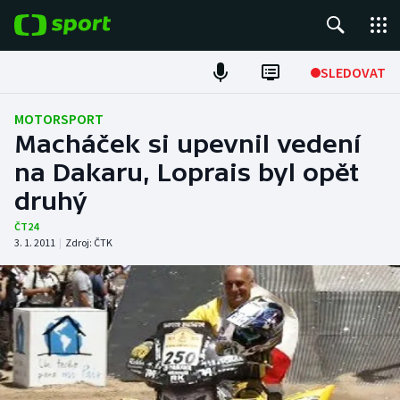
POPULÁRNÍ
SLEDOVAT
Fotbal
MOTORSPORT
Macháček si upevnil vedení
Hokej
na Dakaru, Loprais byl opět
druhý
Tenis
ČT24
Atletika
3. 1. 2011
|
Zdroj:
ČTK
Cyklistika
DALŠÍ SPORTY
Americký fotbal
NEPŘEHLÉDNĚTE