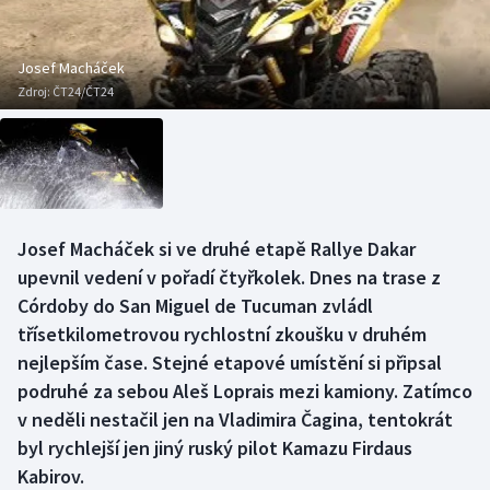
Baseball a softbal
Soutěže
Basketbal
Historické návraty
Josef Macháček
Zdroj:
ČT24/ČT24
Biatlon
Aplikace ČT sport
Boby a skeleton
AZ kvíz
Box
Josef Macháček si ve druhé etapě Rallye Dakar
upevnil vedení v pořadí čtyřkolek. Dnes na trase z
Curling
Córdoby do San Miguel de Tucuman zvládl
Dostihy
třísetkilometrovou rychlostní zkoušku v druhém
nejlepším čase. Stejné etapové umístění si připsal
Florbal
podruhé za sebou Aleš Loprais mezi kamiony. Zatímco
v neděli nestačil jen na Vladimira Čagina, tentokrát
Futsal
byl rychlejší jen jiný ruský pilot Kamazu Firdaus
Kabirov.
Golf