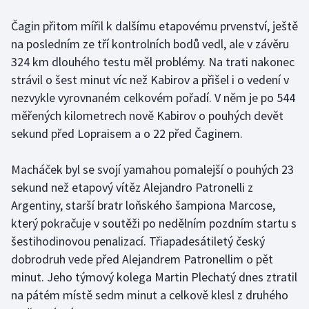
Čagin přitom mířil k dalšímu etapovému prvenství, ještě
Gymnastika
na posledním ze tří kontrolních bodů vedl, ale v závěru
324 km dlouhého testu měl problémy. Na trati nakonec
Házená
strávil o šest minut víc než Kabirov a přišel i o vedení v
nezvykle vyrovnaném celkovém pořadí. V něm je po 544
Jezdectví
měřených kilometrech nově Kabirov o pouhých devět
Judo
sekund před Lopraisem a o 22 před Čaginem.
Krasobruslení
Macháček byl se svojí yamahou pomalejší o pouhých 23
sekund než etapový vítěz Alejandro Patronelli z
Lezení
Argentiny, starší bratr loňského šampiona Marcose,
který pokračuje v soutěži po nedělním pozdním startu s
Lyže a snowboard
šestihodinovou penalizací. Třiapadesátiletý český
dobrodruh vede před Alejandrem Patronellim o pět
Moderní pětiboj
minut. Jeho týmový kolega Martin Plechatý dnes ztratil
na pátém místě sedm minut a celkově klesl z druhého
Motorsport