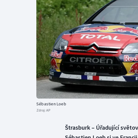
Curling
Dostihy
Florbal
Futsal
Golf
Gymnastika
Sébastien Loeb
Zdroj:
AP
Štrasburk – Úřadující svět
Sébastien Loeb si ve Franci