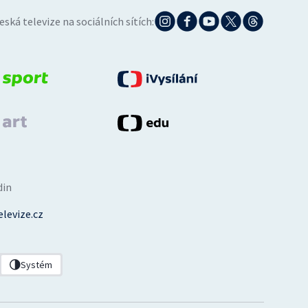
eská televize na sociálních sítích:
din
levize.cz
Systém