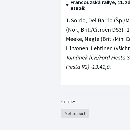
Francouzská rallye, 11. 
etapě:
1. Sordo, Del Barrio (Šp./M
(Nor., Brit./Citroën DS3) -1,
Meeke, Nagle (Brit./Mini Coo
Hirvonen, Lehtinen (všichni 
Tománek (ČR/Ford Fiesta S2
Fiesta R2) -13:41,0.
ŠTÍTKY
Motorsport