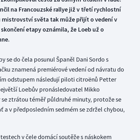
čil na Francouzské rallye již v třetí rychlostní
 mistrovství světa tak může přijít o vedení v
o skončení etapy oznámila, že Loeb už o
hne.
py se do čela posunul Španěl Dani Sordo s
načku znamená premiérové vedení od návratu do
m odstupem následují piloti citroënů Petter
Největší Loebův pronásledovatel Mikko
ý se ztrátou téměř půldruhé minuty, protože se
rať a v předposledním sedmém se zdržel chybou,
testech v čele domácí soutěže s náskokem