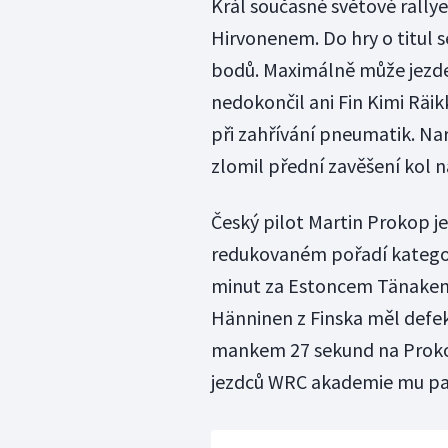
Král současné světové rally
Hirvonenem. Do hry o titul se
bodů. Maximálně může jezdec
nedokončil ani Fin Kimi Rä
při zahřívání pneumatik. Na
zlomil přední zavěšení kol n
Český pilot Martin Prokop je
redukovaném pořadí kategor
minut za Estoncem Tänakem. 
Hänninen z Finska měl defekt
mankem 27 sekund na Prokop
jezdců WRC akademie mu pat