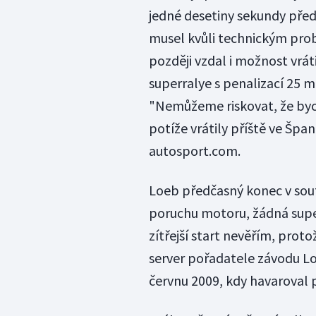
jedné desetiny sekundy pře
musel kvůli technickým pr
později vzdal i možnost vrát
superralye s penalizací 25 
"Nemůžeme riskovat, že byc
potíže vrátily příště ve Špa
autosport.com.
Loeb předčasný konec v soutě
poruchu motoru, žádná supe
zítřejší start nevěřím, prot
server pořadatele závodu Lo
červnu 2009, kdy havaroval 