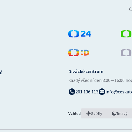
Č
Divácké centrum
ů
každý všední den:
8:00—16:00 ho
261 136 113
info@ceskate
Vzhled
Světlý
Tmavý