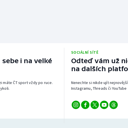
SOCIÁLNÍ SÍTĚ
 sebe i na velké
Odteď vám už nic
na dalších platf
izi máte ČT sport vždy po ruce.
Nenechte si nikde ujít nejnovější
ykoli.
Instagramu, Threads či YouTube 