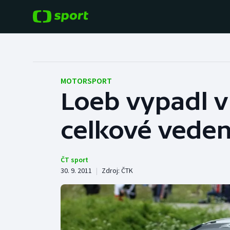
POPULÁRNÍ
DALŠÍ SPORTY
Fotbal
Americký fotbal
MOTORSPORT
Loeb vypadl v
Hokej
Baseball a softbal
celkové veden
Tenis
Basketbal
Atletika
Biatlon
ČT sport
30. 9. 2011
|
Zdroj:
ČTK
Cyklistika
Boby a skeleton
Box