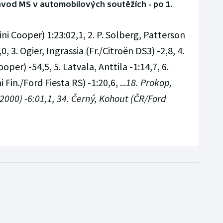
závod MS v automobilových soutěžích - po 1.
ini Cooper) 1:23:02,1, 2. P. Solberg, Patterson
0, 3. Ogier, Ingrassia (Fr./Citroën DS3) -2,8, 4.
per) -54,5, 5. Latvala, Anttila -1:14,7, 6.
Fin./Ford Fiesta RS) -1:20,6, ...
18. Prokop,
000) -6:01,1, 34. Černý, Kohout (ČR/Ford