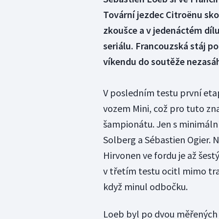
Tovární jezdec Citroënu skon
zkoušce a v jedenáctém dílu
seriálu. Francouzská stáj p
víkendu do soutěže nezasá
V posledním testu první eta
vozem Mini, což pro tuto z
šampionátu. Jen s minimální
Solberg a Sébastien Ogier. 
Hirvonen ve fordu je až šest
v třetím testu ocitl mimo t
když minul odbočku.
Loeb byl po dvou měřených 