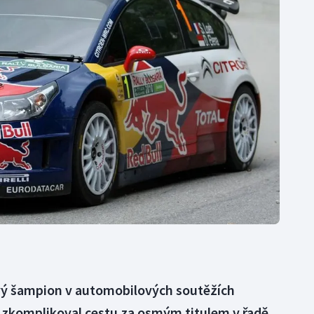
Moderní pětiboj
Triatlon
Motorsport
Veslování
Olympijské hry
Vodní slalom
Parasport
Volejbal
Plavání
Ostatní
Plážový volejbal
ový šampion v automobilových soutěžích
i zkomplikoval cestu za osmým titulem v řadě.