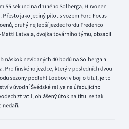
kem 55 sekund na druhého Solberga, Hirvonen
d. Přesto jako jediný pilot s vozem Ford Focus
oënů, druhý nejlepší jezdec fordu Frederico
ri-Matti Latvala, dvojka továrního týmu, obsadil
b náskok nevídaných 40 bodů na Solberga a
a. Pro finského jezdce, který v posledních dvou
du sezony podlehl Loebovi v boji o titul, je to
ství v úvodní Švédské rallye na úřadujícího
odech ztratil, ohlášený útok na titul se tak
 nedaří.