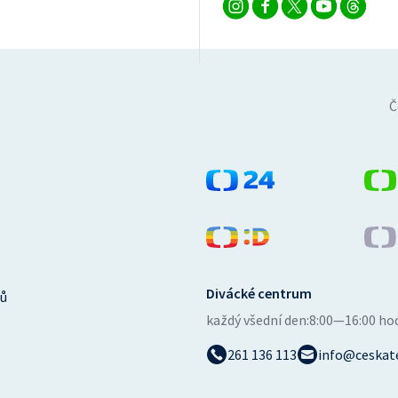
Č
Divácké centrum
ů
každý všední den:
8:00—16:00 ho
261 136 113
info@ceskate