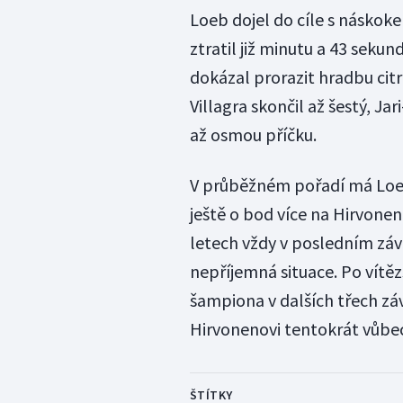
Loeb dojel do cíle s násko
ztratil již minutu a 43 sekun
dokázal prorazit hradbu citr
Villagra skončil až šestý, Ja
až osmou příčku.
V průběžném pořadí má Loe
ještě o bod více na Hirvonen
letech vždy v posledním závo
nepříjemná situace. Po vítěz
šampiona v dalších třech záv
Hirvonenovi tentokrát vůbec
ŠTÍTKY