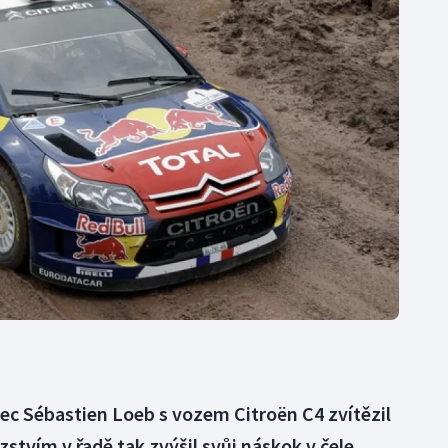
Moderní pětiboj
Triatlon
Motorsport
Veslování
Olympijské hry
Vodní slalom
Parasport
Volejbal
Plavání
Ostatní
Plážový volejbal
ec Sébastien Loeb s vozem Citroën C4 zvítězil
ězstvím v řadě tak zvýšil svůj náskok v čele