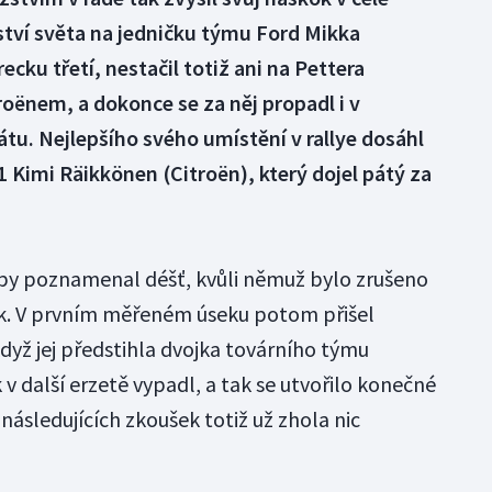
tví světa na jedničku týmu Ford Mikka
ecku třetí, nestačil totiž ani na Pettera
oënem, a dokonce se za něj propadl i v
u. Nejlepšího svého umístění v rallye dosáhl
1 Kimi Räikkönen (Citroën), který dojel pátý za
py poznamenal déšť, kvůli němuž bylo zrušeno
ek. V prvním měřeném úseku potom přišel
když jej předstihla dvojka továrního týmu
 v další erzetě vypadl, a tak se utvořilo konečné
 následujících zkoušek totiž už zhola nic