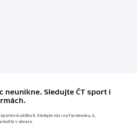
 neunikne. Sledujte ČT sport i
ormách.
 sportovní události. Sledujte nás i na Facebooku, X,
a buďte v obraze.