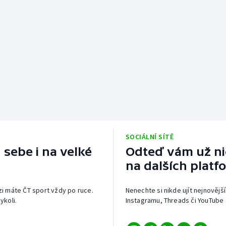
SOCIÁLNÍ SÍTĚ
 sebe i na velké
Odteď vám už nic
na dalších platf
izi máte ČT sport vždy po ruce.
Nenechte si nikde ujít nejnovější
ykoli.
Instagramu, Threads či YouTube 