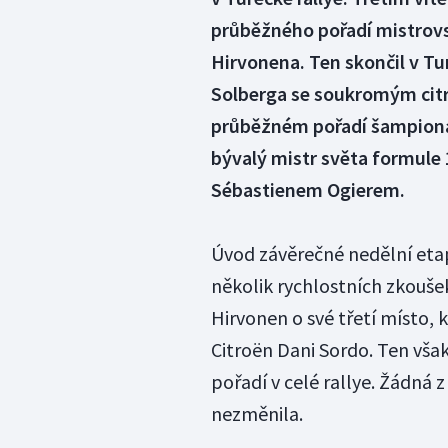
průběžného pořadí mistrovs
Hirvonena. Ten skončil v Tur
Solberga se soukromým citr
průběžném pořadí šampionát
bývalý mistr světa formule 
Sébastienem Ogierem.
Úvod závěrečné nedělní eta
několik rychlostních zkouš
Hirvonen o své třetí místo, 
Citroën Dani Sordo. Ten však
pořadí v celé rallye. Žádná z
nezměnila.