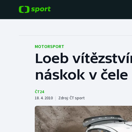
POPULÁRNÍ
DALŠÍ SPORTY
Fotbal
Americký fotbal
MOTORSPORT
Loeb vítězství
Hokej
Baseball a softbal
náskok v čele
Tenis
Basketbal
Atletika
Biatlon
ČT24
18. 4. 2010
|
Zdroj:
ČT sport
Cyklistika
Boby a skeleton
Box