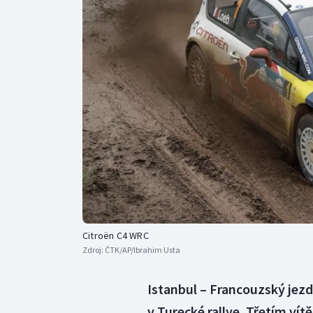
Curling
Dostihy
Florbal
Futsal
Golf
Gymnastika
Citroën C4 WRC
Zdroj:
ČTK/AP/Ibrahim Usta
Istanbul – Francouzský jezd
v Turecké rallye. Třetím vít