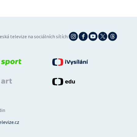
eská televize na sociálních sítích:
din
levize.cz