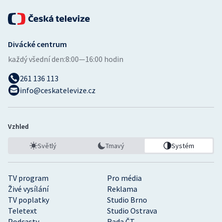
Stolní tenis
Triatlon
Divácké centrum
Veslování
každý všední den:
8:00—16:00 hodin
Vodní slalom
261 136 113
info@ceskatelevize.cz
Volejbal
Ostatní
Vzhled
Světlý
Tmavý
Systém
TV program
Pro média
Živé vysílání
Reklama
TV poplatky
Studio Brno
Teletext
Studio Ostrava
Podcasty
Rada ČT