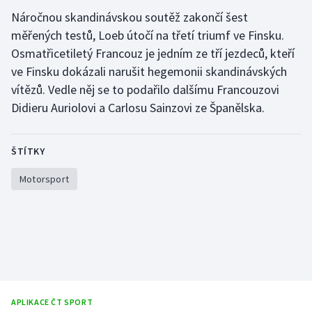
Náročnou skandinávskou soutěž zakončí šest
Gymnastika
měřených testů, Loeb útočí na třetí triumf ve Finsku.
Osmatřicetiletý Francouz je jedním ze tří jezdeců, kteří
Házená
ve Finsku dokázali narušit hegemonii skandinávských
vítězů. Vedle něj se to podařilo dalšímu Francouzovi
Jezdectví
Didieru Auriolovi a Carlosu Sainzovi ze Španělska.
Judo
ŠTÍTKY
Krasobruslení
Motorsport
Lezení
Lyže a snowboard
Moderní pětiboj
Motorsport
APLIKACE ČT SPORT