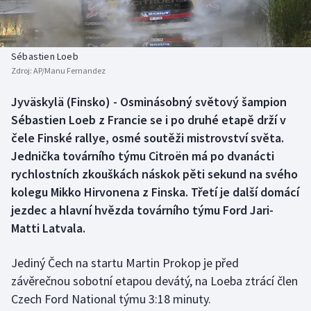
Baseball a softbal
Soutěže
Basketbal
Historické návraty
Sébastien Loeb
Zdroj:
AP/Manu Fernandez
Biatlon
Aplikace ČT sport
Jyväskylä (Finsko) - Osminásobný světový šampion
Boby a skeleton
AZ kvíz
Sébastien Loeb z Francie se i po druhé etapě drží v
čele Finské rallye, osmé soutěži mistrovství světa.
Box
Jednička továrního týmu Citroën má po dvanácti
rychlostních zkouškách náskok pěti sekund na svého
Curling
kolegu Mikko Hirvonena z Finska. Třetí je další domácí
jezdec a hlavní hvězda továrního týmu Ford Jari-
Dostihy
Matti Latvala.
Florbal
Jediný Čech na startu Martin Prokop je před
Futsal
závěrečnou sobotní etapou devátý, na Loeba ztrácí člen
Czech Ford National týmu 3:18 minuty.
Golf