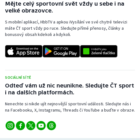
Mějte celý sportovní svět vždy u sebe i na
Olympijské hry
velké obrazovce.
S mobilní aplikací, HbbTV a apkou iVysílání ve své chytré televizi
Parasport
máte ČT sport vždy po ruce. Sledujte přímé přenosy, články a
bonusový obsah kdekoli a kdykoli.
Plavání
Plážový volejbal
Ragby
SOCIÁLNÍ SÍTĚ
Rychlobruslení
Odteď vám už nic neunikne. Sledujte ČT sport
i na dalších platformách.
Rychlostní kanoistika
Nenechte si nikde ujít nejnovější sportovní události. Sledujte nás i
na Facebooku, X, Instagramu, Threads či YouTube a buďte v obraze.
Short track
Sportovní střelba