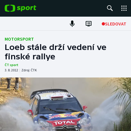
POPULÁRNÍ
SLEDOVAT
Fotbal
MOTORSPORT
Loeb stále drží vedení ve
Hokej
finské rallye
Tenis
ČT sport
3. 8. 2012
|
Zdroj:
ČTK
Atletika
Cyklistika
DALŠÍ SPORTY
Americký fotbal
NEPŘEHLÉDNĚTE