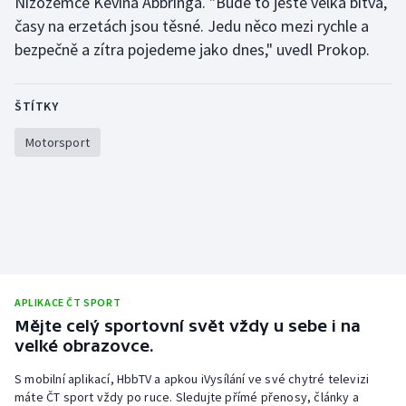
Nizozemce Kevina Abbringa. "Bude to ještě velká bitva,
časy na erzetách jsou těsné. Jedu něco mezi rychle a
Olympijské hry
bezpečně a zítra pojedeme jako dnes," uvedl Prokop.
Parasport
ŠTÍTKY
Plavání
Motorsport
Plážový volejbal
Ragby
Rychlobruslení
Rychlostní kanoistika
APLIKACE ČT SPORT
Mějte celý sportovní svět vždy u sebe i na
Short track
velké obrazovce.
Sportovní střelba
S mobilní aplikací, HbbTV a apkou iVysílání ve své chytré televizi
máte ČT sport vždy po ruce. Sledujte přímé přenosy, články a