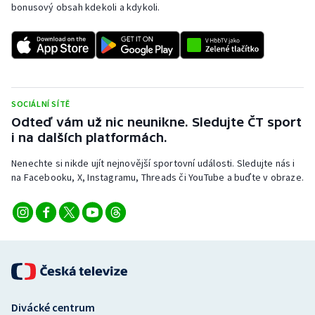
bonusový obsah kdekoli a kdykoli.
Stolní tenis
Triatlon
Veslování
SOCIÁLNÍ SÍTĚ
Vodní slalom
Odteď vám už nic neunikne. Sledujte ČT sport
i na dalších platformách.
Volejbal
Nenechte si nikde ujít nejnovější sportovní události. Sledujte nás i
na Facebooku, X, Instagramu, Threads či YouTube a buďte v obraze.
Ostatní
Divácké centrum