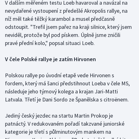
V dalším měřeném testu Loeb havaroval a navázal na
nevydařené vystoupení z předešlé Akropolis rallye, na
Gymnastika
níž měl také těžký karambol a musel předčasně
odstoupit. "Trefil jsem pařez na kraji silnice, který jsem
Házená
neviděl, protože byl pod pískem. Úplně jsme zničili
pravé přední kolo," popsal situaci Loeb.
Jezdectví
V čele Polské rallye je zatím Hirvonen
Judo
Krasobruslení
Polskou rallye po úvodní etapě vede Hirvonen s
fordem, který má šanci předstihnout Loeba v čele MS,
Lezení
následuje jeho týmový kolega a krajan Jari-Matti
Latvala. Třetí je Dani Sordo ze Španělska s citroënem.
Lyže a snowboard
Jediný český jezdec na startu Martin Prokop je
Moderní pětiboj
patnáctý. V redukovaném pořadí takzvané juniorské
kategorie je třetí s půlminutovým mankem na
Motorsport