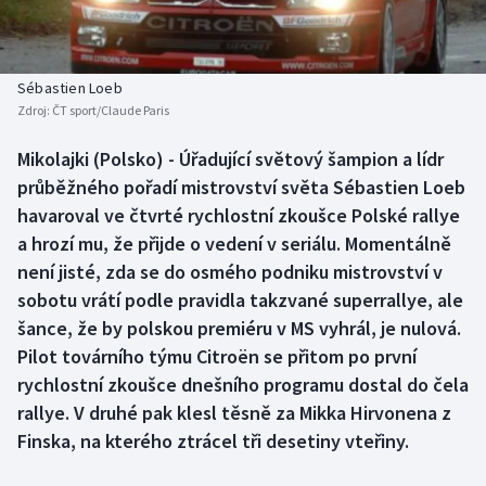
Baseball a softbal
Soutěže
Basketbal
Historické návraty
Sébastien Loeb
Zdroj:
ČT sport/Claude Paris
Biatlon
Aplikace ČT sport
Mikolajki (Polsko) - Úřadující světový šampion a lídr
Boby a skeleton
AZ kvíz
průběžného pořadí mistrovství světa Sébastien Loeb
havaroval ve čtvrté rychlostní zkoušce Polské rallye
Box
a hrozí mu, že přijde o vedení v seriálu. Momentálně
není jisté, zda se do osmého podniku mistrovství v
Curling
sobotu vrátí podle pravidla takzvané superrallye, ale
šance, že by polskou premiéru v MS vyhrál, je nulová.
Dostihy
Pilot továrního týmu Citroën se přitom po první
Florbal
rychlostní zkoušce dnešního programu dostal do čela
rallye. V druhé pak klesl těsně za Mikka Hirvonena z
Futsal
Finska, na kterého ztrácel tři desetiny vteřiny.
Golf