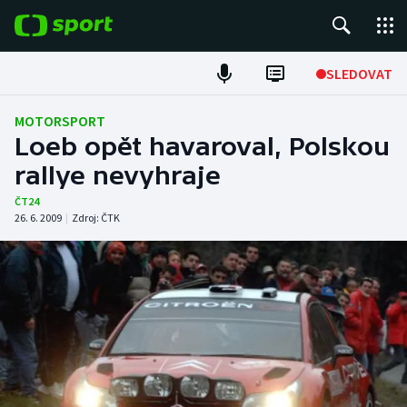
POPULÁRNÍ
SLEDOVAT
Fotbal
MOTORSPORT
Loeb opět havaroval, Polskou
Hokej
rallye nevyhraje
Tenis
ČT24
26. 6. 2009
|
Zdroj:
ČTK
Atletika
Cyklistika
DALŠÍ SPORTY
Americký fotbal
NEPŘEHLÉDNĚTE