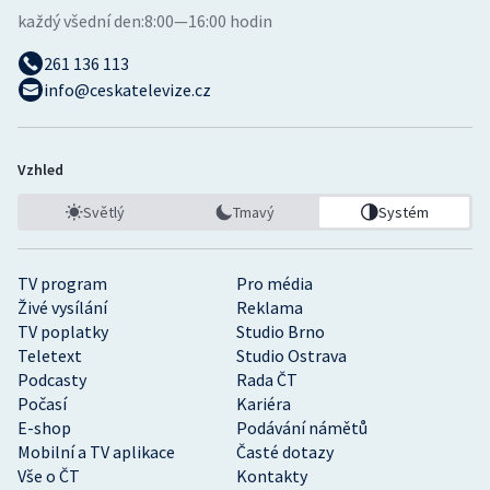
každý všední den:
8:00—16:00 hodin
261 136 113
info@ceskatelevize.cz
Vzhled
Světlý
Tmavý
Systém
TV program
Pro média
Živé vysílání
Reklama
TV poplatky
Studio Brno
Teletext
Studio Ostrava
Podcasty
Rada ČT
Počasí
Kariéra
E-shop
Podávání námětů
Mobilní a TV aplikace
Časté dotazy
Vše o ČT
Kontakty