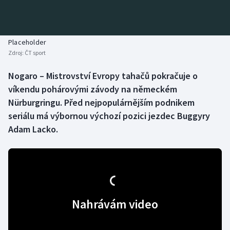
Baseball a softbal
Soutěže
Basketbal
Historické návraty
Placeholder
Zdroj:
ČT sport
Biatlon
Aplikace ČT sport
Nogaro – Mistrovství Evropy tahačů pokračuje o
Boby a skeleton
AZ kvíz
víkendu pohárovými závody na německém
Nürburgringu. Před nejpopulárnějším podnikem
Box
seriálu má výbornou výchozí pozici jezdec Buggyry
Adam Lacko.
Curling
Dostihy
Florbal
Nahrávám video
Futsal
Golf