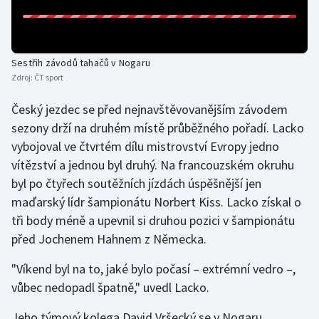
Gymnastika
Sestřih závodů tahačů v Nogaru
Házená
Zdroj:
ČT sport
Jezdectví
Český jezdec se před nejnavštěvovanějším závodem
sezony drží na druhém místě průběžného pořadí. Lacko
Judo
vybojoval ve čtvrtém dílu mistrovství Evropy jedno
vítězství a jednou byl druhý. Na francouzském okruhu
Krasobruslení
byl po čtyřech soutěžních jízdách úspěšnější jen
maďarský lídr šampionátu Norbert Kiss. Lacko získal o
Lezení
tři body méně a upevnil si druhou pozici v šampionátu
před Jochenem Hahnem z Německa.
Lyže a snowboard
"Víkend byl na to, jaké bylo počasí – extrémní vedro –,
Moderní pětiboj
vůbec nedopadl špatně," uvedl Lacko.
Motorsport
Jeho týmový kolega David Vršecký se v Nogaru