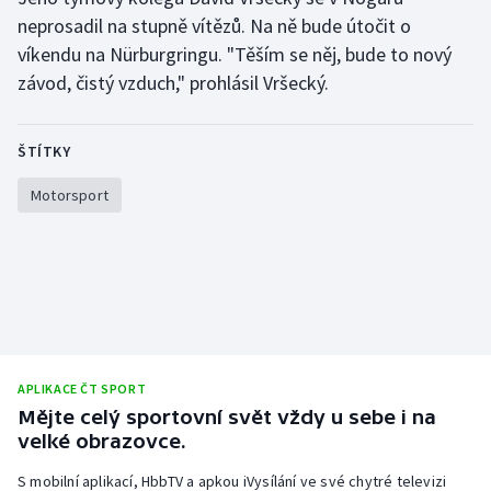
neprosadil na stupně vítězů. Na ně bude útočit o
Olympijské hry
víkendu na Nürburgringu. "Těším se něj, bude to nový
závod, čistý vzduch," prohlásil Vršecký.
Parasport
Plavání
ŠTÍTKY
Plážový volejbal
Motorsport
Ragby
Rychlobruslení
Rychlostní kanoistika
APLIKACE ČT SPORT
Short track
Mějte celý sportovní svět vždy u sebe i na
velké obrazovce.
Sportovní střelba
S mobilní aplikací, HbbTV a apkou iVysílání ve své chytré televizi