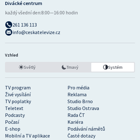
Divácké centrum
každý všední den:
8:00—16:00 hodin
261 136 113
info@ceskatelevize.cz
Vzhled
Světlý
Tmavý
Systém
TV program
Pro média
Živé vysílání
Reklama
TV poplatky
Studio Brno
Teletext
Studio Ostrava
Podcasty
Rada ČT
Počasí
Kariéra
E-shop
Podávání námětů
Mobilní a TV aplikace
Časté dotazy