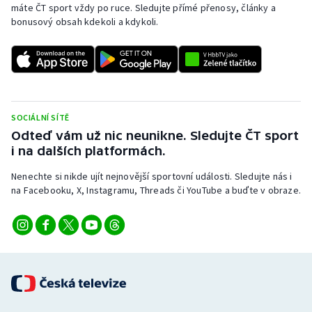
máte ČT sport vždy po ruce. Sledujte přímé přenosy, články a
Stolní tenis
bonusový obsah kdekoli a kdykoli.
Triatlon
Veslování
Vodní slalom
SOCIÁLNÍ SÍTĚ
Odteď vám už nic neunikne. Sledujte ČT sport
Volejbal
i na dalších platformách.
Nenechte si nikde ujít nejnovější sportovní události. Sledujte nás i
Ostatní
na Facebooku, X, Instagramu, Threads či YouTube a buďte v obraze.