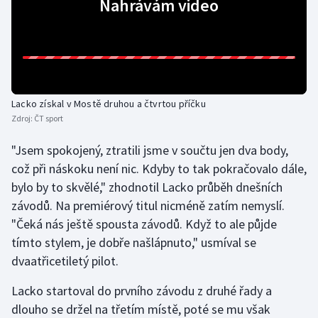
Nahrávám video
Gymnastika
Házená
Jezdectví
Lacko získal v Mostě druhou a čtvrtou příčku
Zdroj:
ČT sport
Judo
"Jsem spokojený, ztratili jsme v součtu jen dva body,
což při náskoku není nic. Kdyby to tak pokračovalo dále,
Krasobruslení
bylo by to skvělé," zhodnotil Lacko průběh dnešních
Lezení
závodů. Na premiérový titul nicméně zatím nemyslí.
"Čeká nás ještě spousta závodů. Když to ale půjde
Lyže a snowboard
tímto stylem, je dobře našlápnuto," usmíval se
dvaatřicetiletý pilot.
Moderní pětiboj
Lacko startoval do prvního závodu z druhé řady a
Motorsport
dlouho se držel na třetím místě, poté se mu však