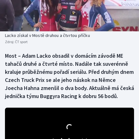
Baseball a softbal
Soutěže
Basketbal
Historické návraty
Biatlon
Aplikace ČT sport
Lacko získal v Mostě druhou a čtvrtou příčku
Zdroj:
ČT sport
Boby a skeleton
AZ kvíz
Most – Adam Lacko obsadil v domácím závodě ME
tahačů druhé a čtvrté místo. Nadále tak suverénně
Box
kraluje průběžnému pořadí seriálu. Před druhým dnem
Curling
Czech Truck Prix se ale jeho náskok na Němce
Joecha Hahna zmenšil o dva body. Aktuálně má česká
Dostihy
jednička týmu Buggyra Racing k dobru 56 bodů.
Florbal
Futsal
Golf