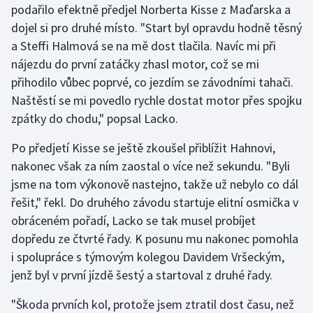
podařilo efektně předjel Norberta Kisse z Maďarska a
Olympijské hry
dojel si pro druhé místo. "Start byl opravdu hodně těsný
a Steffi Halmová se na mě dost tlačila. Navíc mi při
Parasport
nájezdu do první zatáčky zhasl motor, což se mi
přihodilo vůbec poprvé, co jezdím se závodními tahači.
Plavání
Naštěstí se mi povedlo rychle dostat motor přes spojku
zpátky do chodu," popsal Lacko.
Plážový volejbal
Po předjetí Kisse se ještě zkoušel přiblížit Hahnovi,
Ragby
nakonec však za ním zaostal o více než sekundu. "Byli
jsme na tom výkonově nastejno, takže už nebylo co dál
Rychlobruslení
řešit," řekl. Do druhého závodu startuje elitní osmička v
obráceném pořadí, Lacko se tak musel probíjet
Rychlostní kanoistika
dopředu ze čtvrté řady. K posunu mu nakonec pomohla
i spolupráce s týmovým kolegou Davidem Vršeckým,
Short track
jenž byl v první jízdě šestý a startoval z druhé řady.
Sportovní střelba
"Škoda prvních kol, protože jsem ztratil dost času, než