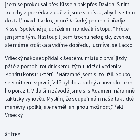
jsem se prokousal přes Kisse a pak přes Davida. S ním
Stolní tenis
to nebyla prekérka a udělali jsme si místo, abych se tam
Triatlon
dostal," uvedl Lacko, jemuž Vršecký pomohl i předjet
Kisse. Společně jej udrželi mimo ideální stopu. "Přece
Veslování
jen jsme tým. Nastoupil jsem trochu nelogicky zvenku,
ale máme zrcátka a vidíme dopředu," usmíval se Lacko.
Vodní slalom
Vršecký nakonec přidal k šestému místu z první jízdy
Volejbal
páté a pomohl roudnickému týmu udržet vedení v
Poháru konstruktérů. "Náramně jsem si to užil. Souboj
Ostatní
se Smithem v první jízdě byl dost dobrý a povedlo se mi
ho porazit. V dalším závodě jsme si s Adamem náramně
takticky vyhověli. Myslím, že soupeři nám naše taktické
manévry spolkli, ale neměli ani jinou možnost," řekl
Vršecký.
ŠTÍTKY