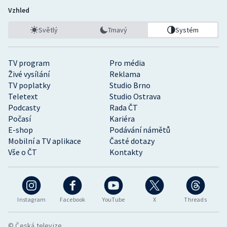
Vzhled
Světlý
Tmavý
Systém
TV program
Pro média
Živé vysílání
Reklama
TV poplatky
Studio Brno
Teletext
Studio Ostrava
Podcasty
Rada ČT
Počasí
Kariéra
E-shop
Podávání námětů
Mobilní a TV aplikace
Časté dotazy
Vše o ČT
Kontakty
Instagram
Facebook
YouTube
X
Threads
© Česká televize