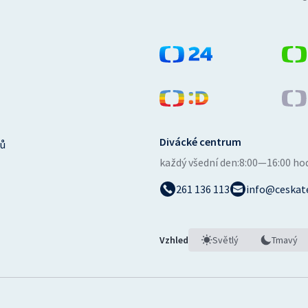
Divácké centrum
ů
každý všední den:
8:00—16:00 ho
261 136 113
info@ceskate
Vzhled
Světlý
Tmavý