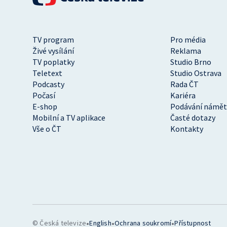
TV program
Pro média
Živé vysílání
Reklama
TV poplatky
Studio Brno
Teletext
Studio Ostrava
Podcasty
Rada ČT
Počasí
Kariéra
E-shop
Podávání námět
Mobilní a TV aplikace
Časté dotazy
Vše o ČT
Kontakty
•
•
•
© Česká televize
English
Ochrana soukromí
Přístupnost