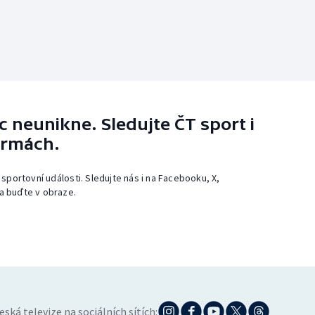
 neunikne. Sledujte ČT sport i
ormách.
 sportovní události. Sledujte nás i na Facebooku, X,
a buďte v obraze.
eská televize na sociálních sítích: