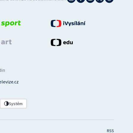
din
levize.cz
Systém
RSS