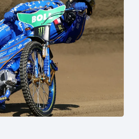
Moderní pětiboj
Triatlon
Motorsport
Veslování
Olympijské hry
Vodní slalom
Parasport
Volejbal
Plavání
Ostatní
Plážový volejbal