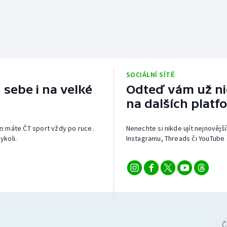
SOCIÁLNÍ SÍTĚ
 sebe i na velké
Odteď vám už nic
na dalších platf
izi máte ČT sport vždy po ruce.
Nenechte si nikde ujít nejnovější
ykoli.
Instagramu, Threads či YouTube 
Č