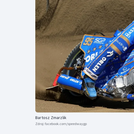
Curling
Dostihy
Florbal
Futsal
Golf
Gymnastika
Bartosz Zmarzlik
Zdroj:
facebook.com/speedwaygp