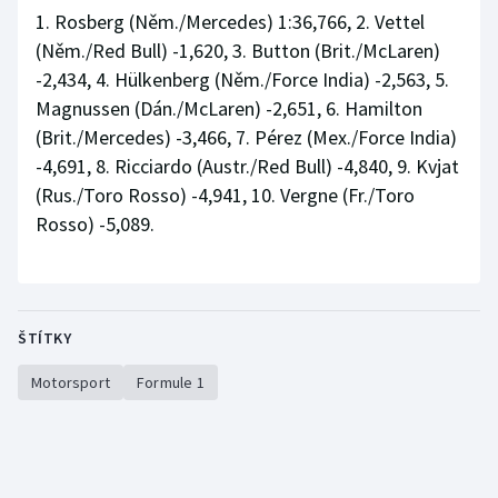
Stolní tenis
1. Rosberg (Něm./Mercedes) 1:36,766, 2. Vettel
(Něm./Red Bull) -1,620, 3. Button (Brit./McLaren)
Triatlon
-2,434, 4. Hülkenberg (Něm./Force India) -2,563, 5.
Magnussen (Dán./McLaren) -2,651, 6. Hamilton
Veslování
(Brit./Mercedes) -3,466, 7. Pérez (Mex./Force India)
-4,691, 8. Ricciardo (Austr./Red Bull) -4,840, 9. Kvjat
Vodní slalom
(Rus./Toro Rosso) -4,941, 10. Vergne (Fr./Toro
Rosso) -5,089.
Volejbal
Ostatní
ŠTÍTKY
Motorsport
Formule 1