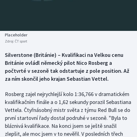
Baseball a softbal
Soutěže
Basketbal
Historické návraty
Biatlon
Aplikace ČT sport
Placeholder
Zdroj:
ČT sport
Boby a skeleton
AZ kvíz
Silverstone (Británie) – Kvalifikaci na Velkou cenu
Británie ovládl německý pilot Nico Rosberg a
Box
počtvrté v sezoně tak odstartuje z pole position. Až
Curling
za ním skončil jeho krajan Sebastian Vettel.
Dostihy
Rosberg zajel nejrychlejší kolo 1:36,766 v dramatickém
kvalifikačním finále a o 1,62 sekundy porazil Sebastiana
Florbal
Vettela. Čtyřnásobný mistr světa z týmu Red Bull se do
první startovní řady dostal podruhé v sezoně. "Byla to
Futsal
bláznivá kvalifikace. Na konci jsem se ještě snažil
zlepšit, ale moc jsem v to nevěřil. V posledních třech
Golf