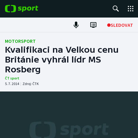
POPULÁRNÍ
SLEDOVAT
Fotbal
MOTORSPORT
Kvalifikaci na Velkou cenu
Hokej
Británie vyhrál lídr MS
Rosberg
Tenis
ČT sport
Atletika
5. 7. 2014
|
Zdroj:
ČTK
Cyklistika
DALŠÍ SPORTY
Americký fotbal
NEPŘEHLÉDNĚTE