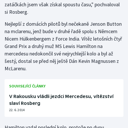
zatáčkách jsem však získal spoustu času," pochvaloval
si Rosberg.
Gymnastika
Nejlepší z domácích pilotů byl nečekaně Jenson Button
Házená
na mclarenu, jenž bude v druhé řadě spolu s Němcem
Nicem Hülkenbergem z Force India. Vítěz letošních čtyř
Jezdectví
Grand Prix a druhý muž MS Lewis Hamilton na
mercedesu nedokončil své nejrychlejší kolo a byl až
Judo
šestý, dostal se před něj ještě Dán Kevin Magnussen z
McLarenu.
Krasobruslení
Lezení
SOUVISEJÍCÍ ČLÁNKY
Lyže a snowboard
V Rakousku vládli jezdci Mercedesu, vítězství
slaví Rosberg
Moderní pětiboj
22. 6. 2014
Motorsport
Hamilton vzdal poslední kolo, protože po dvou