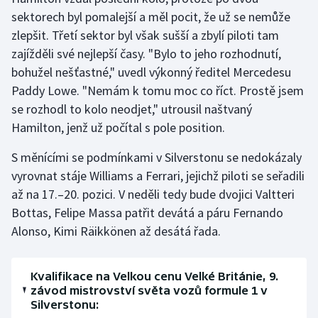
sektorech byl pomalejší a měl pocit, že už se nemůže
Olympijské hry
zlepšit. Třetí sektor byl však sušší a zbylí piloti tam
zajížděli své nejlepší časy. "Bylo to jeho rozhodnutí,
Parasport
bohužel nešťastné," uvedl výkonný ředitel Mercedesu
Paddy Lowe. "Nemám k tomu moc co říct. Prostě jsem
Plavání
se rozhodl to kolo neodjet," utrousil naštvaný
Plážový volejbal
Hamilton, jenž už počítal s pole position.
S měnícími se podmínkami v Silverstonu se nedokázaly
Ragby
vyrovnat stáje Williams a Ferrari, jejichž piloti se seřadili
Rychlobruslení
až na 17.–20. pozici. V neděli tedy bude dvojici Valtteri
Bottas, Felipe Massa patřit devátá a páru Fernando
Rychlostní kanoistika
Alonso, Kimi Räikkönen až desátá řada.
Short track
Kvalifikace na Velkou cenu Velké Británie, 9.
závod mistrovství světa vozů formule 1 v
Sportovní střelba
Silverstonu: