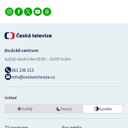
Divácké centrum
každý všední den:
8:00—16:00 hodin
261 136 113
info@ceskatelevize.cz
Vzhled
Světlý
Tmavý
Systém
TV program
Pro média