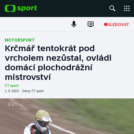
POPULÁRNÍ
SLEDOVAT
Fotbal
MOTORSPORT
Krčmář tentokrát pod
Hokej
vrcholem nezůstal, ovládl
domácí plochodrážní
Tenis
mistrovství
Atletika
ČT sport
2. 9. 2020
|
Zdroj:
ČT sport
Cyklistika
DALŠÍ SPORTY
Americký fotbal
NEPŘEHLÉDNĚTE