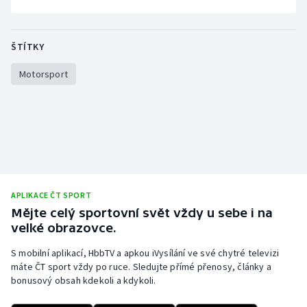
Stolní tenis
Triatlon
ŠTÍTKY
Motorsport
Veslování
Vodní slalom
Volejbal
Ostatní
APLIKACE ČT SPORT
Mějte celý sportovní svět vždy u sebe i na
velké obrazovce.
S mobilní aplikací, HbbTV a apkou iVysílání ve své chytré televizi
máte ČT sport vždy po ruce. Sledujte přímé přenosy, články a
bonusový obsah kdekoli a kdykoli.