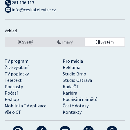
261 136 113
info@ceskatelevize.cz
Vzhled
Světlý
Tmavý
Systém
TV program
Pro média
Živé vysílání
Reklama
TV poplatky
Studio Brno
Teletext
Studio Ostrava
Podcasty
Rada ČT
Počasí
Kariéra
E-shop
Podávání námětů
Mobilní a TV aplikace
Časté dotazy
Vše o ČT
Kontakty