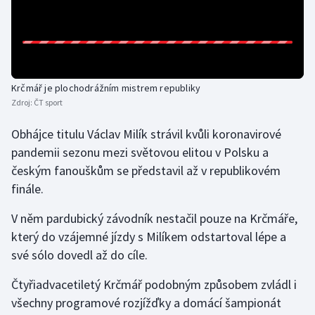
Gymnastika
Házená
Krčmář je plochodrážním mistrem republiky
Jezdectví
Zdroj:
ČT sport
Obhájce titulu Václav Milík strávil kvůli koronavirové
Judo
pandemii sezonu mezi světovou elitou v Polsku a
Krasobruslení
českým fanouškům se představil až v republikovém
finále.
Lezení
V něm pardubický závodník nestačil pouze na Krčmáře,
Lyže a snowboard
který do vzájemné jízdy s Milíkem odstartoval lépe a
své sólo dovedl až do cíle.
Moderní pětiboj
Čtyřiadvacetiletý Krčmář podobným způsobem zvládl i
všechny programové rozjížďky a domácí šampionát
Motorsport