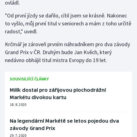
ovládl.
Olympijské hry
"Od první jízdy se dařilo, cítil jsem se krásně. Nakonec
to vyšlo, můj první titul v seniorech a mám z toho určitě
Parasport
radost," uvedl.
Plavání
Krčmář je zároveň prvním náhradníkem pro dva závody
Grand Prix v ČR. Druhým bude Jan Kvěch, který
Plážový volejbal
nedávno obhájil titul mistra Evropy do 19 let.
Ragby
SOUVISEJÍCÍ ČLÁNKY
Rychlobruslení
Milík dostal pro zářijovou plochodrážní
Rychlostní kanoistika
Markétu divokou kartu
18. 8. 2020
Short track
Na legendární Markétě se letos pojedou dva
Sportovní střelba
závody Grand Prix
29. 7. 2020