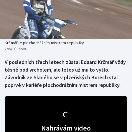
Baseball a softbal
Soutěže
Basketbal
Historické návraty
Biatlon
Aplikace ČT sport
Krčmář je plochodrážním mistrem republiky
Boby a skeleton
AZ kvíz
Zdroj:
ČT sport
Box
V posledních třech letech zůstal Eduard Krčmář vždy
těsně pod vrcholem, ale letos už mu to vyšlo.
Curling
Závodník ze Slaného se v plzeňských Borech stal
poprvé v kariéře plochodrážním mistrem republiky.
Dostihy
Florbal
Futsal
Nahrávám video
Golf