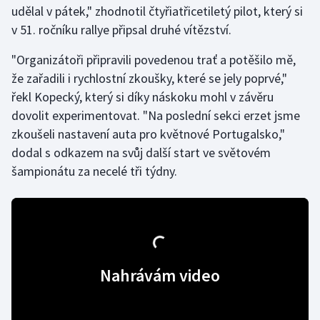
udělal v pátek," zhodnotil čtyřiatřicetiletý pilot, který si
Olympijské hry
v 51. ročníku rallye připsal druhé vítězství.
Parasport
"Organizátoři připravili povedenou trať a potěšilo mě,
že zařadili i rychlostní zkoušky, které se jely poprvé,"
Plavání
řekl Kopecký, který si díky náskoku mohl v závěru
dovolit experimentovat. "Na poslední sekci erzet jsme
Plážový volejbal
zkoušeli nastavení auta pro květnové Portugalsko,"
dodal s odkazem na svůj další start ve světovém
Ragby
šampionátu za necelé tři týdny.
Rychlobruslení
Rychlostní kanoistika
Short track
Nahrávám video
Sportovní střelba