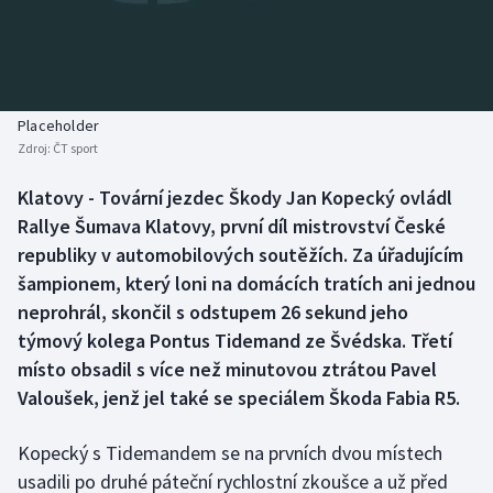
Baseball a softbal
Soutěže
Basketbal
Historické návraty
Biatlon
Aplikace ČT sport
Placeholder
Zdroj:
ČT sport
Boby a skeleton
AZ kvíz
Klatovy - Tovární jezdec Škody Jan Kopecký ovládl
Rallye Šumava Klatovy, první díl mistrovství České
Box
republiky v automobilových soutěžích. Za úřadujícím
Curling
šampionem, který loni na domácích tratích ani jednou
neprohrál, skončil s odstupem 26 sekund jeho
Dostihy
týmový kolega Pontus Tidemand ze Švédska. Třetí
místo obsadil s více než minutovou ztrátou Pavel
Florbal
Valoušek, jenž jel také se speciálem Škoda Fabia R5.
Futsal
Kopecký s Tidemandem se na prvních dvou místech
usadili po druhé páteční rychlostní zkoušce a už před
Golf