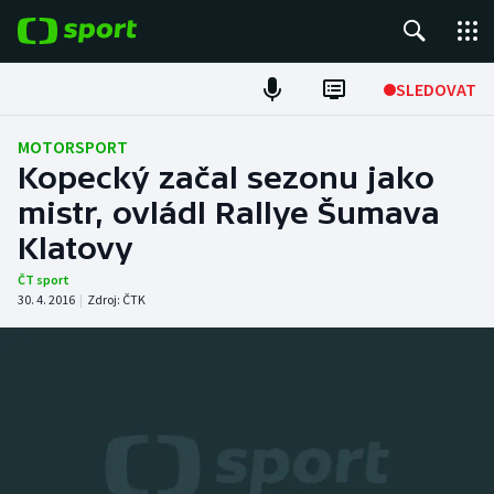
POPULÁRNÍ
SLEDOVAT
Fotbal
MOTORSPORT
Kopecký začal sezonu jako
Hokej
mistr, ovládl Rallye Šumava
Klatovy
Tenis
ČT sport
Atletika
30. 4. 2016
|
Zdroj:
ČTK
Cyklistika
DALŠÍ SPORTY
Americký fotbal
NEPŘEHLÉDNĚTE