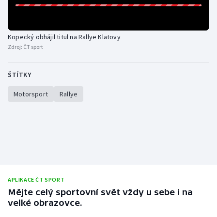
Stolní tenis
Triatlon
Kopecký obhájil titul na Rallye Klatovy
Zdroj:
ČT sport
Veslování
ŠTÍTKY
Vodní slalom
Motorsport
Rallye
Volejbal
Ostatní
APLIKACE ČT SPORT
Mějte celý sportovní svět vždy u sebe i na
velké obrazovce.