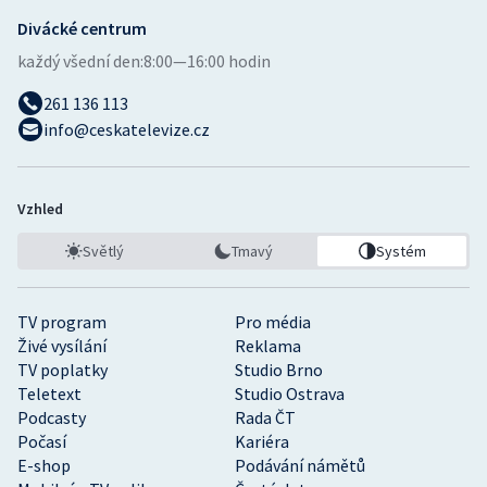
Divácké centrum
každý všední den:
8:00—16:00 hodin
261 136 113
info@ceskatelevize.cz
Vzhled
Světlý
Tmavý
Systém
TV program
Pro média
Živé vysílání
Reklama
TV poplatky
Studio Brno
Teletext
Studio Ostrava
Podcasty
Rada ČT
Počasí
Kariéra
E-shop
Podávání námětů