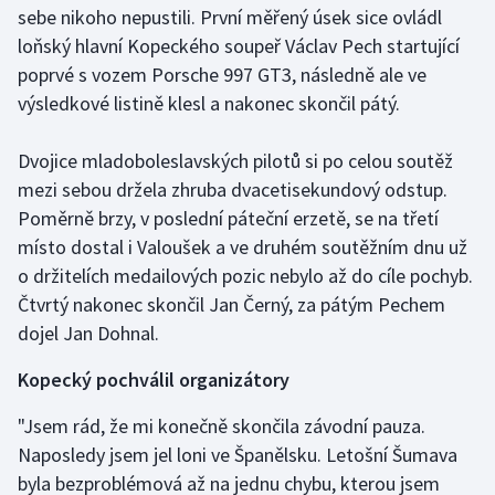
sebe nikoho nepustili. První měřený úsek sice ovládl
loňský hlavní Kopeckého soupeř Václav Pech startující
Gymnastika
poprvé s vozem Porsche 997 GT3, následně ale ve
výsledkové listině klesl a nakonec skončil pátý.
Házená
Jezdectví
Dvojice mladoboleslavských pilotů si po celou soutěž
mezi sebou držela zhruba dvacetisekundový odstup.
Judo
Poměrně brzy, v poslední páteční erzetě, se na třetí
místo dostal i Valoušek a ve druhém soutěžním dnu už
Krasobruslení
o držitelích medailových pozic nebylo až do cíle pochyb.
Čtvrtý nakonec skončil Jan Černý, za pátým Pechem
Lezení
dojel Jan Dohnal.
Lyže a snowboard
Kopecký pochválil organizátory
Moderní pětiboj
"Jsem rád, že mi konečně skončila závodní pauza.
Naposledy jsem jel loni ve Španělsku. Letošní Šumava
Motorsport
byla bezproblémová až na jednu chybu, kterou jsem