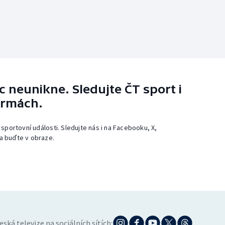
 neunikne. Sledujte ČT sport i
ormách.
 sportovní události. Sledujte nás i na Facebooku, X,
a buďte v obraze.
eská televize na sociálních sítích: