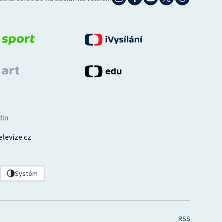
din
levize.cz
Systém
RSS