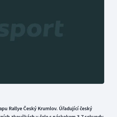
Moderní pětiboj
Triatlon
Motorsport
Veslování
Olympijské hry
Vodní slalom
Parasport
Volejbal
Plavání
Ostatní
Plážový volejbal
apu Rallye Český Krumlov. Úřadující český
tních zkouškách v čele s náskokem 3,7 sekundy