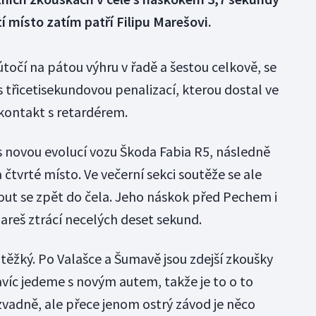
 místo zatím patří Filipu Marešovi.
útočí na pátou výhru v řadě a šestou celkově, se
 s třicetisekundovou penalizací, kterou dostal ve
ontakt s retardérem.
 s novou evolucí vozu Škoda Fabia R5, následně
a čtvrté místo. Ve večerní sekci soutěže se ale
t se zpět do čela. Jeho náskok před Pechem i
areš ztrácí necelých deset sekund.
ěžký. Po Valašce a Šumavě jsou zdejší zkoušky
íc jedeme s novým autem, takže je to o to
zvadně, ale přece jenom ostrý závod je něco