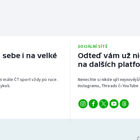
SOCIÁLNÍ SÍTĚ
 sebe i na velké
Odteď vám už nic
na dalších platf
izi máte ČT sport vždy po ruce.
Nenechte si nikde ujít nejnovější
ykoli.
Instagramu, Threads či YouTube 
Č