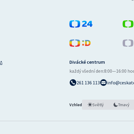
Divácké centrum
ů
každý všední den:
8:00—16:00 ho
261 136 113
info@ceskate
Vzhled
Světlý
Tmavý