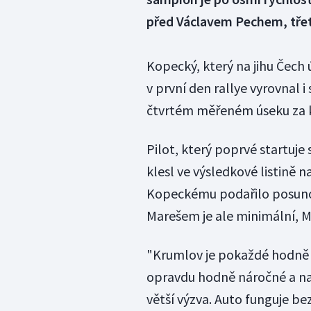
před Václavem Pechem, třetí
Kopecký, který na jihu Čech 
v první den rallye vyrovnal i
čtvrtém měřeném úseku za k
Pilot, který poprvé startuje
klesl ve výsledkové listině n
Kopeckému podařilo posunou
Marešem je ale minimální, M
"Krumlov je pokaždé hodně t
opravdu hodně náročné a nav
větší výzva. Auto funguje be