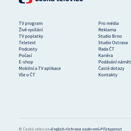
TV program
Pro média
Živé vysílání
Reklama
TV poplatky
Studio Brno
Teletext
Studio Ostrava
Podcasty
Rada ČT
Počasí
Kariéra
E-shop
Podávání námět
Mobilní a TV aplikace
Časté dotazy
Vše o ČT
Kontakty
•
•
•
© Česká televize
English
Ochrana soukromí
Přístupnost