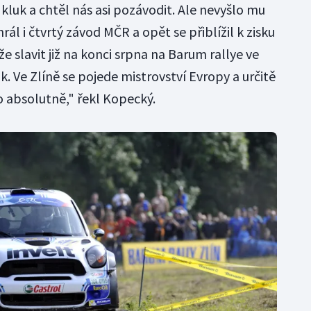
 kluk a chtěl nás asi pozávodit. Ale nevyšlo mu
rál i čtvrtý závod MČR a opět se přiblížil k zisku
e slavit již na konci srpna na Barum rallye ve
rok. Ve Zlíně se pojede mistrovství Evropy a určitě
 absolutně," řekl Kopecký.