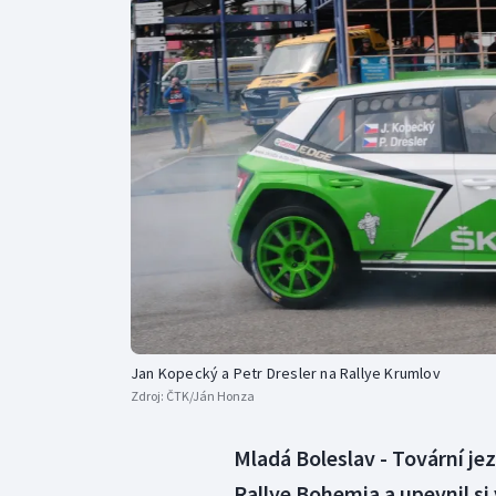
Curling
Dostihy
Florbal
Futsal
Golf
Gymnastika
Jan Kopecký a Petr Dresler na Rallye Krumlov
Zdroj:
ČTK/Ján Honza
Mladá Boleslav - Tovární je
Rallye Bohemia a upevnil si