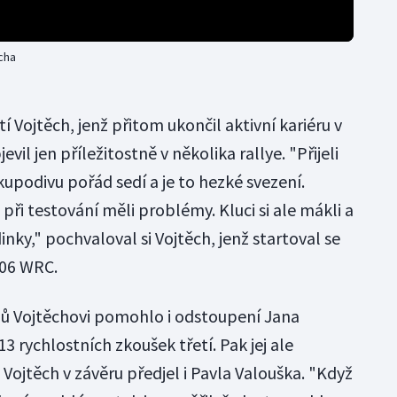
cha
í Vojtěch, jenž přitom ukončil aktivní kariéru v
vil jen příležitostně v několika rallye. "Přijeli
kupodivu pořád sedí a je to hezké svezení.
e při testování měli problémy. Kluci si ale mákli a
nky," pochvaloval si Vojtěch, jenž startoval se
06 WRC.
zů Vojtěchovi pomohlo i odstoupení Jana
3 rychlostních zkoušek třetí. Pak jej ale
 Vojtěch v závěru předjel i Pavla Valouška. "Když