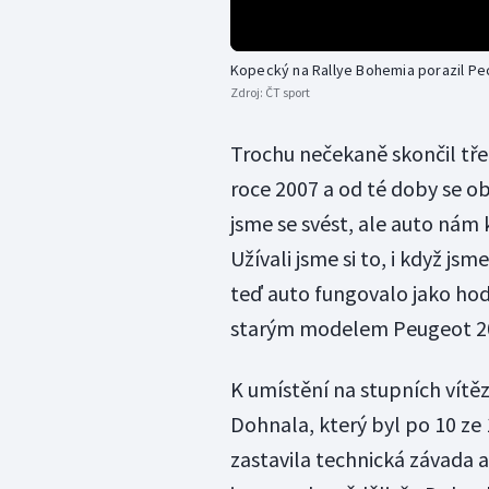
Kopecký na Rallye Bohemia porazil Pe
Zdroj:
ČT sport
Trochu nečekaně skončil třet
roce 2007 a od té doby se obje
jsme se svést, ale auto nám 
Užívali jsme si to, i když jsm
teď auto fungovalo jako hodi
starým modelem Peugeot 2
K umístění na stupních vítě
Dohnala, který byl po 10 ze 1
zastavila technická závada a