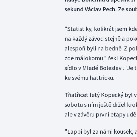
sekund Václav Pech. Ze soub
"Statistiky, kolikrát jsem kd
na každý závod stejně a po
alespoň byli na bedně. Z poh
zde málokomu," řekl Kopecký
sídlo v Mladé Boleslavi. "Je 
ke svému hattricku.
Třiatřicetiletý Kopecký byl v
sobotu s ním ještě držel kr
ale v závěru první etapy udě
"Lappi byl za námi kousek, a