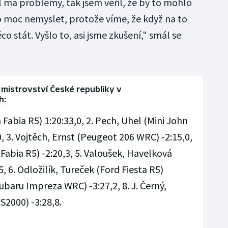
l má problémy, tak jsem věřil, že by to mohlo
 to moc nemyslet, protože víme, že když na to
 stát. Vyšlo to, asi jsme zkušení," smál se
l mistrovství České republiky v
h:
Fabia R5) 1:20:33,0, 2. Pech, Uhel (Mini John
 3. Vojtěch, Ernst (Peugeot 206 WRC) -2:15,0,
 Fabia R5) -2:20,3, 5. Valoušek, Havelková
, 6. Odložilík, Tureček (Ford Fiesta R5)
Subaru Impreza WRC) -3:27,2, 8. J. Černý,
S2000) -3:28,8.