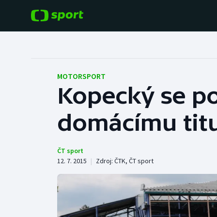
POPULÁRNÍ
DALŠÍ SPORTY
Fotbal
Americký fotbal
MOTORSPORT
Kopecký se po 
Hokej
Baseball a softbal
domácímu tit
Tenis
Basketbal
Atletika
Biatlon
ČT sport
12. 7. 2015
|
Zdroj:
ČTK
,
ČT sport
Cyklistika
Boby a skeleton
Box