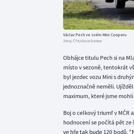
Václav Pech ve svém Mini Cooperu
Zdroj:
ČTK/Glück Dalibor
Obhájce titulu Pech si na Ml
místo v sezoně, tentokrát v
byl jezdec vozu Mini s dru
jednoznačně neměli. Ujížděl
maximum, které jsme mohli z
Boj o celkový triumf v MČR a
hodnocení se počítá pět ze š
ve hře tak bude 120 bodů. "N