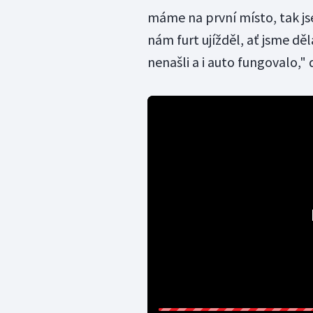
máme na první místo, tak jse
nám furt ujížděl, ať jsme dě
nenašli a i auto fungovalo,"