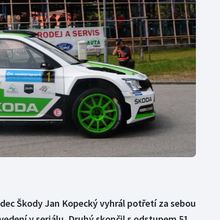
Moderní pětiboj
Triatlon
Motorsport
Veslování
Olympijské hry
Vodní slalom
Parasport
Volejbal
Plavání
Ostatní
Plážový volejbal
zdec Škody Jan Kopecký vyhrál potřetí za sebou
 vedení v seriálu. Druhý skončil s odstupem 51