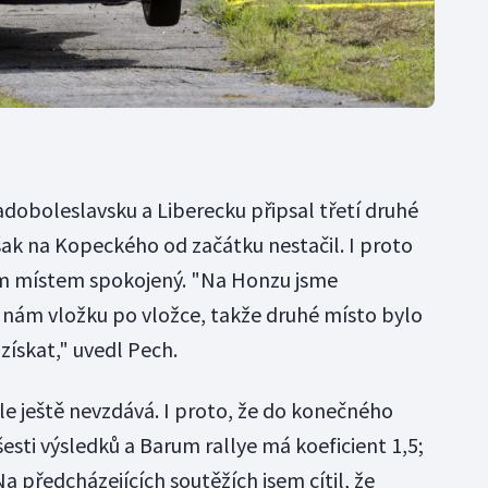
adoboleslavsku a Liberecku připsal třetí druhé
šak na Kopeckého od začátku nestačil. I proto
hým místem spokojený. "Na Honzu jsme
 nám vložku po vložce, takže druhé místo bylo
ískat," uvedl Pech.
le ještě nevzdává. I proto, že do konečného
esti výsledků a Barum rallye má koeficient 1,5;
a předcházejících soutěžích jsem cítil, že