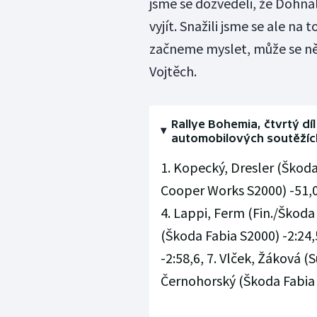
jsme se dozvěděli, že Dohna
vyjít. Snažili jsme se ale na
začneme myslet, může se něco
Vojtěch.
Rallye Bohemia, čtvrtý dí
automobilových soutěžíc
1. Kopecký, Dresler (Škoda 
Cooper Works S2000) -51,0,
4. Lappi, Ferm (Fin./Škoda
(Škoda Fabia S2000) -2:24,5
-2:58,6, 7. Vlček, Žáková (
Černohorský (Škoda Fabia 