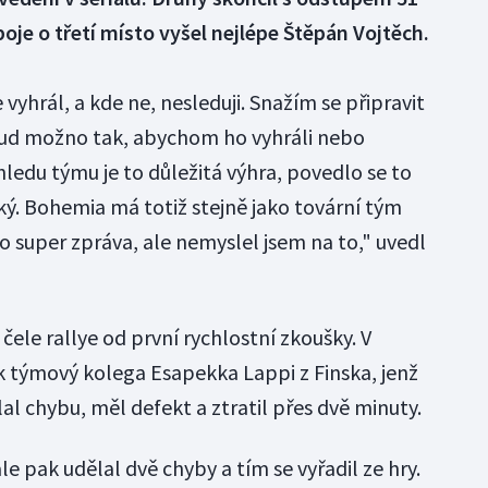
oje o třetí místo vyšel nejlépe Štěpán Vojtěch.
e vyhrál, a kde ne, nesleduji. Snažím se připravit
kud možno tak, abychom ho vyhráli nebo
ledu týmu je to důležitá výhra, povedlo se to
. Bohemia má totiž stejně jako tovární tým
to super zpráva, ale nemyslel jsem na to," uvedl
 čele rallye od první rychlostní zkoušky. V
ok týmový kolega Esapekka Lappi z Finska, jenž
lal chybu, měl defekt a ztratil přes dvě minuty.
le pak udělal dvě chyby a tím se vyřadil ze hry.