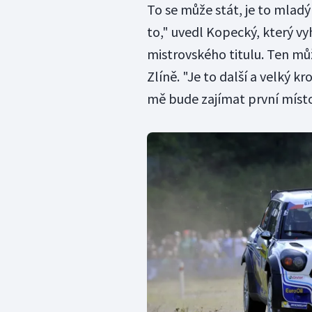
To se může stát, je to mladý
to," uvedl Kopecký, který vyh
mistrovského titulu. Ten můž
Zlíně. "Je to další a velký k
mě bude zajímat první místo