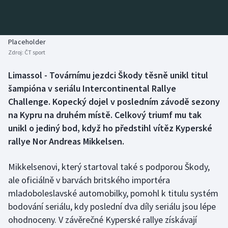
Baseball a softbal
Soutěže
Basketbal
Historické návraty
Placeholder
Zdroj:
ČT sport
Biatlon
Aplikace ČT sport
Limassol - Továrnímu jezdci Škody těsně unikl titul
Boby a skeleton
AZ kvíz
šampióna v seriálu Intercontinental Rallye
Challenge. Kopecký dojel v posledním závodě sezony
Box
na Kypru na druhém místě. Celkový triumf mu tak
unikl o jediný bod, když ho předstihl vítěz Kyperské
Curling
rallye Nor Andreas Mikkelsen.
Dostihy
Mikkelsenovi, který startoval také s podporou Škody,
Florbal
ale oficiálně v barvách britského importéra
mladoboleslavské automobilky, pomohl k titulu systém
Futsal
bodování seriálu, kdy poslední dva díly seriálu jsou lépe
ohodnoceny. V závěrečné Kyperské rallye získávají
Golf