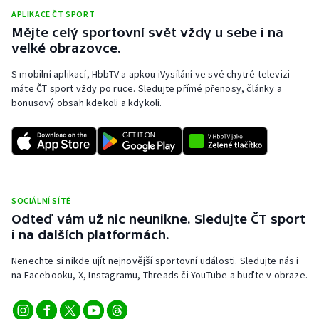
Stolní tenis
APLIKACE ČT SPORT
Mějte celý sportovní svět vždy u sebe i na
Triatlon
velké obrazovce.
S mobilní aplikací, HbbTV a apkou iVysílání ve své chytré televizi
Veslování
máte ČT sport vždy po ruce. Sledujte přímé přenosy, články a
bonusový obsah kdekoli a kdykoli.
Vodní slalom
Volejbal
Ostatní
SOCIÁLNÍ SÍTĚ
Odteď vám už nic neunikne. Sledujte ČT sport
i na dalších platformách.
Nenechte si nikde ujít nejnovější sportovní události. Sledujte nás i
na Facebooku, X, Instagramu, Threads či YouTube a buďte v obraze.