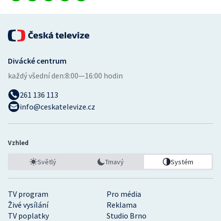
Divácké centrum
každý všední den:
8:00—16:00 hodin
261 136 113
info@ceskatelevize.cz
Vzhled
Světlý
Tmavý
Systém
TV program
Pro média
Živé vysílání
Reklama
TV poplatky
Studio Brno