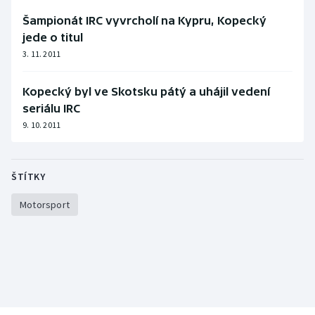
Šampionát IRC vyvrcholí na Kypru, Kopecký
Olympijské hry
jede o titul
Parasport
3. 11. 2011
Plavání
Kopecký byl ve Skotsku pátý a uhájil vedení
seriálu IRC
Plážový volejbal
9. 10. 2011
Ragby
ŠTÍTKY
Rychlobruslení
Motorsport
Rychlostní kanoistika
Short track
Sportovní střelba