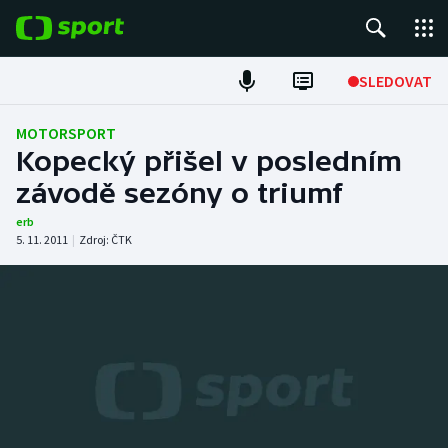
POPULÁRNÍ
SLEDOVAT
Fotbal
MOTORSPORT
Kopecký přišel v posledním
Hokej
závodě sezóny o triumf
Tenis
erb
5. 11. 2011
|
Zdroj:
ČTK
Atletika
Cyklistika
DALŠÍ SPORTY
Americký fotbal
NEPŘEHLÉDNĚTE