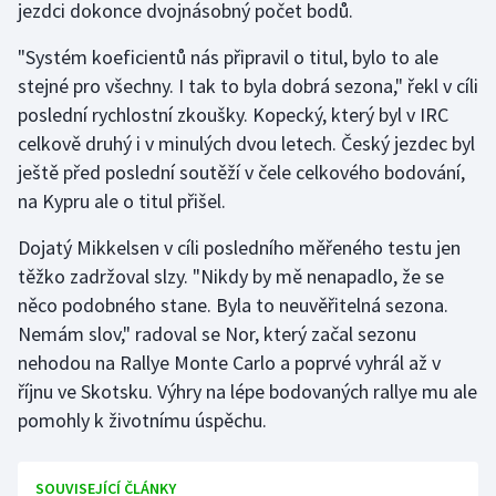
jezdci dokonce dvojnásobný počet bodů.
Gymnastika
"Systém koeficientů nás připravil o titul, bylo to ale
stejné pro všechny. I tak to byla dobrá sezona," řekl v cíli
Házená
poslední rychlostní zkoušky. Kopecký, který byl v IRC
celkově druhý i v minulých dvou letech. Český jezdec byl
Jezdectví
ještě před poslední soutěží v čele celkového bodování,
na Kypru ale o titul přišel.
Judo
Dojatý Mikkelsen v cíli posledního měřeného testu jen
Krasobruslení
těžko zadržoval slzy. "Nikdy by mě nenapadlo, že se
něco podobného stane. Byla to neuvěřitelná sezona.
Lezení
Nemám slov," radoval se Nor, který začal sezonu
nehodou na Rallye Monte Carlo a poprvé vyhrál až v
Lyže a snowboard
říjnu ve Skotsku. Výhry na lépe bodovaných rallye mu ale
pomohly k životnímu úspěchu.
Moderní pětiboj
Motorsport
SOUVISEJÍCÍ ČLÁNKY