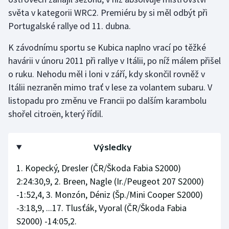
světa v kategorii WRC2. Premiéru by si měl odbýt při
Olympijské hry
Portugalské rallye od 11. dubna.
Parasport
K závodnímu sportu se Kubica naplno vrací po těžké
havárii v únoru 2011 při rallye v Itálii, po níž málem přišel
Plavání
o ruku. Nehodu měl i loni v září, kdy skončil rovněž v
Itálii nezraněn mimo trať v lese za volantem subaru. V
Plážový volejbal
listopadu pro změnu ve Francii po dalším karambolu
shořel citroën, který řídil.
Ragby
Rychlobruslení
Výsledky
Rychlostní kanoistika
1. Kopecký, Dresler (ČR/Škoda Fabia S2000)
2:24:30,9, 2. Breen, Nagle (Ir./Peugeot 207 S2000)
Short track
-1:52,4, 3. Monzón, Déniz (Šp./Mini Cooper S2000)
-3:18,9, ...17. Tlusťák, Vyoral (ČR/Škoda Fabia
Sportovní střelba
S2000) -14:05,2.