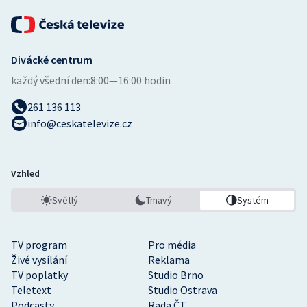
Divácké centrum
každý všední den:
8:00—16:00 hodin
261 136 113
info@ceskatelevize.cz
Vzhled
Světlý
Tmavý
Systém
TV program
Pro média
Živé vysílání
Reklama
TV poplatky
Studio Brno
Teletext
Studio Ostrava
Podcasty
Rada ČT