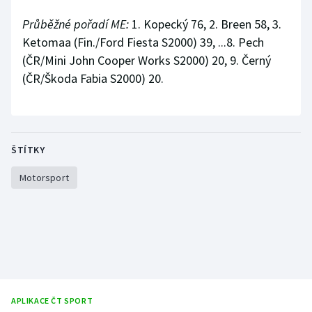
Stolní tenis
Průběžné pořadí ME:
1. Kopecký 76, 2. Breen 58, 3.
Ketomaa (Fin./Ford Fiesta S2000) 39, ...8. Pech
Triatlon
(ČR/Mini John Cooper Works S2000) 20, 9. Černý
Veslování
(ČR/Škoda Fabia S2000) 20.
Vodní slalom
Volejbal
ŠTÍTKY
Ostatní
Motorsport
APLIKACE ČT SPORT