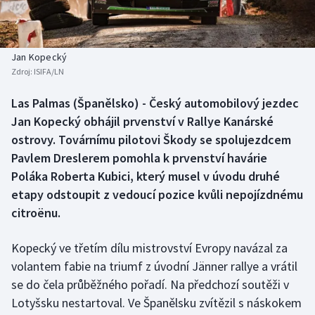
Baseball a softbal
Soutěže
Basketbal
Historické návraty
Jan Kopecký
Zdroj:
ISIFA/LN
Biatlon
Aplikace ČT sport
Las Palmas (Španělsko) - Český automobilový jezdec
Boby a skeleton
AZ kvíz
Jan Kopecký obhájil prvenství v Rallye Kanárské
ostrovy. Továrnímu pilotovi Škody se spolujezdcem
Box
Pavlem Dreslerem pomohla k prvenství havárie
Poláka Roberta Kubici, který musel v úvodu druhé
Curling
etapy odstoupit z vedoucí pozice kvůli nepojízdnému
citroënu.
Dostihy
Florbal
Kopecký ve třetím dílu mistrovství Evropy navázal za
volantem fabie na triumf z úvodní Jänner rallye a vrátil
Futsal
se do čela průběžného pořadí. Na předchozí soutěži v
Lotyšsku nestartoval. Ve Španělsku zvítězil s náskokem
Golf