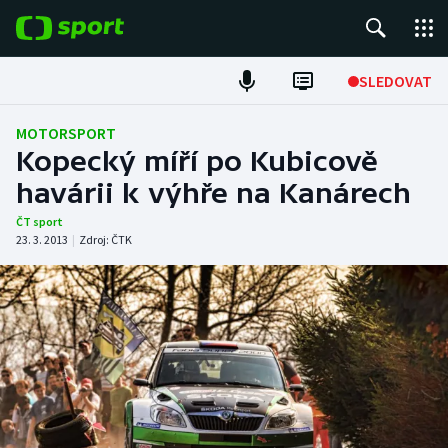
POPULÁRNÍ
SLEDOVAT
Fotbal
MOTORSPORT
Kopecký míří po Kubicově
Hokej
havárii k výhře na Kanárech
Tenis
ČT sport
23. 3. 2013
|
Zdroj:
ČTK
Atletika
Cyklistika
DALŠÍ SPORTY
Americký fotbal
NEPŘEHLÉDNĚTE