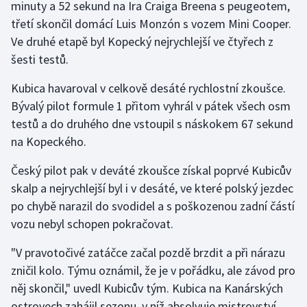
minuty a 52 sekund na Ira Craiga Breena s peugeotem,
třetí skončil domácí Luis Monzón s vozem Mini Cooper.
Gymnastika
Ve druhé etapě byl Kopecký nejrychlejší ve čtyřech z
šesti testů.
Házená
Kubica havaroval v celkově desáté rychlostní zkoušce.
Jezdectví
Bývalý pilot formule 1 přitom vyhrál v pátek všech osm
testů a do druhého dne vstoupil s náskokem 67 sekund
Judo
na Kopeckého.
Krasobruslení
Český pilot pak v deváté zkoušce získal poprvé Kubicův
skalp a nejrychlejší byl i v desáté, ve které polský jezdec
Lezení
po chybě narazil do svodidel a s poškozenou zadní částí
vozu nebyl schopen pokračovat.
Lyže a snowboard
"V pravotočivé zatáčce začal pozdě brzdit a při nárazu
Moderní pětiboj
zničil kolo. Týmu oznámil, že je v pořádku, ale závod pro
něj skončil," uvedl Kubicův tým. Kubica na Kanárských
Motorsport
ostrovech zahájil sezonu, v níž absolvuje mistrovství