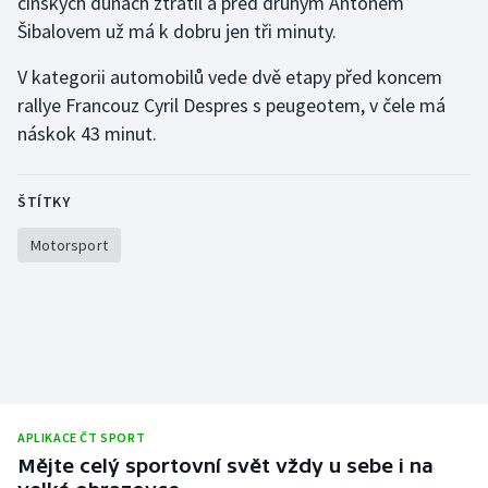
čínských dunách ztratil a před druhým Antonem
Šibalovem už má k dobru jen tři minuty.
V kategorii automobilů vede dvě etapy před koncem
rallye Francouz Cyril Despres s peugeotem, v čele má
náskok 43 minut.
ŠTÍTKY
Motorsport
APLIKACE ČT SPORT
Mějte celý sportovní svět vždy u sebe i na