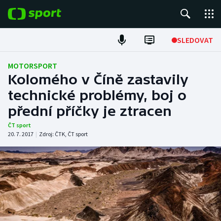
POPULÁRNÍ
SLEDOVAT
Fotbal
MOTORSPORT
Kolomého v Číně zastavily
Hokej
technické problémy, boj o
přední příčky je ztracen
Tenis
ČT sport
Atletika
20. 7. 2017
|
Zdroj:
ČTK
,
ČT sport
Cyklistika
DALŠÍ SPORTY
Americký fotbal
NEPŘEHLÉDNĚTE