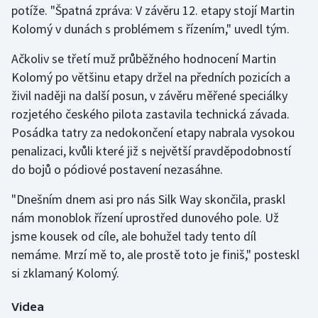
potíže. "Špatná zpráva: V závěru 12. etapy stojí Martin
Kolomý v dunách s problémem s řízením," uvedl tým.
Gymnastika
Ačkoliv se třetí muž průběžného hodnocení Martin
Házená
Kolomý po většinu etapy držel na předních pozicích a
živil naději na další posun, v závěru měřené speciálky
Jezdectví
rozjetého českého pilota zastavila technická závada.
Posádka tatry za nedokončení etapy nabrala vysokou
Judo
penalizaci, kvůli které již s největší pravděpodobností
do bojů o pódiové postavení nezasáhne.
Krasobruslení
"Dnešním dnem asi pro nás Silk Way skončila, praskl
Lezení
nám monoblok řízení uprostřed dunového pole. Už
jsme kousek od cíle, ale bohužel tady tento díl
Lyže a snowboard
nemáme. Mrzí mě to, ale prostě toto je finiš," posteskl
Moderní pětiboj
si zklamaný Kolomý.
Motorsport
Videa