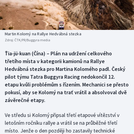
Baseball a softbal
Soutěže
Basketbal
Historické návraty
Biatlon
Aplikace ČT sport
Martin Kolomý na Rallye Hedvábná stezka
Zdroj:
ČTK/PR/Buggyra media
Boby a skeleton
AZ kvíz
Ťia-jü-kuan (Čína) – Plán na udržení celkového
třetího místa v kategorii kamionů na Rallye
Box
Hedvábná stezka pro Martina Kolomého padl. Český
Curling
pilot týmu Tatra Buggyra Racing nedokončil 12.
etapu kvůli problémům s řízením. Mechanici se přesto
Dostihy
pokusí, aby se Kolomý na trať vrátil a absolvoval dvě
závěrečné etapy.
Florbal
Ve středu si Kolomý připsal třetí etapové vítězství v
Futsal
letošním ročníku rallye a vrátil se na průběžné třetí
místo. Jenže o den později ho zastavily technické
Golf