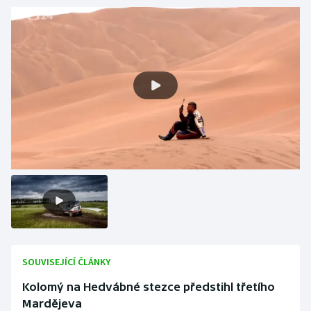
Olympijské hry
Parasport
Plavání
Plážový volejbal
Ragby
Rychlobruslení
Rychlostní kanoistika
Short track
SOUVISEJÍCÍ ČLÁNKY
Sportovní střelba
Kolomý na Hedvábné stezce předstihl třetího
Mardějeva