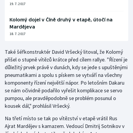
Stolní tenis
19. 7. 2017
Triatlon
Kolomý dojel v Číně druhý v etapě, útočí na
Mardějeva
Veslování
18. 7. 2017
Vodní slalom
Také šéfkonstruktér David Vršecký litoval, že Kolomý
přišel o stupně vítězů krátce před cílem rallye. "Řízení je
Volejbal
důležitý prvek právě v dunách, kdy se jede s upuštěnými
pneumatikami a spolu s pískem se vytváří na všechny
Ostatní
komponenty řízení největší nápor. Po letošním Dakaru
se nám očividně podařilo vyřešit komplikace se servo
pumpou, ale pravděpodobně se problém posunul o
kousek dál," prohlásil Vršecký.
Na třetí místo se tak po vítězství v etapě vrátil Rus
Ajrat Mardějev s kamazem. Vedoucí Dmitrij Sotnikov v