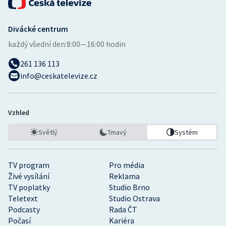
Divácké centrum
každý všední den:
8:00—16:00 hodin
261 136 113
info@ceskatelevize.cz
Vzhled
Světlý
Tmavý
Systém
TV program
Pro média
Živé vysílání
Reklama
TV poplatky
Studio Brno
Teletext
Studio Ostrava
Podcasty
Rada ČT
Počasí
Kariéra