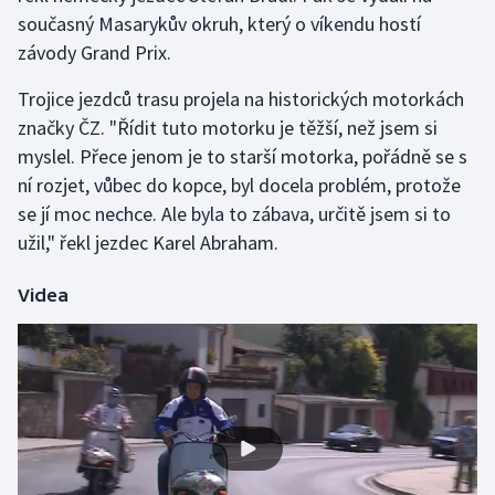
současný Masarykův okruh, který o víkendu hostí
Olympijské hry
závody Grand Prix.
Parasport
Trojice jezdců trasu projela na historických motorkách
značky ČZ. "Řídit tuto motorku je těžší, než jsem si
Plavání
myslel. Přece jenom je to starší motorka, pořádně se s
ní rozjet, vůbec do kopce, byl docela problém, protože
Plážový volejbal
se jí moc nechce. Ale byla to zábava, určitě jsem si to
užil," řekl jezdec Karel Abraham.
Ragby
Videa
Rychlobruslení
Rychlostní kanoistika
Short track
Sportovní střelba