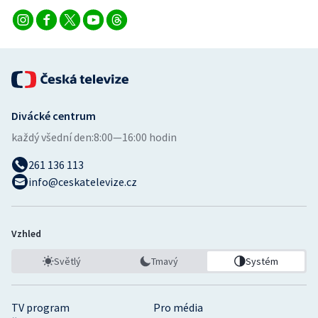
Divácké centrum
každý všední den:
8:00—16:00 hodin
261 136 113
info@ceskatelevize.cz
Vzhled
Světlý
Tmavý
Systém
TV program
Pro média