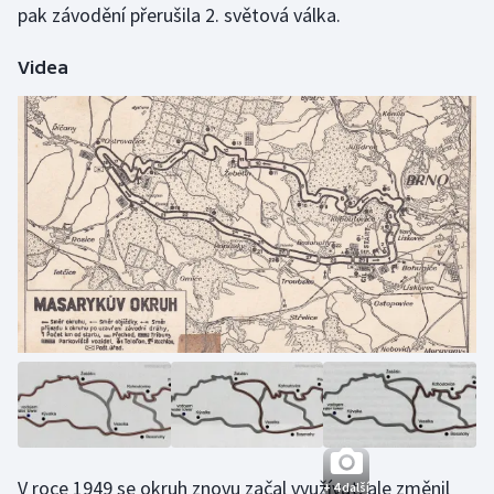
pak závodění přerušila 2. světová válka.
Videa
V roce 1949 se okruh znovu začal využívat, ale změnil
+ 4 další