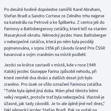
Po desáté hodině dopoledne zamířili Karel Abraham,
Gymnastika
Stefan Bradl a Sandro Cortese ze Zelného trhu nejprve
na katedrálu na Petrově a ke Špilberku. Z centra jeli do
Házená
Farinovy a Baltisbergerovy zatáčky, které leží na starém
Masarykově okruhu. Německý jezdec Hans Baltisberger
Jezdectví
v nebezpečné zatáčce, která po něm byla později
Judo
pojmenována, v srpnu 1956 při závodu Grand Prix ČSSR
havaroval a svým zraněním na místě podlehl.
Krasobruslení
Jezdci se krátce zastavili v místě, kde v roce 1949
Lezení
italský jezdec Giuseppe Farina způsobil nehodu, při
které zemřeli dva diváci a dalších deset jich bylo
Lyže a snowboard
zraněno. Pro úsek se vžilo označení Farinova zatáčka.
"Tohle byla úplně jiná doba. Mám před těmito lidmi
Moderní pětiboj
velký respekt, protože trať byla nebezpečná. Vlastně je
úžasné, jak tady závodili. Je to ale úplně jiné než dnes,"
Motorsport
řekl německý jezdec Stefan Bradl. Pak se vydali na