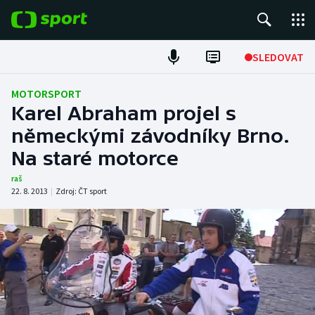
POPULÁRNÍ
SLEDOVAT
Fotbal
MOTORSPORT
Karel Abraham projel s
Hokej
německými závodníky Brno.
Na staré motorce
Tenis
raš
Atletika
22. 8. 2013
|
Zdroj:
ČT sport
Cyklistika
DALŠÍ SPORTY
Americký fotbal
NEPŘEHLÉDNĚTE