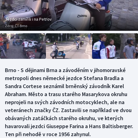
Baseball a softbal
Soutěže
Basketbal
Historické návraty
Jezdci zamířili i na Petrov
Zdroj:
ČT Brno
Biatlon
Aplikace ČT sport
Boby a skeleton
AZ kvíz
Box
Brno - S dějinami Brna a závoděním v jihomoravské
metropoli dnes německé jezdce Stefana Bradla a
Curling
Sandra Cortese seznámil brněnský závodník Karel
Dostihy
Abraham. Město a trasu starého Masarykova okruhu
neprojeli na svých závodních motocyklech, ale na
Florbal
veteránech značky ČZ. Zastavili se například ve dvou
obávaných zatáčkách starého okruhu, ve kterých
Futsal
havarovali jezdci Giuseppe Farina a Hans Baltisberger.
Ten při nehodě v roce 1956 zahynul.
Golf