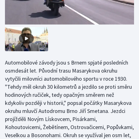
Stolní tenis
Triatlon
Veslování
Vodní slalom
Automobilové závody jsou s Brnem spjaté posledních
Volejbal
osmdesát let. Původní trasu Masarykova okruhu
vytyčili milovníci automobilového sportu v roce 1930.
Ostatní
"Tehdy měl okruh 30 kilometrů a jezdilo se proti směru
hodinových ručiček, tedy opačným směrem než
kdykoliv později v historii," popsal počátky Masarykova
okruhu mluvčí Autodromu Brno Jiří Smetana. Jezdci
projížděli Novým Lískovcem, Pisárkami,
Kohoutovicemi, Žebětínem, Ostrovačicemi, Popůvkami,
Veselkou a Bosonohami. Okruh se využíval jen osm let,