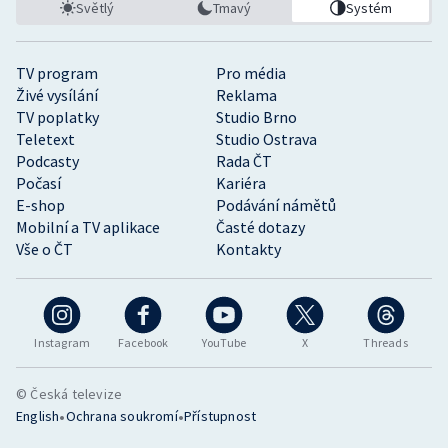
Světlý
Tmavý
Systém
TV program
Pro média
Živé vysílání
Reklama
TV poplatky
Studio Brno
Teletext
Studio Ostrava
Podcasty
Rada ČT
Počasí
Kariéra
E-shop
Podávání námětů
Mobilní a TV aplikace
Časté dotazy
Vše o ČT
Kontakty
Instagram
Facebook
YouTube
X
Threads
© Česká televize
•
•
English
Ochrana soukromí
Přístupnost