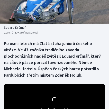
Baseball a softbal
Soutěže
Basketbal
Historické návraty
Biatlon
Aplikace ČT sport
Eduard Krčmář
Zdroj:
ČTK/Kateřina Šulová
Boby a skeleton
AZ kvíz
Po osmi letech má Zlatá stuha juniorů českého
vítěze. Ve 43. ročníku tradičního závodu
Box
plochodrážních nadějí zvítězil Eduard Krčmář, který
Curling
na cílové pásce porazil favorizovaného Němce
Michaela Härtela. Úspěch českých barev potvrdil v
Dostihy
Pardubicích třetím místem Zdeněk Holub.
Florbal
Futsal
Golf