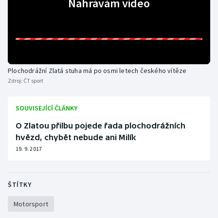
Nahrávám video
Gymnastika
Házená
Jezdectví
Plochodrážní Zlatá stuha má po osmi letech českého vítěze
Zdroj:
ČT sport
Judo
SOUVISEJÍCÍ ČLÁNKY
Krasobruslení
O Zlatou přilbu pojede řada plochodrážních
hvězd, chybět nebude ani Milík
Lezení
19. 9. 2017
Lyže a snowboard
ŠTÍTKY
Moderní pětiboj
Motorsport
Motorsport