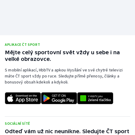
Olympijské hry
Parasport
Plavání
APLIKACE ČT SPORT
Mějte celý sportovní svět vždy u sebe i na
Plážový volejbal
velké obrazovce.
Ragby
S mobilní aplikací, HbbTV a apkou iVysílání ve své chytré televizi
máte ČT sport vždy po ruce. Sledujte přímé přenosy, články a
Rychlobruslení
bonusový obsah kdekoli a kdykoli.
Rychlostní kanoistika
Short track
SOCIÁLNÍ SÍTĚ
Sportovní střelba
Odteď vám už nic neunikne. Sledujte ČT sport