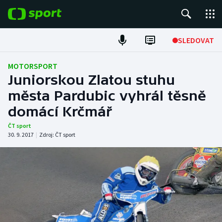
POPULÁRNÍ
SLEDOVAT
Fotbal
MOTORSPORT
Juniorskou Zlatou stuhu
Hokej
města Pardubic vyhrál těsně
domácí Krčmář
Tenis
ČT sport
Atletika
30. 9. 2017
|
Zdroj:
ČT sport
Cyklistika
DALŠÍ SPORTY
Americký fotbal
NEPŘEHLÉDNĚTE