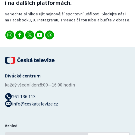
i na dalších platformách.
Stolní tenis
Nenechte si nikde ujít nejnovější sportovní události. Sledujte nás i
Triatlon
na Facebooku, X, Instagramu, Threads či YouTube a buďte v obraze.
Veslování
Vodní slalom
Volejbal
Divácké centrum
Ostatní
každý všední den:
8:00—16:00 hodin
261 136 113
info@ceskatelevize.cz
Vzhled