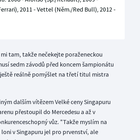
errari), 2011 - Vettel (Něm./Red Bull), 2012 -
e mi tam, takže nečekejte poraženeckou
ý musí sedm závodů před koncem šampionátu
ještě reálně pomýšlet na třetí titul mistra
ediným dalším vítězem Velké ceny Singapuru
arenu přestoupil do Mercedesu a až v
onkurenceschopný vůz. "Takže myslím na
i loni v Singapuru jel pro prvenství, ale