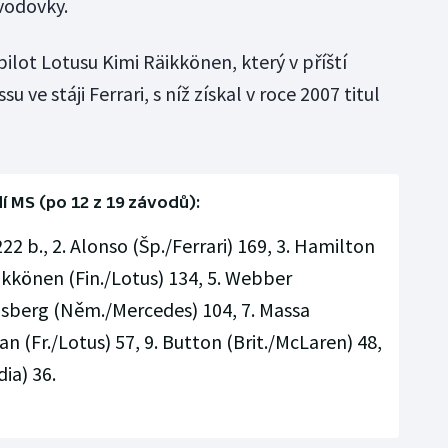
vodovky.
ilot Lotusu Kimi Räikkönen, který v příští
 ve stáji Ferrari, s níž získal v roce 2007 titul
í MS (po 12 z 19 závodů):
22 b., 2. Alonso (Šp./Ferrari) 169, 3. Hamilton
äikkönen (Fin./Lotus) 134, 5. Webber
Rosberg (Něm./Mercedes) 104, 7. Massa
ean (Fr./Lotus) 57, 9. Button (Brit./McLaren) 48,
dia) 36.