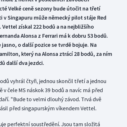
cté Velké ceně sezony bude útočit na třetí
rati v Singapuru může německý pilot stáje Red
. Vettel získal 222 bodů a na nejbližšího
ernanda Alonsa z Ferrari má k dobru 53 bodů.
jasno, o další pozice se tvrdě bojuje. Na
amilton, který na Alonsa ztrácí 28 bodů, za ním
ů další dva jezdci.
odů vyhrál čtyři, jednou skončil třetí a jednou
bě v čele MS náskok 39 bodů a navíc má před
daří. "Bude to velmi dlouhý závod. Trvá dvě
lásil před singapurským víkendem Vettel.
duje perfektní soustředění. Jsou tam složitá