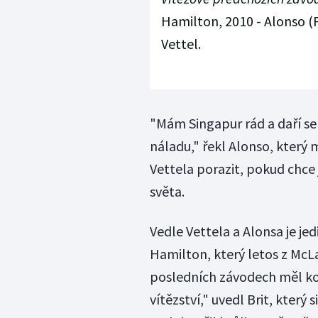
Hamilton, 2010 - Alonso (F
Vettel.
"Mám Singapur rád a daří s
náladu," řekl Alonso, kter
Vettela porazit, pokud chce 
světa.
Vedle Vettela a Alonsa je j
Hamilton, který letos z McL
posledních závodech měl k
vítězství," uvedl Brit, který s