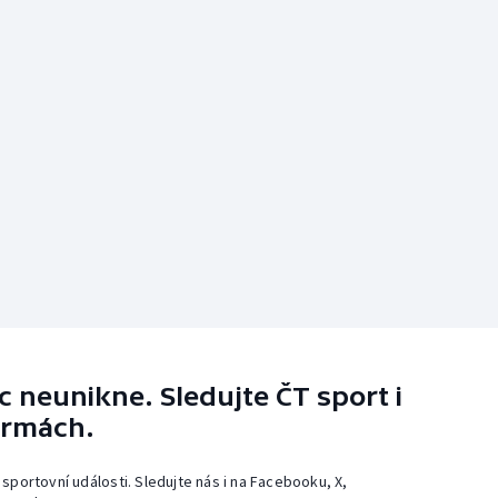
 neunikne. Sledujte ČT sport i
ormách.
 sportovní události. Sledujte nás i na Facebooku, X,