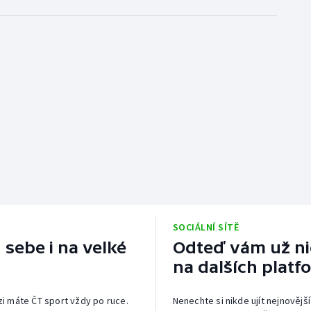
SOCIÁLNÍ SÍTĚ
 sebe i na velké
Odteď vám už nic
na dalších platf
izi máte ČT sport vždy po ruce.
Nenechte si nikde ujít nejnovější