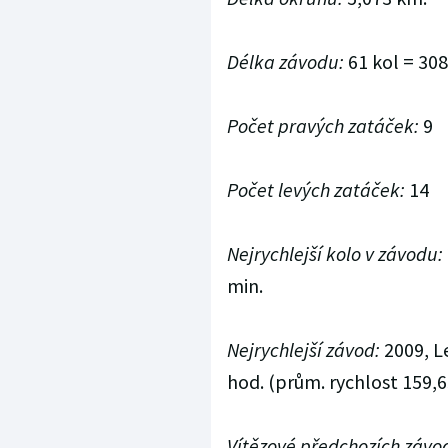
Délka závodu:
61 kol = 30
Počet pravých zatáček:
9
Počet levých zatáček:
14
Nejrychlejší kolo v závodu:
min.
Nejrychlejší závod:
2009, Le
hod. (prům. rychlost 159,
Vítězové předchozích závo