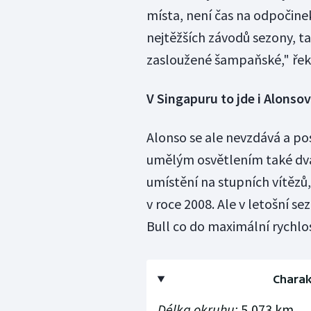
místa, není čas na odpočinek
nejtěžších závodů sezony, t
zasloužené šampaňské," řek
V Singapuru to jde i Alonsov
Alonso se ale nevzdává a po
umělým osvětlením také dvak
umístění na stupních vítězů,
v roce 2008. Ale v letošní s
Bull co do maximální rychlos
Charak
Délka okruhu:
5,073 km.