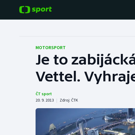
POPULÁRNÍ
DALŠÍ SPORTY
Fotbal
Americký fotbal
MOTORSPORT
Je to zabijáck
Hokej
Baseball a softbal
Vettel. Vyhraj
Tenis
Basketbal
Atletika
Biatlon
ČT sport
20. 9. 2013
|
Zdroj:
ČTK
Cyklistika
Boby a skeleton
Box