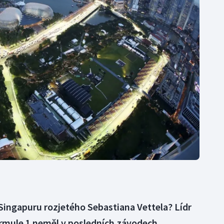
Moderní pětiboj
Triatlon
Motorsport
Veslování
Olympijské hry
Vodní slalom
Parasport
Volejbal
Plavání
Ostatní
Plážový volejbal
Singapuru rozjetého Sebastiana Vettela? Lídr
ormule 1 neměl v posledních závodech