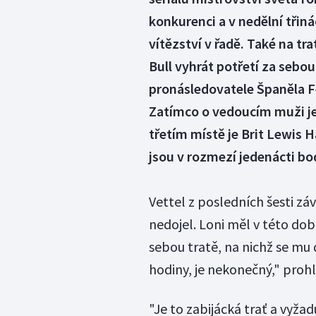
konkurenci a v nedělní třiná
vítězství v řadě. Také na t
Bull vyhrát potřetí za sebou
pronásledovatele Španěla F
Zatímco o vedoucím muži je 
třetím místě je Brit Lewis H
jsou v rozmezí jedenácti bod
Vettel z posledních šesti záv
nedojel. Loni měl v této do
sebou tratě, na nichž se mu 
hodiny, je nekonečný," proh
"Je to zabijácká trať a vyža