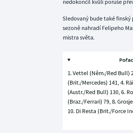
nedokončil kvůli poruše pře
Sledovaný bude také finský p
sezoně nahradí Felipeho Massu
mistra světa.
Pořad
1. Vettel (Něm./Red Bull) 2
(Brit./Mercedes) 141, 4. R
(Austr./Red Bull) 130, 6. 
(Braz./Ferrari) 79, 8. Grosj
10. Di Resta (Brit./Force In