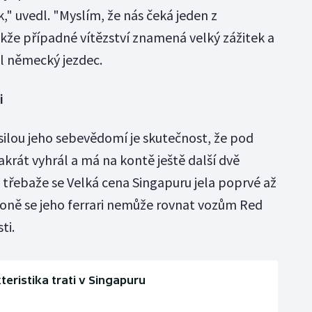
," uvedl. "Myslím, že nás čeká jeden z
akže případné vítězství znamená velký zážitek a
l německý jezdec.
i
silou jeho sebevědomí je skutečnost, že pod
rát vyhrál a má na kontě ještě další dvě
 třebaže se Velká cena Singapuru jela poprvé až
ezoně se jeho ferrari nemůže rovnat vozům Red
ti.
teristika trati v Singapuru