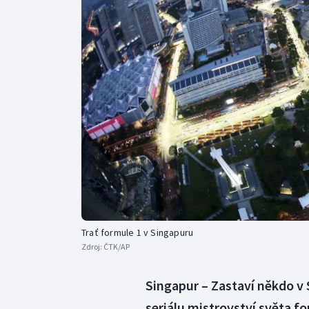
Curling
Dostihy
Florbal
Futsal
Golf
Gymnastika
Trať formule 1 v Singapuru
Zdroj:
ČTK/AP
Singapur – Zastaví někdo v 
seriálu mistrovství světa f