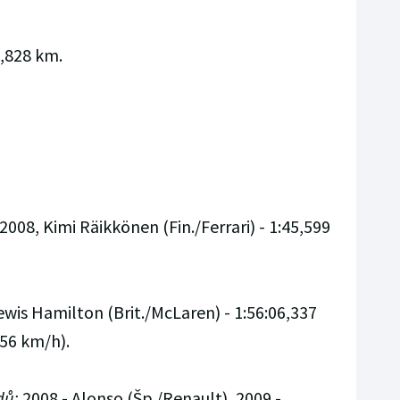
8,828 km.
2008, Kimi Räikkönen (Fin./Ferrari) - 1:45,599
wis Hamilton (Brit./McLaren) - 1:56:06,337
656 km/h).
dů:
2008 - Alonso (Šp./Renault), 2009 -