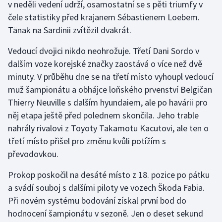
v neděli vedení udrží, osamostatní se s pěti triumfy v
čele statistiky před krajanem Sébastienem Loebem.
Gymnastika
Tänak na Sardinii zvítězil dvakrát.
Házená
Vedoucí dvojici nikdo neohrožuje. Třetí Dani Sordo v
dalším voze korejské značky zaostává o více než dvě
Jezdectví
minuty. V průběhu dne se na třetí místo vyhoupl vedoucí
muž šampionátu a obhájce loňského prvenství Belgičan
Judo
Thierry Neuville s dalším hyundaiem, ale po havárii pro
něj etapa ještě před polednem skončila. Jeho trable
Krasobruslení
nahrály rivalovi z Toyoty Takamotu Kacutovi, ale ten o
třetí místo přišel pro změnu kvůli potížím s
Lezení
převodovkou.
Lyže a snowboard
Prokop poskočil na desáté místo z 18. pozice po pátku
a svádí souboj s dalšími piloty ve vozech Škoda Fabia.
Moderní pětiboj
Při novém systému bodování získal první bod do
hodnocení šampionátu v sezoně. Jen o deset sekund
Motorsport