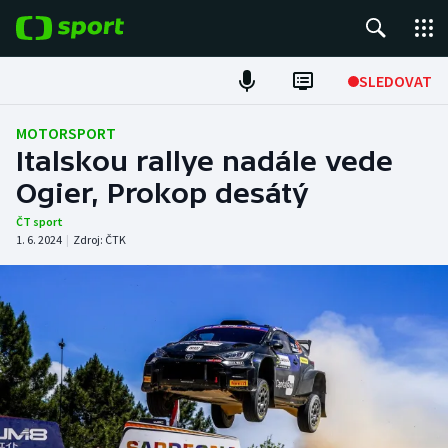
POPULÁRNÍ
SLEDOVAT
Fotbal
MOTORSPORT
Italskou rallye nadále vede
Hokej
Ogier, Prokop desátý
Tenis
ČT sport
1. 6. 2024
|
Zdroj:
ČTK
Atletika
Cyklistika
DALŠÍ SPORTY
Americký fotbal
NEPŘEHLÉDNĚTE