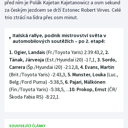
před ním je Polák Kajetan Kajetanowicz a osm sekund
Olympijské hry
za českým jezdcem se drží Estonec Robert Virves. Celé
trio ztrácí na lídra přes osm minut.
Parasport
Italská rallye, podnik mistrovství světa v
Plavání
automobilových soutěžích – po 2. etapě:
Plážový volejbal
1. Ogier, Landais
(Fr./Toyota Yaris) 2:39:43,2,
2.
Tänak, Järveoja
(Est./Hyundai i20) -17,1,
3. Sordo,
Ragby
Carrera
(Šp./Hyundai i20) -2:12,8,
4. Evans, Martin
(Brit./Toyota Yaris) -2:43,3,
5. Munster, Louka
(Luc.,
Rychlobruslení
Belg./Ford Puma) -5:38,5,
6. Pajari, Mälkönen
(Fin./Toyota Yaris) -5:38,5, ...
10. Prokop, Ernst
(ČR/
Rychlostní kanoistika
Škoda Fabia RS) -8:22,1.
Short track
Sportovní střelba
SOUVISEJÍCÍ ČLÁNKY