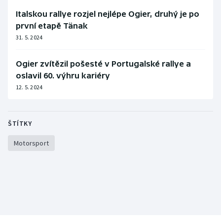
Stolní tenis
Italskou rallye rozjel nejlépe Ogier, druhý je po
první etapě Tänak
Triatlon
31. 5. 2024
Veslování
Ogier zvítězil pošesté v Portugalské rallye a
oslavil 60. výhru kariéry
Vodní slalom
12. 5. 2024
Volejbal
ŠTÍTKY
Ostatní
Motorsport