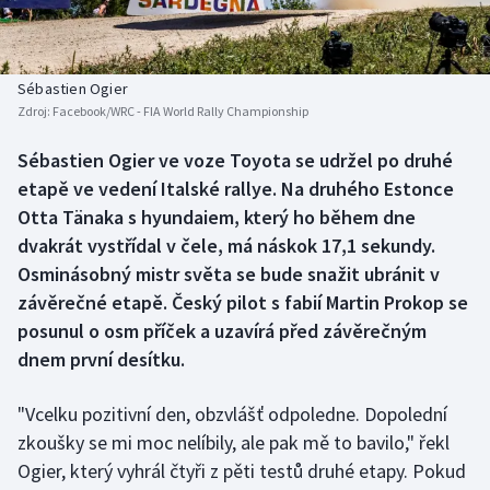
Baseball a softbal
Soutěže
Basketbal
Historické návraty
Sébastien Ogier
Zdroj:
Facebook/WRC - FIA World Rally Championship
Biatlon
Aplikace ČT sport
Sébastien Ogier ve voze Toyota se udržel po druhé
Boby a skeleton
AZ kvíz
etapě ve vedení Italské rallye. Na druhého Estonce
Otta Tänaka s hyundaiem, který ho během dne
Box
dvakrát vystřídal v čele, má náskok 17,1 sekundy.
Osminásobný mistr světa se bude snažit ubránit v
Curling
závěrečné etapě. Český pilot s fabií Martin Prokop se
posunul o osm příček a uzavírá před závěrečným
Dostihy
dnem první desítku.
Florbal
"Vcelku pozitivní den, obzvlášť odpoledne. Dopolední
Futsal
zkoušky se mi moc nelíbily, ale pak mě to bavilo," řekl
Ogier, který vyhrál čtyři z pěti testů druhé etapy. Pokud
Golf