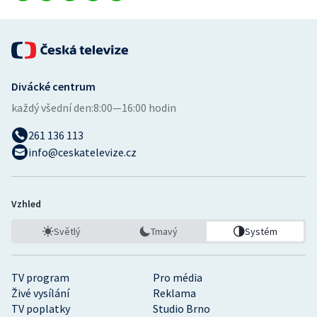
Divácké centrum
každý všední den:
8:00—16:00 hodin
261 136 113
info@ceskatelevize.cz
Vzhled
Světlý
Tmavý
Systém
TV program
Pro média
Živé vysílání
Reklama
TV poplatky
Studio Brno