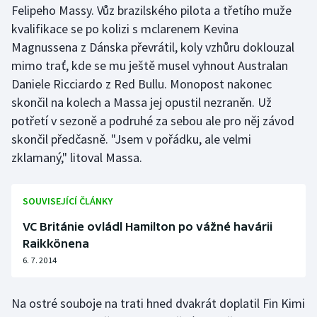
Felipeho Massy. Vůz brazilského pilota a třetího muže
Stolní tenis
kvalifikace se po kolizi s mclarenem Kevina
Triatlon
Magnussena z Dánska převrátil, koly vzhůru doklouzal
mimo trať, kde se mu ještě musel vyhnout Australan
Veslování
Daniele Ricciardo z Red Bullu. Monopost nakonec
skončil na kolech a Massa jej opustil nezraněn. Už
Vodní slalom
potřetí v sezoně a podruhé za sebou ale pro něj závod
skončil předčasně. "Jsem v pořádku, ale velmi
Volejbal
zklamaný," litoval Massa.
Ostatní
SOUVISEJÍCÍ ČLÁNKY
VC Británie ovládl Hamilton po vážné havárii
Raikkönena
6. 7. 2014
Na ostré souboje na trati hned dvakrát doplatil Fin Kimi