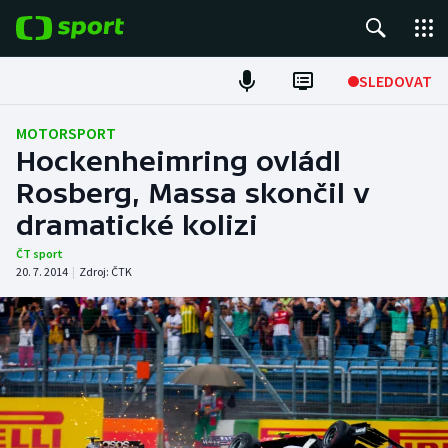
POPULÁRNÍ
SLEDOVAT
Fotbal
MOTORSPORT
Hockenheimring ovládl
Hokej
Rosberg, Massa skončil v
dramatické kolizi
Tenis
ČT sport
Atletika
20. 7. 2014
|
Zdroj:
ČTK
Cyklistika
DALŠÍ SPORTY
Americký fotbal
NEPŘEHLÉDNĚTE