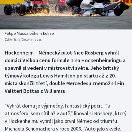
Baseball a softbal
Soutěže
Basketbal
Historické návraty
Biatlon
Aplikace ČT sport
Felipe Massa během kolize
Zdroj:
Isifa/Getty Images
Boby a skeleton
AZ kvíz
Hockenheim – Německý pilot Nico Rosberg vyhrál
domácí Velkou cenu formule 1 na Hockenheimringu a
Box
upevnil si vedení v mistrovství světa. Jeho britský
Curling
týmový kolega Lewis Hamilton po startu až z 20.
místa skončil třetí, double Mercedesu znemožnil Fin
Dostihy
Valtteri Bottas z Williamsu.
Florbal
"Vyhrát doma je výjimečný, fantastický pocit. Tu
atmosféru jsem cítil až v autě," liboval si Rosberg, který
Futsal
v Hockenheimu vyhrál jako první Němec od triumfu
Michaela Schumachera v roce 2006. "Auto jelo skvěle.
Golf