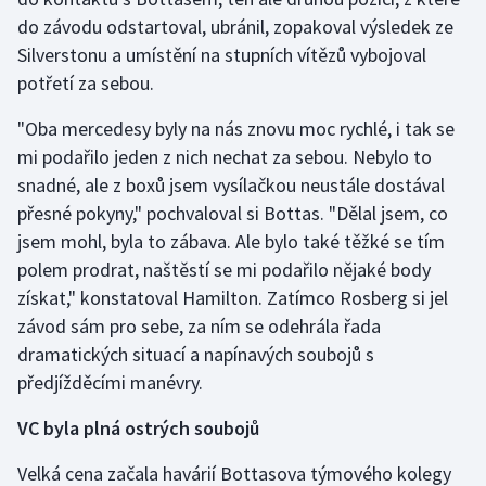
do závodu odstartoval, ubránil, zopakoval výsledek ze
Olympijské hry
Silverstonu a umístění na stupních vítězů vybojoval
potřetí za sebou.
Parasport
"Oba mercedesy byly na nás znovu moc rychlé, i tak se
Plavání
mi podařilo jeden z nich nechat za sebou. Nebylo to
snadné, ale z boxů jsem vysílačkou neustále dostával
Plážový volejbal
přesné pokyny," pochvaloval si Bottas. "Dělal jsem, co
jsem mohl, byla to zábava. Ale bylo také těžké se tím
Ragby
polem prodrat, naštěstí se mi podařilo nějaké body
Rychlobruslení
získat," konstatoval Hamilton. Zatímco Rosberg si jel
závod sám pro sebe, za ním se odehrála řada
Rychlostní kanoistika
dramatických situací a napínavých soubojů s
předjížděcími manévry.
Short track
VC byla plná ostrých soubojů
Sportovní střelba
Velká cena začala havárií Bottasova týmového kolegy