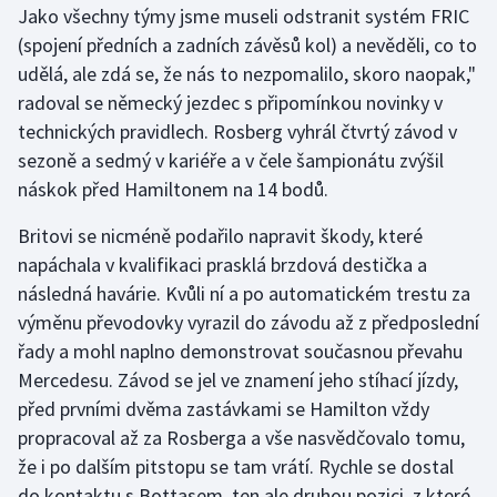
Jako všechny týmy jsme museli odstranit systém FRIC
(spojení předních a zadních závěsů kol) a nevěděli, co to
Gymnastika
udělá, ale zdá se, že nás to nezpomalilo, skoro naopak,"
radoval se německý jezdec s připomínkou novinky v
Házená
technických pravidlech. Rosberg vyhrál čtvrtý závod v
Jezdectví
sezoně a sedmý v kariéře a v čele šampionátu zvýšil
náskok před Hamiltonem na 14 bodů.
Judo
Britovi se nicméně podařilo napravit škody, které
napáchala v kvalifikaci prasklá brzdová destička a
Krasobruslení
následná havárie. Kvůli ní a po automatickém trestu za
Lezení
výměnu převodovky vyrazil do závodu až z předposlední
řady a mohl naplno demonstrovat současnou převahu
Lyže a snowboard
Mercedesu. Závod se jel ve znamení jeho stíhací jízdy,
před prvními dvěma zastávkami se Hamilton vždy
Moderní pětiboj
propracoval až za Rosberga a vše nasvědčovalo tomu,
že i po dalším pitstopu se tam vrátí. Rychle se dostal
Motorsport
do kontaktu s Bottasem, ten ale druhou pozici, z které