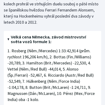
kolech prohrál ve strhujícím duelu souboj o páté místo
se španělskou hvězdou Ferrari Fernandem Alonsem,
který na Hockenheimu vyhrál poslední dva závody v
letech 2010 a 2012.
Velká cena Německa, závod mistrovství
světa vozů formule 1:
1. Rosberg (Něm./Mercedes) 1:33:42,914 (prům.
rychlost 196,206 km/h), 2. Bottas (Fin./Williams)
-20,789, 3. Hamilton (Brit./Mercedes) -22,530, 4.
Vettel (Něm./Red Bull) -44,014, 5. Alonso
(Šp./Ferrari) -52,467, 6. Ricciardo (Austr./Red Bull)
-52,549, 7. Hülkenberg (Něm./Force India)
-1:04,178, 8. Button (Brit./McLaren) -1:24,711, 9.
Magnussen (Dán./McLaren), 10. Pérez (Mex./Force
India) oba -1 kolo.