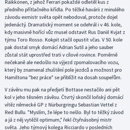
Räikkönen, z jehož Ferrari pokaždé odletěl kus z
předního přítlačného křídla. Po těžké havárii z minulého
závodu exmistr světa opět nebodoval, protože dojel
jedenáctý. Dramatický moment se odehrál i v 46. kole,
kdy masivně hořící vůz musel odstavit Rus Daniil Kvjat z
týmu Toro Rosso. Kokpit stačil opustit včas. V 50. kole
pak dostal smyk domácí Adrian Sutil a jeho sauber
zůstal stát uprostřed trati v cílové rovince. Poměrně
nečekaně ale nedošlo na výjezd zpomalovacího vozu,
který by znamenal zhuštění pole jezdců a možnost pro
Hamiltona "bez práce" se přiblížit na dosah soupeřům.
V závěru mu pak na předjetí Bottase nestačilo ani pět
kol v jeho těsném závěsu. Čtvrtý skončil loňský domácí
vítěz německé GP z Nürburgringu Sebastian Vettel z
Red Bullu. "Myslím, že lépe to nešlo. Byl to těžký závod
a já z něj vytěžil optimum," řekl čtyřnásobný mistr
světa. Jeho týmový kolega Ricciardo v posledních