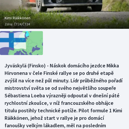
Baseball a softbal
Soutěže
Basketbal
Historické návraty
Kimi Räikkönen
Zdroj:
ČT24/ČT24
Biatlon
Aplikace ČT sport
Boby a skeleton
AZ kvíz
Box
Jyväskylä (Finsko) - Náskok domácího jezdce Mikka
Hirvonena v čele Finské rallye se po druhé etapě
Curling
zvýšil na více než půl minuty. Lídr průběžného pořadí
Dostihy
mistrovství světa se od svého největšího soupeře
Sébastiena Loeba výrazněji odpoutal v dnešní páté
Florbal
rychlostní zkoušce, v níž francouzského obhájce
titulu postihly technické potíže. Pilot formule 1 Kimi
Futsal
Räikkönen, jehož start v rallye je pro domácí
fanoušky velkým lákadlem, měl na posledním
Golf