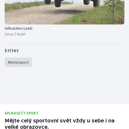
Stolní tenis
Triatlon
Sébastien Loeb
Veslování
Zdroj:
ČTK/AP
Vodní slalom
ŠTÍTKY
Volejbal
Motorsport
Ostatní
APLIKACE ČT SPORT
Mějte celý sportovní svět vždy u sebe i na
velké obrazovce.