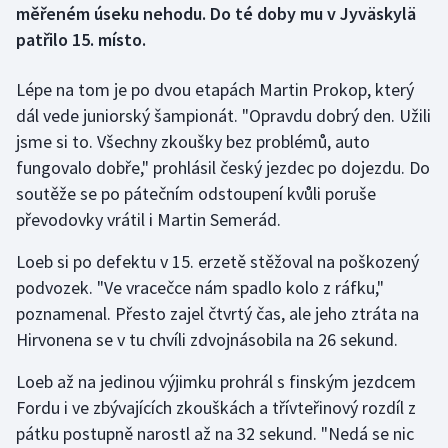
měřeném úseku nehodu. Do té doby mu v Jyväskylä
patřilo 15. místo.
Gymnastika
Lépe na tom je po dvou etapách Martin Prokop, který
Házená
dál vede juniorský šampionát. "Opravdu dobrý den. Užili
jsme si to. Všechny zkoušky bez problémů, auto
Jezdectví
fungovalo dobře," prohlásil český jezdec po dojezdu. Do
Judo
soutěže se po pátečním odstoupení kvůli poruše
převodovky vrátil i Martin Semerád.
Krasobruslení
Loeb si po defektu v 15. erzetě stěžoval na poškozený
Lezení
podvozek. "Ve vracečce nám spadlo kolo z ráfku,"
poznamenal. Přesto zajel čtvrtý čas, ale jeho ztráta na
Lyže a snowboard
Hirvonena se v tu chvíli zdvojnásobila na 26 sekund.
Loeb až na jedinou výjimku prohrál s finským jezdcem
Moderní pětiboj
Fordu i ve zbývajících zkouškách a třívteřinový rozdíl z
Motorsport
pátku postupně narostl až na 32 sekund. "Nedá se nic