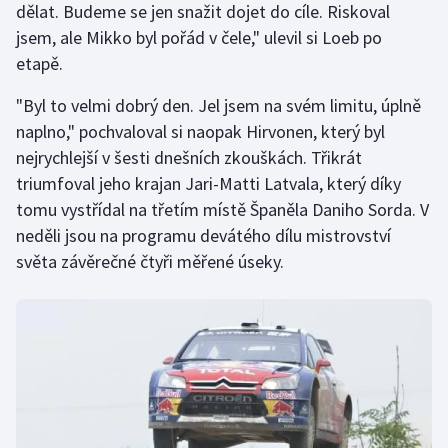
dělat. Budeme se jen snažit dojet do cíle. Riskoval
Olympijské hry
jsem, ale Mikko byl pořád v čele," ulevil si Loeb po
etapě.
Parasport
"Byl to velmi dobrý den. Jel jsem na svém limitu, úplně
Plavání
naplno," pochvaloval si naopak Hirvonen, který byl
nejrychlejší v šesti dnešních zkouškách. Třikrát
Plážový volejbal
triumfoval jeho krajan Jari-Matti Latvala, který díky
tomu vystřídal na třetím místě Španěla Daniho Sorda. V
Ragby
neděli jsou na programu devátého dílu mistrovství
světa závěrečné čtyři měřené úseky.
Rychlobruslení
Rychlostní kanoistika
Short track
Sportovní střelba