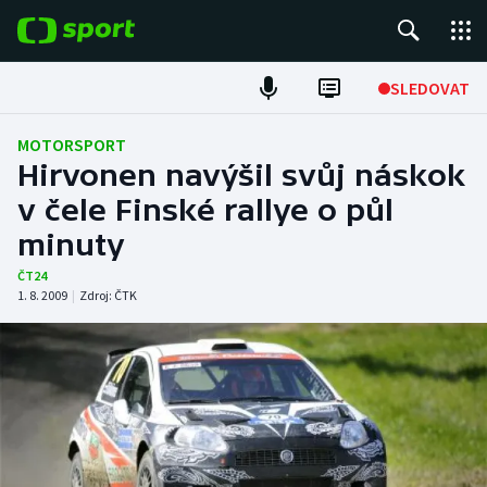
POPULÁRNÍ
SLEDOVAT
Fotbal
MOTORSPORT
Hirvonen navýšil svůj náskok
Hokej
v čele Finské rallye o půl
minuty
Tenis
ČT24
Atletika
1. 8. 2009
|
Zdroj:
ČTK
Cyklistika
DALŠÍ SPORTY
Americký fotbal
NEPŘEHLÉDNĚTE