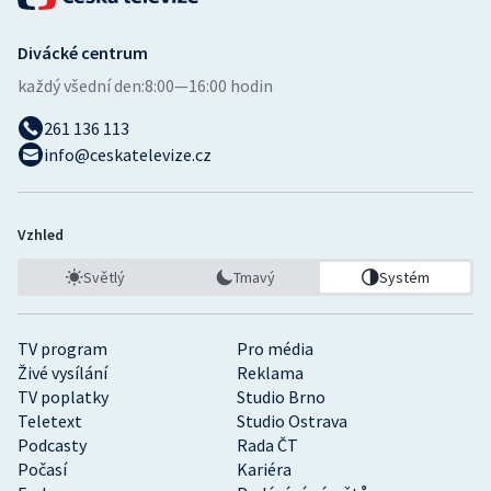
Divácké centrum
každý všední den:
8:00—16:00 hodin
261 136 113
info@ceskatelevize.cz
Vzhled
Světlý
Tmavý
Systém
TV program
Pro média
Živé vysílání
Reklama
TV poplatky
Studio Brno
Teletext
Studio Ostrava
Podcasty
Rada ČT
Počasí
Kariéra