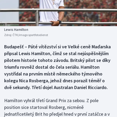
Baseball a softbal
Soutěže
Basketbal
Historické návraty
Biatlon
Aplikace ČT sport
Lewis Hamilton
Zdroj:
ČTK/imago sportfotodienst
Boby a skeleton
AZ kvíz
Budapešť – Páté vítězství si ve Velké ceně Maďarska
připsal Lewis Hamilton, čímž se stal nejúspěšnějším
Box
pilotem historie tohoto závodu. Britský pilot se díky
Curling
triumfu rovněž dostal do čela seriálu. Hamilton
vystřídal na prvním místě německého týmového
Dostihy
kolegu Nica Rosberga, jehož dnes porazil téměř o
dvě sekundy. Třetí dojel Australan Daniel Ricciardo.
Florbal
Hamilton vyhrál třetí Grand Prix za sebou. Z pole
Futsal
position sice startoval Rosberg, nicméně
jednatřicetiletý Brit ho předjel hned v první zatáčce a v
Golf