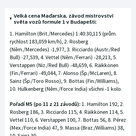
Stolní tenis
Velká cena Maďarska, závod mistrovství
Triatlon
světa vozů formule 1 v Budapešti:
1. Hamilton (Brit./Mercedes) 1:40:30,115 (prům.
Veslování
rychlost 183,059 km/h), 2. Rosberg
Vodní slalom
(Něm./Mercedes) -1,977, 3. Ricciardo (Austr./Red
Bull) -27,539, 4. Vettel (Něm./Ferrari) -28,213, 5.
Volejbal
Verstappen (Niz./Red Bull) -48,659, 6. Räikkönen
(Fin./Ferrari) -49,044, 7. Alonso (Šp./McLaren), 8.
Ostatní
Sainz (Šp./Toro Rosso), 9. Bottas (Fin./Williams),
10. Hülkenberg (Něm./Force India) všichni -1 kolo.
Pořadí MS (po 11 z 21 závodů):
1. Hamilton 192, 2.
Rosberg 186, 3. Ricciardo 115, 4. Räikkönen 114, 5.
Vettel 110, 6. Verstappen 100, 7. Bottas 56, 8. Pérez
(Mex./Force India) 47, 9. Massa (Braz./Williams) 38,
10. Sainz 30.