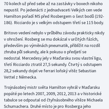
70 kolech už před sebe až na zastávky v boxech nikoho
nepustil. Po jedenácti z jednadvaceti Velkých cen vede
Gymnastika
Hamilton pořadí MS před Rosbergem o šest bodů (192-
186). Ricciardo je s velkým odstupem třetí se 115 body.
Házená
Britovo vedení nebylo v průběhu závodu prakticky nikdy
Jezdectví
v ohrožení. Rosberg se mu dokázal v určitých fázích,
především po výměnách pneumatik, přiblížit na rozdíl
Judo
zhruba půl sekundy, ale k pokusu o předjetí se
nedostal. Mercedesy jely v Maďarsku svou vlastní ligu,
Krasobruslení
třetí Ricciardo ztratil 27,5 sekundy. Čtvrtý s odstupem
Lezení
28,2 sekundy dojel ve ferrari loňský vítěz Sebastian
Vettel z Německa.
Lyže a snowboard
Trojnásobný mistr světa Hamilton vyhrál v Maďarsku
Moderní pětiboj
popáté po letech 2007, 2009, 2012, 2013 a v historické
tabulce se odpoutal od čtyřnásobného vítěze Michaela
Motorsport
Schumachera. Druhé místo je pro Rosberga jeho