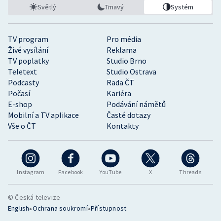
Světlý
Tmavý
Systém
TV program
Pro média
Živé vysílání
Reklama
TV poplatky
Studio Brno
Teletext
Studio Ostrava
Podcasty
Rada ČT
Počasí
Kariéra
E-shop
Podávání námětů
Mobilní a TV aplikace
Časté dotazy
Vše o ČT
Kontakty
Instagram
Facebook
YouTube
X
Threads
© Česká televize
•
•
English
Ochrana soukromí
Přístupnost