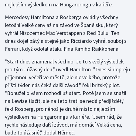
nejlepším výsledkem na Hungaroringu v kariéře.
Olympijské hry
Mercedesy Hamiltona a Rosberga ovládly všechny
Parasport
letošní Velké ceny až na závod ve Španělsku, který
vyhrál Nizozemec Max Verstappen z Red Bullu. Ten
Plavání
dnes dojel pátý a stejně jako Ricciardo vyhrál souboj s
Ferrari, když odolal ataku Fina Kimiho Räikkönena.
Plážový volejbal
"Start dnes znamenal všechno. Je to skvělý výsledek
Ragby
pro tým - úžasný den," uvedl Hamilton. "Dnes si dopřeju
příjemnou večeři ve městě, ale nic velkého, protože
Rychlobruslení
příští týden nás čeká další závod," řekl britský pilot.
"Bohužel o všem rozhodl už start. Poté jsem se snažil
Rychlostní kanoistika
na Lewise tlačit, ale na této trati se nedá předjíždět,"
řekl Rosberg, pro něhož je druhé místo nejlepším
Short track
výsledkem na Hungaroringu v kariéře. "Jsem rád, že
rychle následuje další závod, má domácí Velká cena,
Sportovní střelba
bude to úžasné," dodal Němec.