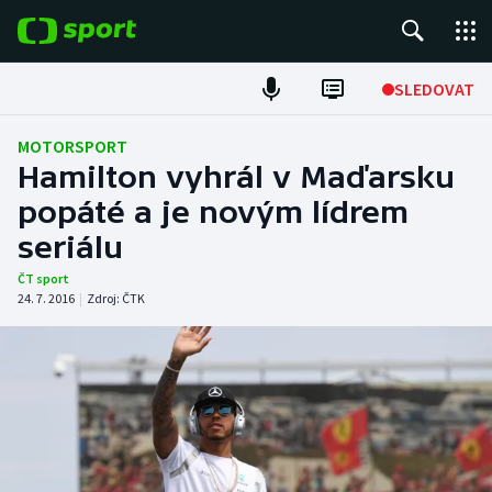
POPULÁRNÍ
SLEDOVAT
Fotbal
MOTORSPORT
Hamilton vyhrál v Maďarsku
Hokej
popáté a je novým lídrem
seriálu
Tenis
ČT sport
Atletika
24. 7. 2016
|
Zdroj:
ČTK
Cyklistika
DALŠÍ SPORTY
Americký fotbal
NEPŘEHLÉDNĚTE