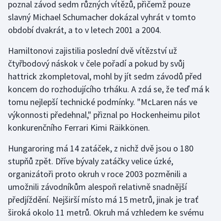
poznal závod sedm různých vítězů, přičemž pouze
slavný Michael Schumacher dokázal vyhrát v tomto
Gymnastika
období dvakrát, a to v letech 2001 a 2004.
Házená
Hamiltonovi zajistilia poslední dvě vítězství už
čtyřbodový náskok v čele pořadí a pokud by svůj
Jezdectví
hattrick zkompletoval, mohl by jít sedm závodů před
koncem do rozhodujícího trháku. A zdá se, že teď má k
Judo
tomu nejlepší technické podmínky. "McLaren nás ve
výkonnosti předehnal," přiznal po Hockenheimu pilot
Krasobruslení
konkurenčního Ferrari Kimi Räikkönen.
Lezení
Hungaroring má 14 zatáček, z nichž dvě jsou o 180
stupňů zpět. Dříve bývaly zatáčky velice úzké,
Lyže a snowboard
organizátoři proto okruh v roce 2003 pozměnili a
umožnili závodníkům alespoň relativně snadnější
Moderní pětiboj
předjíždění. Nejširší místo má 15 metrů, jinak je trať
široká okolo 11 metrů. Okruh má vzhledem ke svému
Motorsport