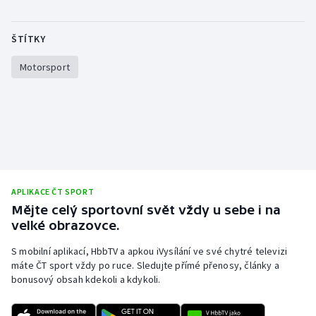
Stolní tenis
ŠTÍTKY
Triatlon
Motorsport
Veslování
Vodní slalom
Volejbal
Ostatní
APLIKACE ČT SPORT
Mějte celý sportovní svět vždy u sebe i na
velké obrazovce.
S mobilní aplikací, HbbTV a apkou iVysílání ve své chytré televizi
máte ČT sport vždy po ruce. Sledujte přímé přenosy, články a
bonusový obsah kdekoli a kdykoli.