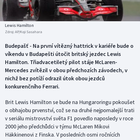
Baseball a softbal
Soutěže
Basketbal
Historické návraty
Lewis Hamilton
Zdroj:
AP/Koji Sasahara
Biatlon
Aplikace ČT sport
Budepašť - Na první vítězný hattrick v kariéře bude o
Boby a skeleton
AZ kvíz
víkendu v Budapešti útočit britský jezdec Lewis
Hamilton. Třiadvacetiletý pilot stáje McLaren-
Box
Mercedes zvítězil v obou předchozích závodech, v
nichž bez potíží odrazil útok obou jezdců
Curling
konkurenčního Ferrari.
Dostihy
Brit Lewis Hamilton se bude na Hungaroringu pokoušet
Florbal
o obhajobu prvenství, což se na druhé nejpomalejší trati
v seriálu mistrovství světa F1 povedlo naposledy v roce
Futsal
2000 jeho předchůdci v týmu McLaren Mikovi
Häkkinenovi z Finska. V posledních osmi ročnících
Golf