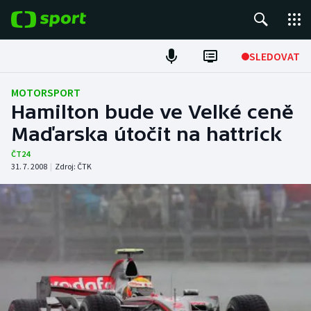
POPULÁRNÍ
SLEDOVAT
Fotbal
MOTORSPORT
Hamilton bude ve Velké ceně
Hokej
Maďarska útočit na hattrick
Tenis
ČT24
31. 7. 2008
|
Zdroj:
ČTK
Atletika
Cyklistika
DALŠÍ SPORTY
Americký fotbal
NEPŘEHLÉDNĚTE