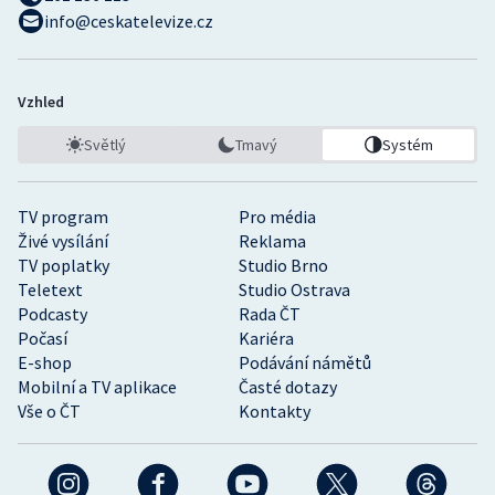
info@ceskatelevize.cz
Vzhled
Světlý
Tmavý
Systém
TV program
Pro média
Živé vysílání
Reklama
TV poplatky
Studio Brno
Teletext
Studio Ostrava
Podcasty
Rada ČT
Počasí
Kariéra
E-shop
Podávání námětů
Mobilní a TV aplikace
Časté dotazy
Vše o ČT
Kontakty