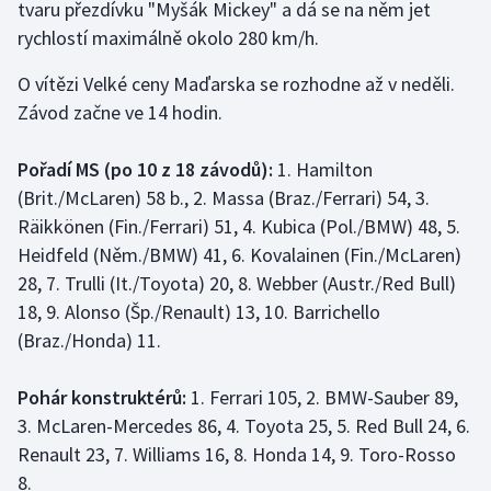
tvaru přezdívku "Myšák Mickey" a dá se na něm jet
Olympijské hry
rychlostí maximálně okolo 280 km/h.
O vítězi Velké ceny Maďarska se rozhodne až v neděli.
Parasport
Závod začne ve 14 hodin.
Plavání
Pořadí MS (po 10 z 18 závodů):
1. Hamilton
Plážový volejbal
(Brit./McLaren) 58 b., 2. Massa (Braz./Ferrari) 54, 3.
Räikkönen (Fin./Ferrari) 51, 4. Kubica (Pol./BMW) 48, 5.
Ragby
Heidfeld (Něm./BMW) 41, 6. Kovalainen (Fin./McLaren)
28, 7. Trulli (It./Toyota) 20, 8. Webber (Austr./Red Bull)
Rychlobruslení
18, 9. Alonso (Šp./Renault) 13, 10. Barrichello
(Braz./Honda) 11.
Rychlostní kanoistika
Pohár konstruktérů:
1. Ferrari 105, 2. BMW-Sauber 89,
Short track
3. McLaren-Mercedes 86, 4. Toyota 25, 5. Red Bull 24, 6.
Renault 23, 7. Williams 16, 8. Honda 14, 9. Toro-Rosso
Sportovní střelba
8.