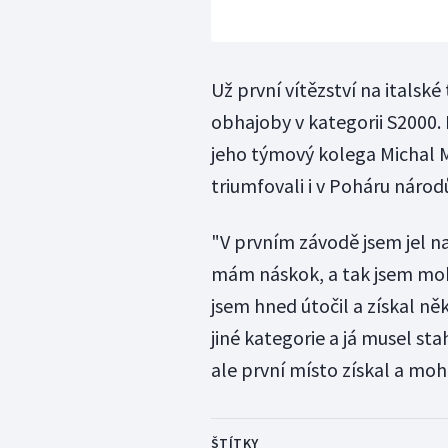
Už první vítězství na italské
obhajoby v kategorii S2000.
jeho týmový kolega Michal Ma
triumfovali i v Poháru národ
"V prvním závodě jsem jel na
mám náskok, a tak jsem mohl 
jsem hned útočil a získal ně
jiné kategorie a já musel st
ale první místo získal a mohl 
ŠTÍTKY