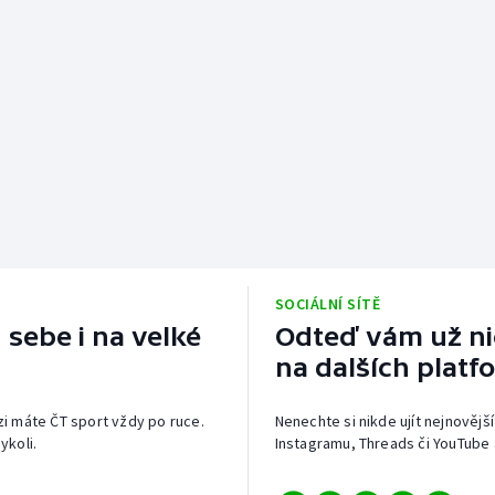
SOCIÁLNÍ SÍTĚ
 sebe i na velké
Odteď vám už nic
na dalších platf
izi máte ČT sport vždy po ruce.
Nenechte si nikde ujít nejnovější
ykoli.
Instagramu, Threads či YouTube 