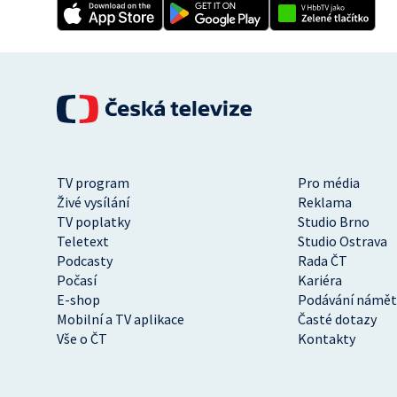
TV program
Pro média
Živé vysílání
Reklama
TV poplatky
Studio Brno
Teletext
Studio Ostrava
Podcasty
Rada ČT
Počasí
Kariéra
E-shop
Podávání námět
Mobilní a TV aplikace
Časté dotazy
Vše o ČT
Kontakty