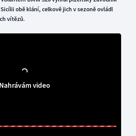
icílii obě klání, celkově jich v sezoně ovládl
ch vítězů.
Nahrávám video