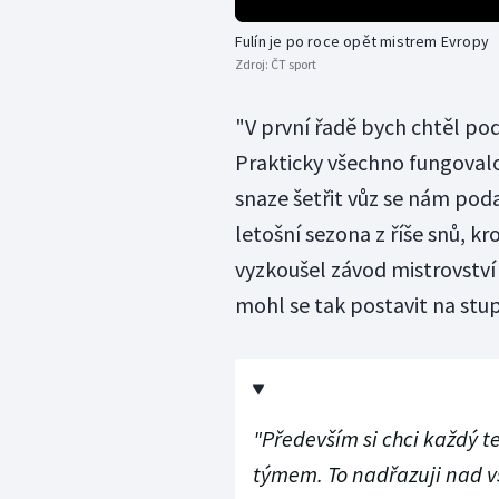
Fulín je po roce opět mistrem Evropy
Zdroj:
ČT sport
"V první řadě bych chtěl p
Prakticky všechno fungoval
snaze šetřit vůz se nám podař
letošní sezona z říše snů, 
vyzkoušel závod mistrovství 
mohl se tak postavit na stu
"Především si chci každý te
týmem. To nadřazuji nad v