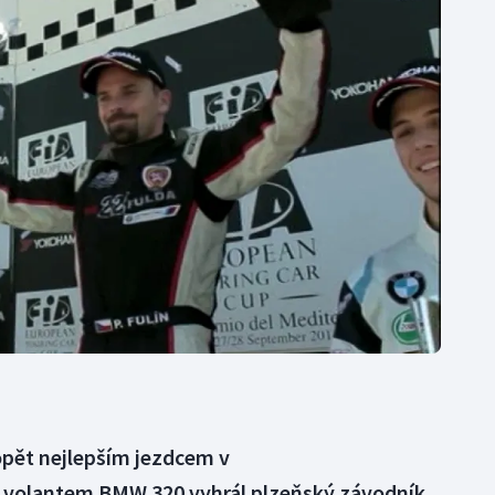
Moderní pětiboj
Triatlon
Motorsport
Veslování
Olympijské hry
Vodní slalom
Parasport
Volejbal
Plavání
Ostatní
Plážový volejbal
e opět nejlepším jezdcem v
a volantem BMW 320 vyhrál plzeňský závodník