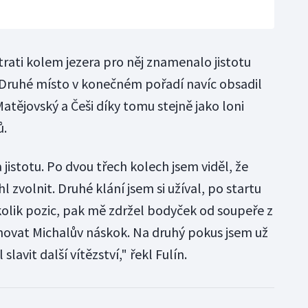
 trati kolem jezera pro něj znamenalo jistotu
 Druhé místo v konečném pořadí navíc obsadil
tějovský a Češi díky tomu stejně jako loni
ů.
 jistotu. Po dvou třech kolech jsem viděl, že
zvolnit. Druhé klání jsem si užíval, po startu
kolik pozic, pak mě zdržel bodyček od soupeře z
ahovat Michalův náskok. Na druhý pokus jsem už
slavit další vítězství," řekl Fulín.