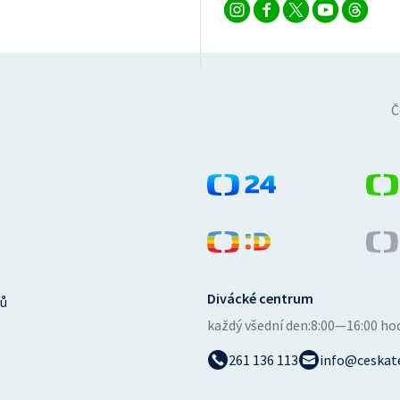
Č
Divácké centrum
ů
každý všední den:
8:00—16:00 ho
261 136 113
info@ceskate