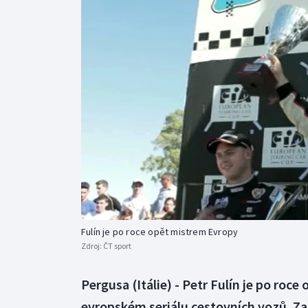
Curling
Dostihy
Florbal
Futsal
Golf
Gymnastika
Fulín je po roce opět mistrem Evropy
Zdroj:
ČT sport
Pergusa (Itálie) - Petr Fulín je po roc
evropském seriálu cestovních vozů. Z