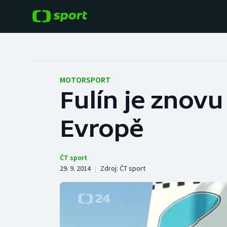
POPULÁRNÍ
DALŠÍ SPORTY
Fotbal
Americký fotbal
MOTORSPORT
Fulín je znov
Hokej
Baseball a softbal
Evropě
Tenis
Basketbal
Atletika
Biatlon
ČT sport
29. 9. 2014
|
Zdroj:
ČT sport
Cyklistika
Boby a skeleton
Box