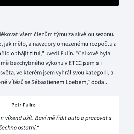
oděkovat všem členům týmu za skvělou sezonu.
o, jak mělo, a navzdory omezenému rozpočtu a
ilo obhájit titul," uvedl Fulín. "Celkově byla
kromě bezchybného výkonu v ETCC jsem si i
světa, ve kterém jsem vyhrál svou kategorii, a
pně vítězů se Sébastienem Loebem," dodal.
Petr Fulín:
n víkend užít. Baví mě řídit auto a pracovat s
šechno ostatní."