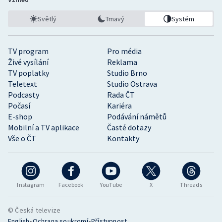
Světlý
Tmavý
Systém
TV program
Pro média
Živé vysílání
Reklama
TV poplatky
Studio Brno
Teletext
Studio Ostrava
Podcasty
Rada ČT
Počasí
Kariéra
E-shop
Podávání námětů
Mobilní a TV aplikace
Časté dotazy
Vše o ČT
Kontakty
Instagram
Facebook
YouTube
X
Threads
© Česká televize
•
•
English
Ochrana soukromí
Přístupnost