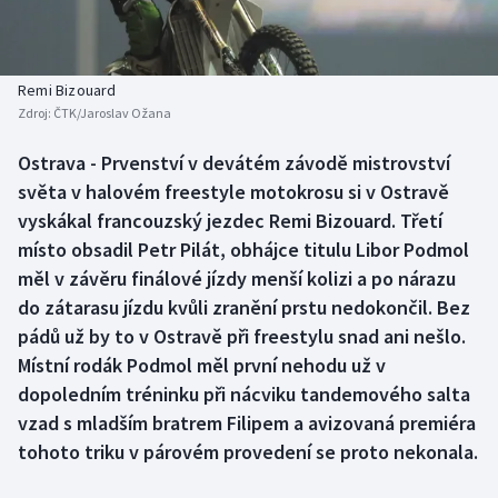
Baseball a softbal
Soutěže
Basketbal
Historické návraty
Remi Bizouard
Zdroj:
ČTK/Jaroslav Ožana
Biatlon
Aplikace ČT sport
Ostrava - Prvenství v devátém závodě mistrovství
Boby a skeleton
AZ kvíz
světa v halovém freestyle motokrosu si v Ostravě
vyskákal francouzský jezdec Remi Bizouard. Třetí
Box
místo obsadil Petr Pilát, obhájce titulu Libor Podmol
měl v závěru finálové jízdy menší kolizi a po nárazu
Curling
do zátarasu jízdu kvůli zranění prstu nedokončil. Bez
pádů už by to v Ostravě při freestylu snad ani nešlo.
Dostihy
Místní rodák Podmol měl první nehodu už v
Florbal
dopoledním tréninku při nácviku tandemového salta
vzad s mladším bratrem Filipem a avizovaná premiéra
Futsal
tohoto triku v párovém provedení se proto nekonala.
Golf