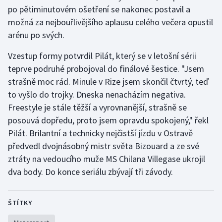
po pětiminutovém ošetření se nakonec postavil a
Olympijské hry
možná za nejbouřlivějšího aplausu celého večera opustil
arénu po svých.
Parasport
Vzestup formy potvrdil Pilát, který se v letošní sérii
Plavání
teprve podruhé probojoval do finálové šestice. "Jsem
strašně moc rád. Minule v Rize jsem skončil čtvrtý, teď
Plážový volejbal
to vyšlo do trojky. Dneska nenacházím negativa.
Freestyle je stále těžší a vyrovnanější, strašně se
Ragby
posouvá dopředu, proto jsem opravdu spokojený," řekl
Pilát. Brilantní a technicky nejčistší jízdu v Ostravě
Rychlobruslení
předvedl dvojnásobný mistr světa Bizouard a ze své
Rychlostní kanoistika
ztráty na vedoucího muže MS Chilana Villegase ukrojil
dva body. Do konce seriálu zbývají tři závody.
Short track
ŠTÍTKY
Sportovní střelba