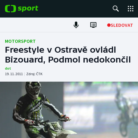
POPULÁRNÍ
SLEDOVAT
Fotbal
MOTORSPORT
Freestyle v Ostravě ovládl
Hokej
Bizouard, Podmol nedokončil
Tenis
dot
19. 11. 2011
|
Zdroj:
ČTK
Atletika
Cyklistika
DALŠÍ SPORTY
Americký fotbal
NEPŘEHLÉDNĚTE