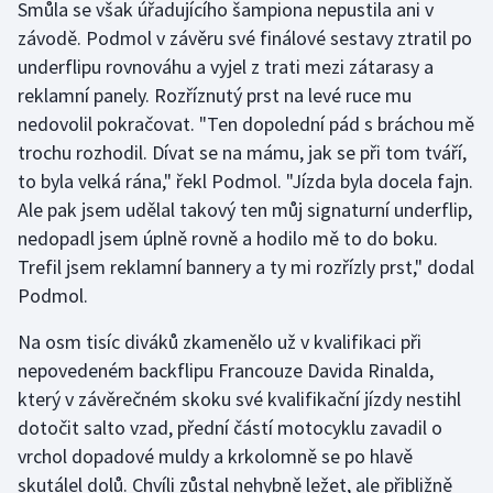
Smůla se však úřadujícího šampiona nepustila ani v
závodě. Podmol v závěru své finálové sestavy ztratil po
Gymnastika
underflipu rovnováhu a vyjel z trati mezi zátarasy a
reklamní panely. Rozříznutý prst na levé ruce mu
Házená
nedovolil pokračovat. "Ten dopolední pád s bráchou mě
trochu rozhodil. Dívat se na mámu, jak se při tom tváří,
Jezdectví
to byla velká rána," řekl Podmol. "Jízda byla docela fajn.
Ale pak jsem udělal takový ten můj signaturní underflip,
Judo
nedopadl jsem úplně rovně a hodilo mě to do boku.
Krasobruslení
Trefil jsem reklamní bannery a ty mi rozřízly prst," dodal
Podmol.
Lezení
Na osm tisíc diváků zkamenělo už v kvalifikaci při
Lyže a snowboard
nepovedeném backflipu Francouze Davida Rinalda,
který v závěrečném skoku své kvalifikační jízdy nestihl
Moderní pětiboj
dotočit salto vzad, přední částí motocyklu zavadil o
vrchol dopadové muldy a krkolomně se po hlavě
Motorsport
skutálel dolů. Chvíli zůstal nehybně ležet, ale přibližně