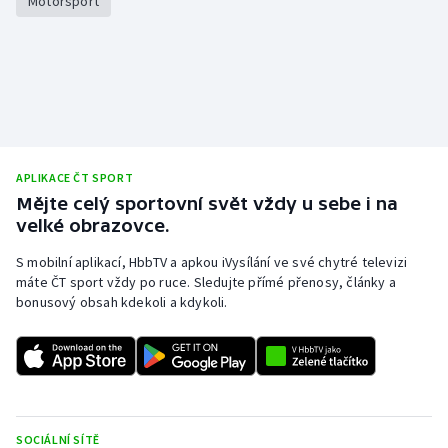
Motorsport
Stolní tenis
Triatlon
Veslování
Vodní slalom
APLIKACE ČT SPORT
Mějte celý sportovní svět vždy u sebe i na
Volejbal
velké obrazovce.
Ostatní
S mobilní aplikací, HbbTV a apkou iVysílání ve své chytré televizi
máte ČT sport vždy po ruce. Sledujte přímé přenosy, články a
bonusový obsah kdekoli a kdykoli.
SOCIÁLNÍ SÍTĚ