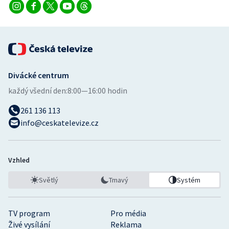
Divácké centrum
každý všední den:
8:00—16:00 hodin
261 136 113
info@ceskatelevize.cz
Vzhled
Světlý
Tmavý
Systém
TV program
Pro média
Živé vysílání
Reklama