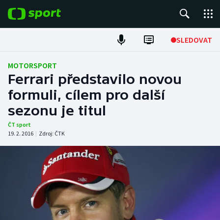
POPULÁRNÍ
SLEDOVAT
Fotbal
MOTORSPORT
Ferrari představilo novou
Hokej
formuli, cílem pro další
sezonu je titul
Tenis
ČT sport
Atletika
19. 2. 2016
|
Zdroj:
ČTK
Cyklistika
DALŠÍ SPORTY
Americký fotbal
NEPŘEHLÉDNĚTE