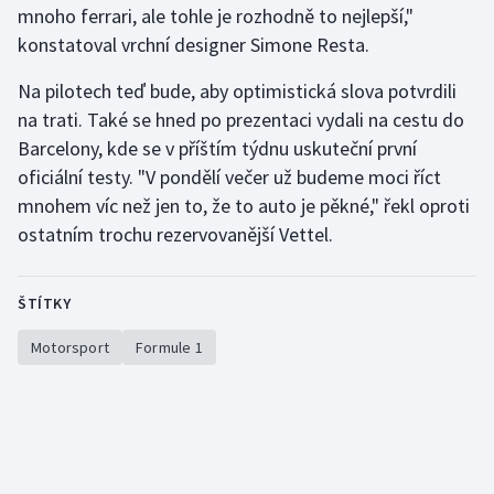
mnoho ferrari, ale tohle je rozhodně to nejlepší,"
Olympijské hry
konstatoval vrchní designer Simone Resta.
Parasport
Na pilotech teď bude, aby optimistická slova potvrdili
na trati. Také se hned po prezentaci vydali na cestu do
Plavání
Barcelony, kde se v příštím týdnu uskuteční první
oficiální testy. "V pondělí večer už budeme moci říct
Plážový volejbal
mnohem víc než jen to, že to auto je pěkné," řekl oproti
ostatním trochu rezervovanější Vettel.
Ragby
Rychlobruslení
ŠTÍTKY
Motorsport
Formule 1
Rychlostní kanoistika
Short track
Sportovní střelba