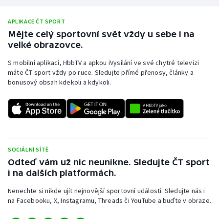
Stolní tenis
APLIKACE ČT SPORT
Triatlon
Mějte celý sportovní svět vždy u sebe i na
velké obrazovce.
Veslování
S mobilní aplikací, HbbTV a apkou iVysílání ve své chytré televizi
máte ČT sport vždy po ruce. Sledujte přímé přenosy, články a
Vodní slalom
bonusový obsah kdekoli a kdykoli.
Volejbal
Ostatní
SOCIÁLNÍ SÍTĚ
Odteď vám už nic neunikne. Sledujte ČT sport
i na dalších platformách.
Nenechte si nikde ujít nejnovější sportovní události. Sledujte nás i
na Facebooku, X, Instagramu, Threads či YouTube a buďte v obraze.