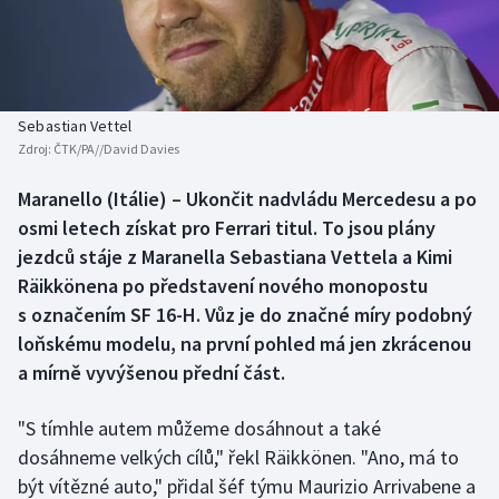
Baseball a softbal
Soutěže
Basketbal
Historické návraty
Biatlon
Aplikace ČT sport
Sebastian Vettel
Zdroj:
ČTK/PA//David Davies
Boby a skeleton
AZ kvíz
Maranello (Itálie) – Ukončit nadvládu Mercedesu a po
osmi letech získat pro Ferrari titul. To jsou plány
Box
jezdců stáje z Maranella Sebastiana Vettela a Kimi
Curling
Räikkönena po představení nového monopostu
s označením SF 16-H. Vůz je do značné míry podobný
Dostihy
loňskému modelu, na první pohled má jen zkrácenou
a mírně vyvýšenou přední část.
Florbal
"S tímhle autem můžeme dosáhnout a také
Futsal
dosáhneme velkých cílů," řekl Räikkönen. "Ano, má to
být vítězné auto," přidal šéf týmu Maurizio Arrivabene a
Golf