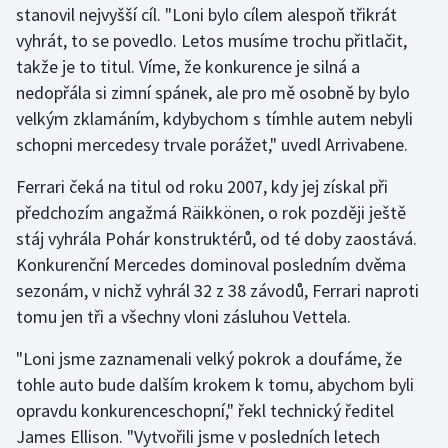
stanovil nejvyšší cíl. "Loni bylo cílem alespoň třikrát
vyhrát, to se povedlo. Letos musíme trochu přitlačit,
Gymnastika
takže je to titul. Víme, že konkurence je silná a
nedopřála si zimní spánek, ale pro mě osobně by bylo
Házená
velkým zklamáním, kdybychom s tímhle autem nebyli
Jezdectví
schopni mercedesy trvale porážet," uvedl Arrivabene.
Ferrari čeká na titul od roku 2007, kdy jej získal při
Judo
předchozím angažmá Räikkönen, o rok později ještě
stáj vyhrála Pohár konstruktérů, od té doby zaostává.
Krasobruslení
Konkurenční Mercedes dominoval posledním dvěma
Lezení
sezonám, v nichž vyhrál 32 z 38 závodů, Ferrari naproti
tomu jen tři a všechny vloni zásluhou Vettela.
Lyže a snowboard
"Loni jsme zaznamenali velký pokrok a doufáme, že
Moderní pětiboj
tohle auto bude dalším krokem k tomu, abychom byli
opravdu konkurenceschopní," řekl technický ředitel
Motorsport
James Ellison. "Vytvořili jsme v posledních letech