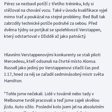
Pérez se nezbavil potíží z třetího tréninku, kdy si
Stolní tenis
stěžoval na chování vozu. Také v úvodu kvalifikace vyjel
Triatlon
mimo trať a poukázal na stejné problémy. Red Bull tak
zabrzdily technické potíže podruhé za sebou. Před
Veslování
dvěma týdny se potýkal se spolehlivostí Verstappen,
který odstartoval v Džiddě až jako patnáctý.
Vodní slalom
Volejbal
Hlavními Verstappenovými konkurenty se stali piloti
Mercedesu, kteří odsunuli na čtvrté místo Alonsa.
Ostatní
Russell jako jediný po Verstappenovi stlačil čas pod
1:17, hned za něj se zařadil sedminásobný mistr světa
Hamilton.
"Tohle jsme nečekali. Lidé v továrně nebo tady v
Melbourne tvrdě pracovali a teď jsme zajeli skvělou
jízdu. Auto ožilo. Poslední kolo jsem jel na absolutním