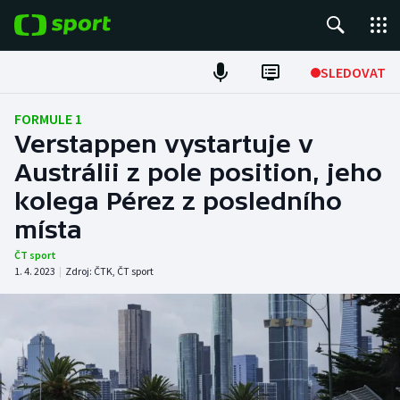
POPULÁRNÍ
SLEDOVAT
Fotbal
FORMULE 1
Verstappen vystartuje v
Hokej
Austrálii z pole position, jeho
kolega Pérez z posledního
Tenis
místa
Atletika
ČT sport
1. 4. 2023
|
Zdroj:
ČTK
,
ČT sport
Cyklistika
DALŠÍ SPORTY
Americký fotbal
NEPŘEHLÉDNĚTE