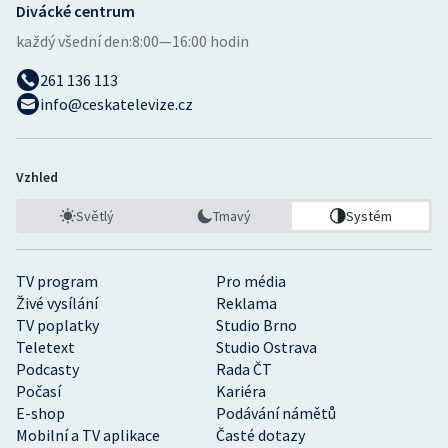
Divácké centrum
každý všední den:
8:00—16:00 hodin
261 136 113
info@ceskatelevize.cz
Vzhled
Světlý
Tmavý
Systém
TV program
Pro média
Živé vysílání
Reklama
TV poplatky
Studio Brno
Teletext
Studio Ostrava
Podcasty
Rada ČT
Počasí
Kariéra
E-shop
Podávání námětů
Mobilní a TV aplikace
Časté dotazy