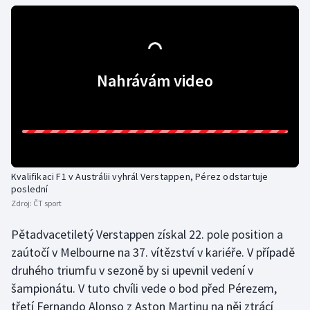
Gymnastika
Házená
Nahrávám video
Jezdectví
Judo
Krasobruslení
Kvalifikaci F1 v Austrálii vyhrál Verstappen, Pérez odstartuje
poslední
Lezení
Zdroj:
ČT sport
Lyže a snowboard
Pětadvacetiletý Verstappen získal 22. pole position a
zaútočí v Melbourne na 37. vítězství v kariéře. V případě
Moderní pětiboj
druhého triumfu v sezoně by si upevnil vedení v
šampionátu. V tuto chvíli vede o bod před Pérezem,
Motorsport
třetí Fernando Alonso z Aston Martinu na něj ztrácí