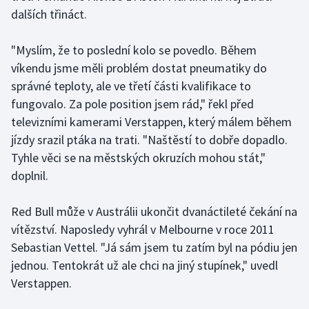
dalších třináct.
Olympijské hry
"Myslím, že to poslední kolo se povedlo. Během
Parasport
víkendu jsme měli problém dostat pneumatiky do
správné teploty, ale ve třetí části kvalifikace to
Plavání
fungovalo. Za pole position jsem rád," řekl před
Plážový volejbal
televizními kamerami Verstappen, který málem během
jízdy srazil ptáka na trati. "Naštěstí to dobře dopadlo.
Ragby
Tyhle věci se na městských okruzích mohou stát,"
doplnil.
Rychlobruslení
Red Bull může v Austrálii ukončit dvanáctileté čekání na
Rychlostní kanoistika
vítězství. Naposledy vyhrál v Melbourne v roce 2011
Sebastian Vettel. "Já sám jsem tu zatím byl na pódiu jen
Short track
jednou. Tentokrát už ale chci na jiný stupínek," uvedl
Verstappen.
Sportovní střelba