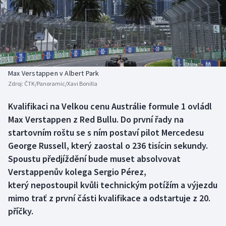
Baseball a softbal
Soutěže
Basketbal
Historické návraty
Biatlon
Aplikace ČT sport
Max Verstappen v Albert Park
Boby a skeleton
AZ kvíz
Zdroj:
ČTK/Panoramic/Xavi Bonilla
Box
Kvalifikaci na Velkou cenu Austrálie formule 1 ovládl
Max Verstappen z Red Bullu. Do první řady na
Curling
startovním roštu se s ním postaví pilot Mercedesu
George Russell, který zaostal o 236 tisícin sekundy.
Dostihy
Spoustu předjíždění bude muset absolvovat
Verstappenův kolega Sergio Pérez,
Florbal
který nepostoupil kvůli technickým potížím a výjezdu
mimo trať z první části kvalifikace a odstartuje z 20.
Futsal
příčky.
Golf