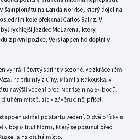
v šampionátu na Landa Norrise, který dojel na
posledním kole překonal Carlos Sainz. V
 byl rychlejší jezdec McLarenu, který
du z první pozice, Verstappen ho doplní v
 vyhrál i čtvrtý sprint v sezoně. Ve zkráceném
ázal na triumfy z Číny, Miami a Rakouska. V
u navýšil vedení před Norrisem na 54 bodů.
 druhém místě, ale v závěru o něj přišel.
rstappen udržel po startu vedení. O dvě příčky si
l v boji o titul Norris, který se posunul před
Russella na druhé místo.