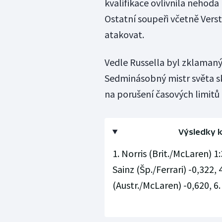
kvalifikace ovlivnila nehoda 
Ostatní soupeři včetně Vers
atakovat.
Vedle Russella byl zklamaný
Sedminásobný mistr světa sko
na porušení časových limitů 
Výsledky k
1. Norris (Brit./McLaren) 1
Sainz (Šp./Ferrari) -0,322, 4
(Austr./McLaren) -0,620, 6.