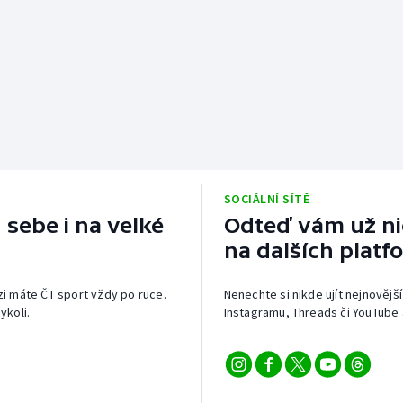
SOCIÁLNÍ SÍTĚ
 sebe i na velké
Odteď vám už nic
na dalších platf
izi máte ČT sport vždy po ruce.
Nenechte si nikde ujít nejnovější
ykoli.
Instagramu, Threads či YouTube 