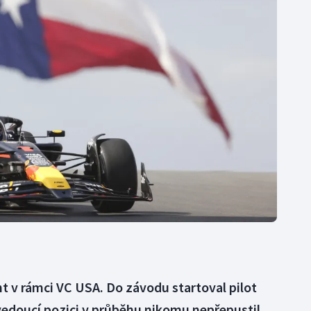
Moderní pětiboj
Triatlon
Motorsport
Veslování
Olympijské hry
Vodní slalom
Parasport
Volejbal
Plavání
Ostatní
Plážový volejbal
t v rámci VC USA. Do závodu startoval pilot
 vedoucí pozici v průběhu nikomu nepřepustil.