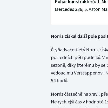
Pohár konstruktérů:
1. McL
Mercedes 336, 5. Aston Mart
Norris získal další pole posi
Čtyřiadvacetiletý Norris získ
posledních pěti podniků. V n
sezoně, díky kterému by se 
vedoucímu Verstappenovi. Na
54 bodů.
Norris částečně napravil před
Nejrychlejší čas v hodnotě 1: