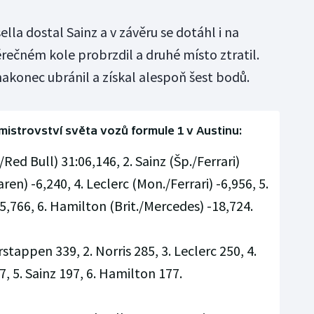
lla dostal Sainz a v závěru se dotáhl i na
věrečném kole probrzdil a druhé místo ztratil.
akonec ubránil a získal alespoň šest bodů.
istrovství světa vozů formule 1 v Austinu:
Red Bull) 31:06,146, 2. Sainz (Šp./Ferrari)
aren) -6,240, 4. Leclerc (Mon./Ferrari) -6,956, 5.
15,766, 6. Hamilton (Brit./Mercedes) -18,724.
rstappen 339, 2. Norris 285, 3. Leclerc 250, 4.
7, 5. Sainz 197, 6. Hamilton 177.