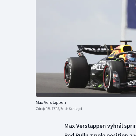
Curling
Dostihy
Florbal
Futsal
Golf
Gymnastika
Max Verstappen
Zdroj:
REUTERS/Erich Schlegel
Max Verstappen vyhrál sprin
Red Bullu z pole position a