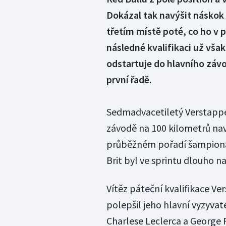
Dokázal tak navýšit náskok 
třetím místě poté, co ho v 
následné kvalifikaci už však
odstartuje do hlavního závo
první řadě.
Sedmadvacetiletý Verstappen
závodě na 100 kilometrů nav
průběžném pořadí šampionát
Brit byl ve sprintu dlouho na
Vítěz páteční kvalifikace Ve
polepšil jeho hlavní vyzyvate
Charlese Leclerca a George 