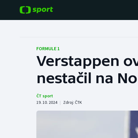
POPULÁRNÍ
DALŠÍ SPORTY
Fotbal
Americký fotbal
FORMULE 1
Verstappen ovl
Hokej
Baseball a softbal
nestačil na No
Tenis
Basketbal
Atletika
Biatlon
ČT sport
19. 10. 2024
|
Zdroj:
ČTK
Cyklistika
Boby a skeleton
Box