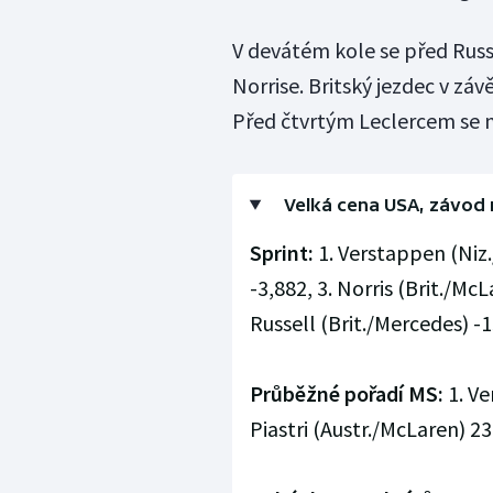
V devátém kole se před Russe
Norrise. Britský jezdec v zá
Před čtvrtým Leclercem se n
Velká cena USA, závod m
Sprint:
1. Verstappen (Niz./
-3,882, 3. Norris (Brit./McL
Russell (Brit./Mercedes) -
Průběžné pořadí MS:
1. Ve
Piastri (Austr./McLaren) 23