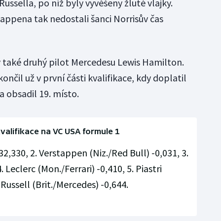
Russella, po níž byly vyvěšeny žluté vlajky.
tappena tak nedostali šanci Norrisův čas
 také druhý pilot Mercedesu Lewis Hamilton.
nčil už v první části kvalifikace, kdy doplatil
a obsadil 19. místo.
valifikace na VC USA formule 1
:32,330, 2. Verstappen (Niz./Red Bull) -0,031, 3.
. Leclerc (Mon./Ferrari) -0,410, 5. Piastri
 Russell (Brit./Mercedes) -0,644.