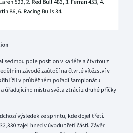
aren 522, 2. Red Bull 483, 3. Ferrari 453, 4.
in 86, 6. Racing Bulls 34.
tion
al sedmou pole position v kariéře a čtvrtou z
edělním závodě zaútočí na čtvrté vítězství v
přiblížil v průběžném pořadí šampionátu
 úřadujícího mistra světa ztrácí z druhé příčky
chozí výsledek ze sprintu, kde dojel třetí.
32,330 zajel hned v úvodu třetí části. Závěr