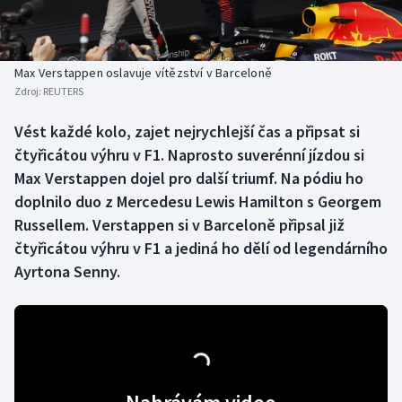
Baseball a softbal
Soutěže
Basketbal
Historické návraty
Max Verstappen oslavuje vítězství v Barceloně
Zdroj:
REUTERS
Biatlon
Aplikace ČT sport
Vést každé kolo, zajet nejrychlejší čas a připsat si
Boby a skeleton
AZ kvíz
čtyřicátou výhru v F1. Naprosto suverénní jízdou si
Max Verstappen dojel pro další triumf. Na pódiu ho
Box
doplnilo duo z Mercedesu Lewis Hamilton s Georgem
Russellem. Verstappen si v Barceloně připsal již
Curling
čtyřicátou výhru v F1 a jediná ho dělí od legendárního
Ayrtona Senny.
Dostihy
Florbal
Futsal
Golf