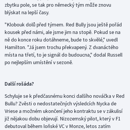
Stolní tenis
zbytku pole, se tak pro německý tým může znovu
blýskat na lepší časy.
Triatlon
"Klobouk dolů před týmem. Red Bully jsou ještě pořád
kousek před námi, ale jsme jim na stopě. Pokud se na
Veslování
ně do konce roku dotáhneme, bude to skvělé," uvedl
Vodní slalom
Hamilton. "Já jsem trochu překvapený. Z dvanáctého
místa na třetí, to je signál do budoucna," dodal Russell
Volejbal
po nejlepším umístění v sezoně.
Ostatní
Další rošáda?
Schyluje se k předčasnému konci dalšího nováčka v Red
Bullu? Zvěsti o nedostatečných výsledcích Nycka de
Vriese a možném ukončení jeho kontraktu se v zákulisí
již nějakou dobu objevují. Nizozemský pilot, který v F1
debutoval během loňské VC v Monze, letos zatím