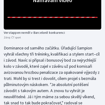
Nahrávám video
Gymnastika
Házená
Verstappen neměl v Barceloně konkurenci
Jezdectví
Zdroj:
ČT sport
Judo
Dominance od samého začátku. Úřadující šampion
vyhrál všechny tři tréninky, kvalifikaci a stylem start–cíl
Krasobruslení
i závod. Navíc si připsal i bonusový bod za nejrychlejší
kolo v závodě, které zajel v závěru už pod komisaři
Lezení
avizovanou hrozbou penalizace za opakované výjezdy z
trati. Mohl by si trest i dovolit, cílem projel s bezmála
Lyže a snowboard
půlminutovým náskokem. "Je absolutní potěšení
Moderní pětiboj
závodit s takovým autem. A znovu tu vyhrát je
neuvěřitelné. Já i tým máme za sebou skvělý víkend,
Motorsport
tak snad to tak bude pokračovat," radoval se