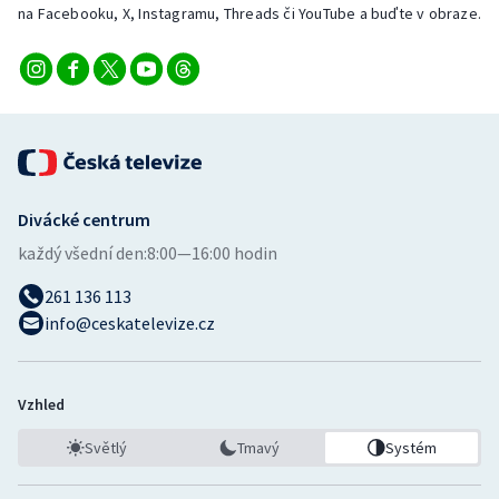
na Facebooku, X, Instagramu, Threads či YouTube a buďte v obraze.
Divácké centrum
každý všední den:
8:00—16:00 hodin
261 136 113
info@ceskatelevize.cz
Vzhled
Světlý
Tmavý
Systém