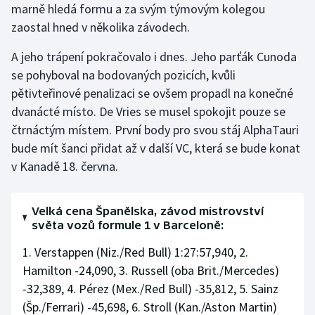
marně hledá formu a za svým týmovým kolegou
zaostal hned v několika závodech.
A jeho trápení pokračovalo i dnes. Jeho parťák Cunoda
se pohyboval na bodovaných pozicích, kvůli
pětivteřinové penalizaci se ovšem propadl na konečné
dvanácté místo. De Vries se musel spokojit pouze se
čtrnáctým místem. První body pro svou stáj AlphaTauri
bude mít šanci přidat až v další VC, která se bude konat
v Kanadě 18. června.
Velká cena Španělska, závod mistrovství
světa vozů formule 1 v Barceloně:
1. Verstappen (Niz./Red Bull) 1:27:57,940, 2.
Hamilton -24,090, 3. Russell (oba Brit./Mercedes)
-32,389, 4. Pérez (Mex./Red Bull) -35,812, 5. Sainz
(Šp./Ferrari) -45,698, 6. Stroll (Kan./Aston Martin)