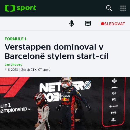
POPULÁRNÍ
SLEDOVAT
Fotbal
FORMULE 1
Verstappen dominoval v
Hokej
Barceloně stylem start–cíl
Tenis
Jan Jírovec
4. 6. 2023
|
Zdroj:
ČTK
,
ČT sport
Atletika
Cyklistika
DALŠÍ SPORTY
Americký fotbal
NEPŘEHLÉDNĚTE