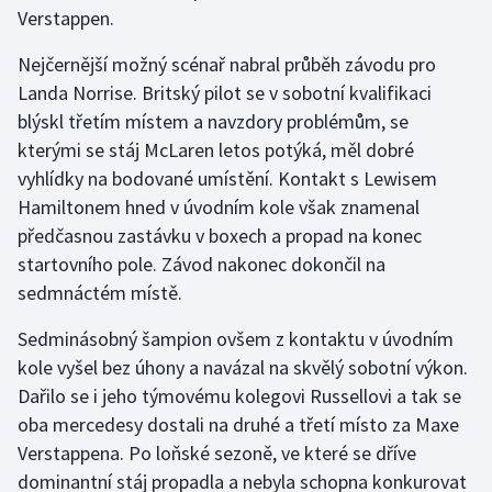
Verstappen.
Olympijské hry
Nejčernější možný scénař nabral průběh závodu pro
Parasport
Landa Norrise. Britský pilot se v sobotní kvalifikaci
blýskl třetím místem a navzdory problémům, se
Plavání
kterými se stáj McLaren letos potýká, měl dobré
vyhlídky na bodované umístění. Kontakt s Lewisem
Plážový volejbal
Hamiltonem hned v úvodním kole však znamenal
předčasnou zastávku v boxech a propad na konec
Ragby
startovního pole. Závod nakonec dokončil na
sedmnáctém místě.
Rychlobruslení
Sedminásobný šampion ovšem z kontaktu v úvodním
Rychlostní kanoistika
kole vyšel bez úhony a navázal na skvělý sobotní výkon.
Dařilo se i jeho týmovému kolegovi Russellovi a tak se
Short track
oba mercedesy dostali na druhé a třetí místo za Maxe
Verstappena. Po loňské sezoně, ve které se dříve
Sportovní střelba
dominantní stáj propadla a nebyla schopna konkurovat