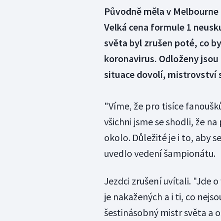
Původně měla v Melbourne o
Velká cena formule 1 neusk
světa byl zrušen poté, co b
koronavirus. Odloženy jsou
situace dovolí, mistrovství
"Víme, že pro tisíce fanoušků
všichni jsme se shodli, že n
okolo. Důležité je i to, aby
uvedlo vedení šampionátu.
Jezdci zrušení uvítali. "Jde 
je nakažených a i ti, co nej
šestinásobný mistr světa a o