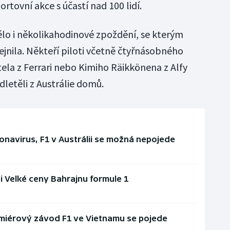
rtovní akce s účastí nad 100 lidí.
lo i několikahodinové zpoždění, se kterým
ejnila. Někteří piloti včetně čtyřnásobného
tela z Ferrari nebo Kimiho Räikkönena z Alfy
etěli z Austrálie domů.
navirus, F1 v Austrálii se možná nepojede
 i Velké ceny Bahrajnu formule 1
emiérový závod F1 ve Vietnamu se pojede