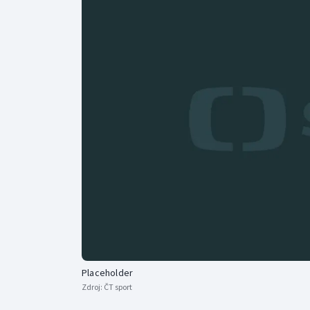
Curling
Dostihy
Florbal
Futsal
Golf
Gymnastika
Placeholder
Zdroj:
ČT sport