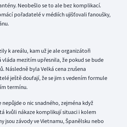
ntény. Neobešlo se to ale bez komplikací.
omácí pořadatelé v médiích ujišťovali fanoušky,
ánu.
ly k areálu, kam už je ale organizátoři
ká vláda mezitím upřesnila, že pokud se bude
ků. Následně byla Velká cena zrušena
elé ještě doufají, že se jim s vedením formule
ím termínu.
e nepůjde o nic snadného, zejména když
á kvůli nákaze komplikují situaci i kolem
ny jsou závody ve Vietnamu, Španělsku nebo