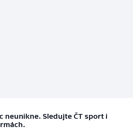
 neunikne. Sledujte ČT sport i
ormách.