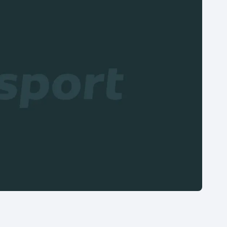
Moderní pětiboj
Triatlon
Motorsport
Veslování
Olympijské hry
Vodní slalom
Parasport
Volejbal
Plavání
Ostatní
Plážový volejbal