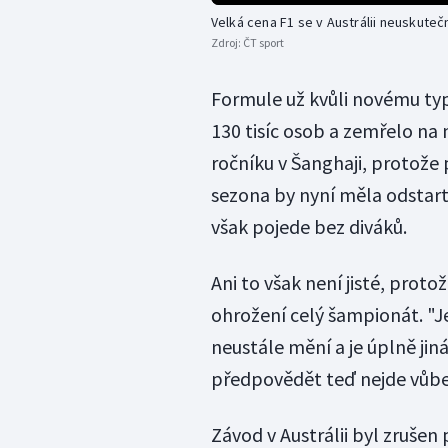
Velká cena F1 se v Austrálii neuskuteč
Zdroj:
ČT sport
Formule už kvůli novému typ
130 tisíc osob a zemřelo na n
ročníku v Šanghaji, protože 
sezona by nyní měla odstart
však pojede bez diváků.
Ani to však není jisté, prot
ohrožení celý šampionát. "J
neustále mění a je úplně ji
předpovědět teď nejde vůbec 
Závod v Austrálii byl zrušen