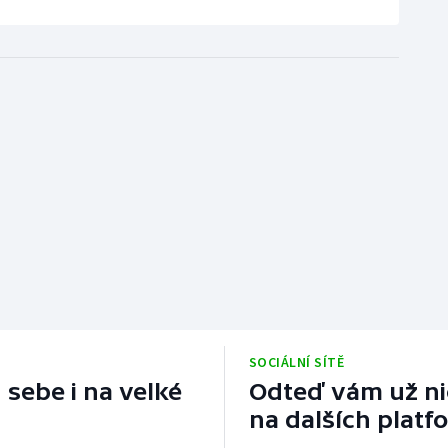
SOCIÁLNÍ SÍTĚ
 sebe i na velké
Odteď vám už nic
na dalších platf