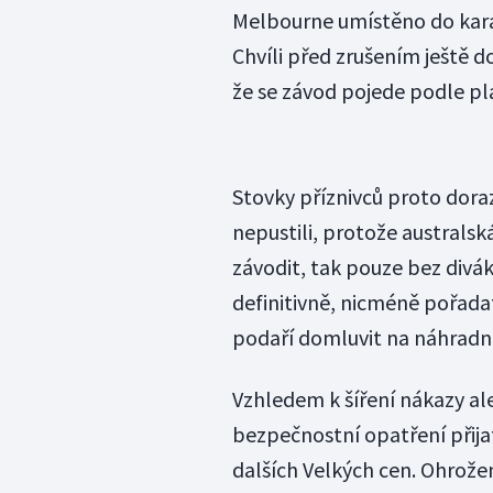
Melbourne umístěno do kara
Chvíli před zrušením ještě d
že se závod pojede podle pl
Stovky příznivců proto dorazi
nepustili, protože australs
závodit, tak pouze bez divá
definitivně, nicméně pořadat
podaří domluvit na náhradn
Vzhledem k šíření nákazy al
bezpečnostní opatření přijat
dalších Velkých cen. Ohrože