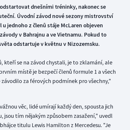
dstartovat dnešními tréninky, nakonec se
uteční. Úvodní závod nové sezony mistrovství
yl u jednoho z členů stáje McLaren objeven
 závody v Bahrajnu a ve Vietnamu. Pokud to
 světa odstartuje v květnu v Nizozemsku.
, kteří se na závod chystali, je to zklamání, ale
a prvním místě je bezpečí členů formule 1 a všech
 se závodilo za férových podmínek pro všechny,"
o vážnou věc, lidé umírají každý den, spousta jich
sou, jsou tím nějakým způsobem zasažení," uvedl
bhájce titulu Lewis Hamilton z Mercedesu. "Je