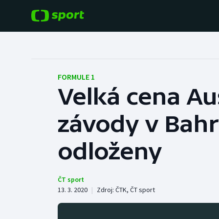
POPULÁRNÍ
DALŠÍ SPORTY
Fotbal
Americký fotbal
FORMULE 1
Velká cena Aus
Hokej
Baseball a softbal
závody v Bahr
Tenis
Basketbal
Atletika
odloženy
Biatlon
Cyklistika
Boby a skeleton
ČT sport
13. 3. 2020
|
Zdroj:
ČTK
,
ČT sport
Box