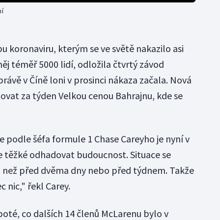
ní
u koronaviru, kterým se ve světě nakazilo asi
ěj téměř 5000 lidí, odložila čtvrtý závod
právě v Číně loni v prosinci nákaza začala. Nová
ovat za týden Velkou cenou Bahrajnu, kde se
ože podle šéfa formule 1 Chase Careyho je nyní v
e těžké odhadovat budoucnost. Situace se
ná než před dvěma dny nebo před týdnem. Takže
nic," řekl Carey.
 poté, co dalších 14 členů McLarenu bylo v