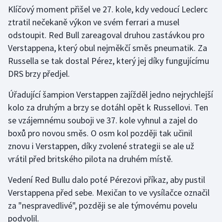
Klíčový moment přišel ve 27. kole, kdy vedoucí Leclerc
ztratil nečekaně výkon ve svém ferrari a musel
odstoupit. Red Bull zareagoval druhou zastávkou pro
Verstappena, který obul nejměkčí směs pneumatik. Za
Russella se tak dostal Pérez, který jej díky fungujícímu
DRS brzy předjel.
Úřadující šampion Verstappen zajížděl jedno nejrychlejší
kolo za druhým a brzy se dotáhl opět k Russellovi. Ten
se vzájemnému souboji ve 37. kole vyhnul a zajel do
boxů pro novou směs. O osm kol později tak učinil
znovu i Verstappen, díky zvolené strategii se ale už
vrátil před britského pilota na druhém místě.
Vedení Red Bullu dalo poté Pérezovi příkaz, aby pustil
Verstappena před sebe. Mexičan to ve vysílačce označil
za "nespravedlivé", později se ale týmovému povelu
podvolil.