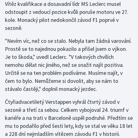
Vítěz kvalifikace a dosavadní lídr MS Leclerc musel
Olympijské hry
odstoupit z vedoucí pozice kvůli poruše motoru ve 27.
kole. Monacký pilot nedokončil závod F1 poprvé v
Parasport
sezoně.
Plavání
"Nevím víc, než co se stalo. Nebyla tam žádná varování.
Prostě se to najednou pokazilo a přišel jsem o výkon.
Plážový volejbal
Je to škoda," uvedl Leclerc. "V takových chvílích
nemohu dělat nic jiného, než se snažit najít pozitiva.
Ragby
Určitě se na ten problém podíváme. Musíme najít, v
čem to bylo. Nemůžeme si dovolit, aby se nám to
Rychlobruslení
stávalo častěji," doplnil monacký jezdec.
Rychlostní kanoistika
Čtyřiadvacetiletý Verstappen vyhrál čtvrtý závod v
sezoně a třetí za sebou. Celkem vybojoval 24. triumf v
Short track
kariéře a na trati v Barceloně uspěl podruhé. Předtím se
mu to podařilo před šesti lety, kdy se stal ve věku 18 let
Sportovní střelba
a 228 dní nejmladším vítězem závodu F1 v historii.