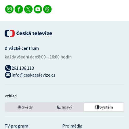
Divácké centrum
každý všední den:
8:00—16:00 hodin
261 136 113
info@ceskatelevize.cz
Vzhled
Světlý
Tmavý
Systém
TV program
Pro média