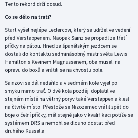
Tento rekord drží dosud.
Stolní tenis
Co se dělo na trati?
Triatlon
Start vyšel nejlépe Leclercovi, který se udržel ve vedení
Veslování
před Verstappenem. Naopak Sainz se propadl ze třetí
příčky na pátou. Hned za španělským jezdcem se
Vodní slalom
dostali do kontaktu sedminásobný mistr světa Lewis
Hamilton s Kevinem Magnussenem, oba museli na
Volejbal
opravu do boxů a vrátili se na chvostu pole.
Ostatní
Sainzovi se dál nedařilo a v sedmém kole vyjel po
smyku mimo trať. O dvě kola později doplatil ve
stejném místě na větrný poryv také Verstappen a klesl
na čtvrté místo. Přestože se Nizozemec vrátil zpět do
boje o čelní příčky, měl stejně jako v kvalifikaci potíže se
systémem DRS a nemohl se dlouho dostat před
druhého Russella.