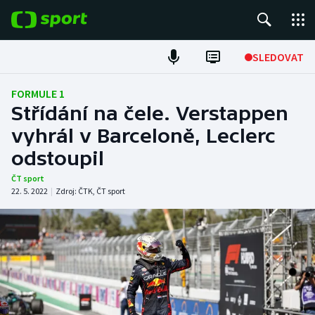
POPULÁRNÍ
SLEDOVAT
Fotbal
FORMULE 1
Střídání na čele. Verstappen
Hokej
vyhrál v Barceloně, Leclerc
odstoupil
Tenis
ČT sport
Atletika
22. 5. 2022
|
Zdroj:
ČTK
,
ČT sport
Cyklistika
DALŠÍ SPORTY
Americký fotbal
NEPŘEHLÉDNĚTE