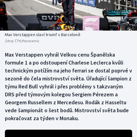
Baseball a softbal
Soutěže
Basketbal
Historické návraty
Biatlon
Aplikace ČT sport
Max Verstappen slaví triumf v Barceloně
Zdroj:
ČTK/Panoramic
Boby a skeleton
AZ kvíz
Max Verstappen vyhrál Velkou cenu Španělska
formule 1 a po odstoupení Charlese Leclerca kvůli
Box
technickým potížím na jeho ferrari se dostal poprvé v
Curling
sezoně do čela mistrovství světa. Úřadující šampion z
týmu Red Bull vyhrál i přes problémy s takzvaným
Dostihy
DRS před týmovým kolegou Sergiem Pérezem a
Georgem Russellem z Mercedesu. Rodák z Hasseltu
Florbal
vede šampionát o šest bodů. Mistrovství světa bude
pokračovat za týden v Monaku.
Futsal
Golf