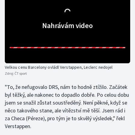
Gymnastika
Nahrávám video
Házená
Jezdectví
Judo
Velkou cenu Barcelony ovládl Verstappen, Leclerc nedojel
Krasobruslení
Zdroj:
ČT sport
Lezení
"To, že nefugovalo DRS, nám to hodně ztížilo. Začátek
byl těžký, ale nakonec to dopadlo dobře. Po celou dobu
Lyže a snowboard
jsem se snažil zůstat soustředěný. Není pěkné, když se
něco takového stane, ale vítězství mě těší. Jsem rád i
Moderní pětiboj
za Checa (Péreze), pro tým je to skvělý výsledek," řekl
Verstappen.
Motorsport