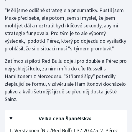
"Měli jsme odlišné strategie a pneumatiky. Pustil jsem
Maxe před sebe, ale potom jsem si myslel, že jsem
mohl jet dál a neztratil bych klíčové sekundy, aby mi
strategie fungovala. Pro tým je to ale výborný
výsledek," podotkl Pérez, který po dojezdu do vysílačky
prohlásil, že si o situaci musí "s týmem promluvit".
Zatímco si piloti Red Bullu dojeli pro double a Pérez pro
nejrychlejší kolo, za nimi mířili do cíle Russell s
Hamiltonem z Mercedesu. "Stříbrné šípy" potvrdily
zlepšující se formu, v závěru ale Hamiltonovi docházelo
palivo a kvůli šetrnější jízdě se před něj dostal ještě
Sainz.
Velká cena Španělska:
1. Verstappen (Niz./Red Bull) 1:37:20,475, 2. Pérez