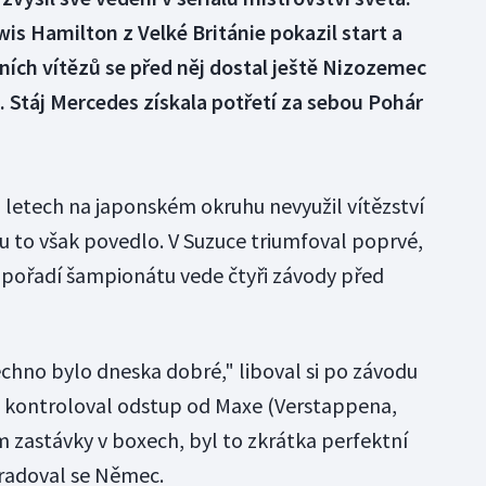
is Hamilton z Velké Británie pokazil start a
pních vítězů se před něj dostal ještě Nizozemec
 Stáj Mercedes získala potřetí za sebou Pohár
letech na japonském okruhu nevyužil vítězství
 mu to však povedlo. V Suzuce triumfoval poprvé,
 pořadí šampionátu vede čtyři závody před
echno bylo dneska dobré," liboval si po závodu
i kontroloval odstup od Maxe (Verstappena,
m zastávky v boxech, byl to zkrátka perfektní
" radoval se Němec.