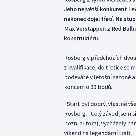
Jeho největší konkurent Lew
nakonec dojel třetí. Na stu
Max Verstappen z Red Bullu.
konstruktérů.
Rosberg v předchozích dvou 
z kvalifikace, do třetice se
podeváté v letošní sezoně a
koncem o 33 bodů.
"Start byl dobrý, vlastně vš
Rosberg. "Celý závod jsem s
pozn. autora), vycházely ná
víkend na legendární trati,