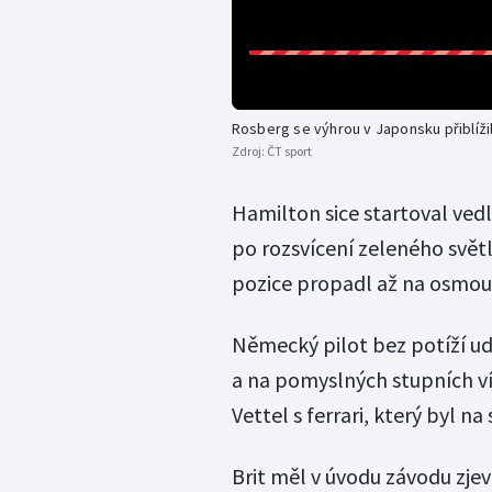
Rosberg se výhrou v Japonsku přiblíži
Zdroj:
ČT sport
Hamilton sice startoval ved
po rozsvícení zeleného světl
pozice propadl až na osmou
Německý pilot bez potíží ud
a na pomyslných stupních vít
Vettel s ferrari, který byl n
Brit měl v úvodu závodu zje