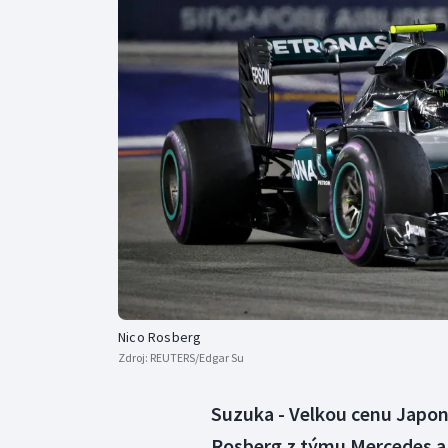
Curling
Dostihy
Florbal
Futsal
Golf
Gymnastika
Nico Rosberg
Zdroj:
REUTERS/Edgar Su
Suzuka - Velkou cenu Japon
Rosberg z týmu Mercedes a z