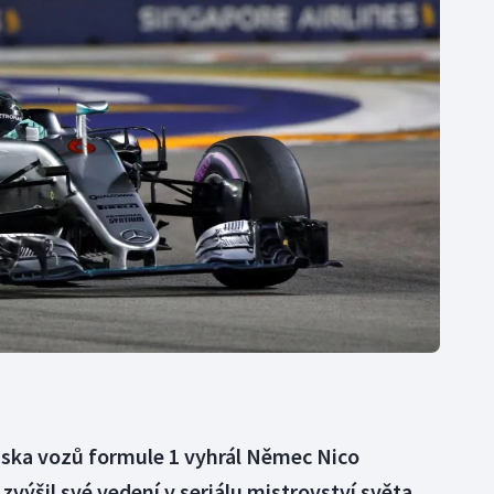
Moderní pětiboj
Triatlon
Motorsport
Veslování
Olympijské hry
Vodní slalom
Parasport
Volejbal
Plavání
Ostatní
Plážový volejbal
ska vozů formule 1 vyhrál Němec Nico
výšil své vedení v seriálu mistrovství světa.