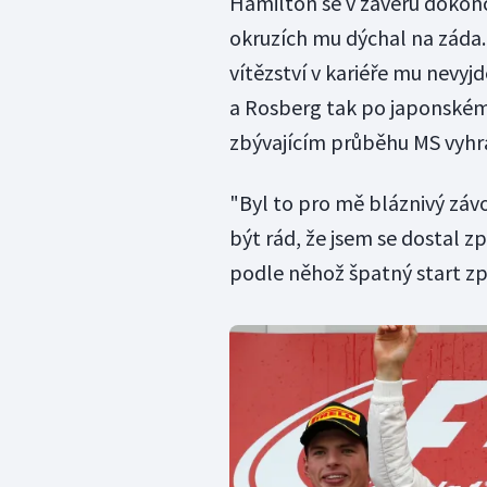
Hamilton se v závěru dokonc
okruzích mu dýchal na záda. 
vítězství v kariéře mu nevyj
a Rosberg tak po japonském 
zbývajícím průběhu MS vyhrá
"Byl to pro mě bláznivý záv
být rád, že jsem se dostal 
podle něhož špatný start zp