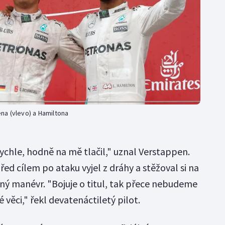
na (vlevo) a Hamiltona
rychle, hodně na mě tlačil," uznal Verstappen.
řed cílem po ataku vyjel z dráhy a stěžoval si na
ý manévr. "Bojuje o titul, tak přece nebudeme
é věci," řekl devatenáctiletý pilot.