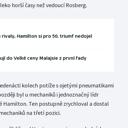
leko horší časy než vedoucí Rosberg.
rivaly, Hamilton si pro 50. triumf nedojel
jí do Velké ceny Malajsie z první řady
 jedenácti kolech potíže s ojetými pneumatikami
 později byl u mechaniků i jednoznačný lídr
é Hamilton. Ten postupně zrychloval a dostal
echaniků na třetí pozici.