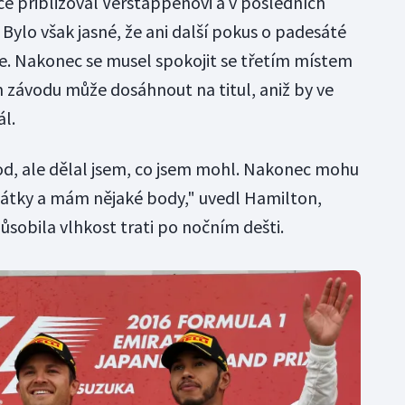
e přibližoval Verstappenovi a v posledních
Bylo však jasné, že ani další pokus o padesáté
de. Nakonec se musel spokojit se třetím místem
závodu může dosáhnout na titul, aniž by ve
l.
od, ale dělal jsem, co jsem mohl. Nakonec mohu
zpátky a mám nějaké body," uvedl Hamilton,
ůsobila vlhkost trati po nočním dešti.